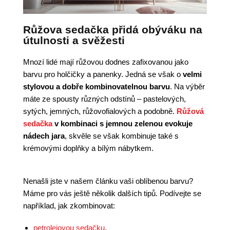
Růžova sedačka přidá obýváku na
útulnosti a svěžesti
Mnozí lidé mají růžovou dodnes zafixovanou jako
barvu pro holčičky a panenky. Jedná se však o
velmi
stylovou a dobře kombinovatelnou barvu
. Na výběr
máte ze spousty různých odstínů – pastelových,
sytých, jemných, růžovofialových a podobně.
Růžová
sedačka
v kombinaci s jemnou zelenou evokuje
nádech jara
, skvěle se však kombinuje také s
krémovými doplňky a bílým nábytkem.
Nenašli jste v našem článku vaši oblíbenou barvu?
Máme pro vás ještě několik dalších tipů. Podívejte se
například, jak zkombinovat:
petrolejovou sedačku
,