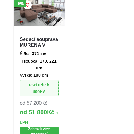
Sleva!
-9%
Sedací souprava
MURENA V
Šířka:
371 cm
Hloubka:
170, 221
cm
Výška:
100 cm
ušetřete
5
400
Kč
57 200
Kč
51 800
Kč
s
DPH
Zobrazit více