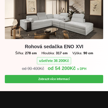
Rohová sedačka ENO XVI
Šířka:
278 cm
Hloubka:
317 cm
Výška:
90 cm
ušetřete
36 200
Kč
54 200
Kč
90 400
Kč
s DPH
Zobrazit více informací