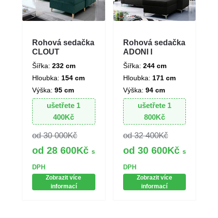
Rohová sedačka
Rohová sedačka
CLOUT
ADONI I
Šířka:
232 cm
Šířka:
244 cm
Hloubka:
154 cm
Hloubka:
171 cm
Výška:
95 cm
Výška:
94 cm
ušetřete
1
ušetřete
1
400
Kč
800
Kč
30 000
Kč
32 400
Kč
28 600
Kč
30 600
Kč
s
s
DPH
DPH
Zobrazit více
Zobrazit více
informací
informací