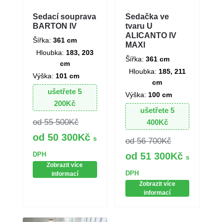
Sedací souprava
Sedačka ve
BARTON IV
tvaru U
ALICANTO IV
Šířka:
361 cm
MAXI
Hloubka:
183, 203
Šířka:
361 cm
cm
Hloubka:
185, 211
Výška:
101 cm
cm
ušetřete
5
Výška:
100 cm
200
Kč
ušetřete
5
55 500
Kč
400
Kč
50 300
Kč
s
56 700
Kč
DPH
51 300
Kč
s
Zobrazit více
DPH
informací
Zobrazit více
informací