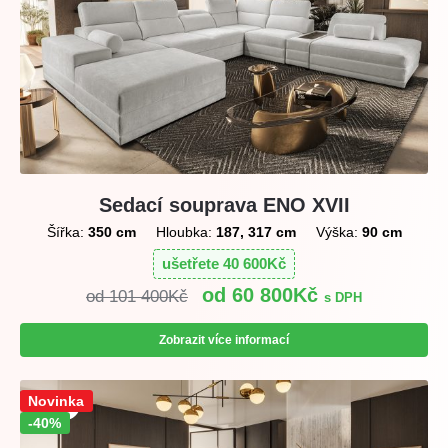
Sedací souprava ENO XVII
Šířka:
350 cm
Hloubka:
187, 317 cm
Výška:
90 cm
ušetřete
40 600
Kč
60 800
Kč
101 400
Kč
s DPH
Zobrazit více informací
Sleva!
Novinka
-40%