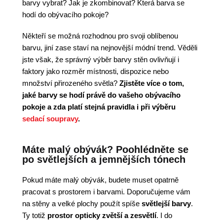
barvy vybrat? Jak je zkombinovat? Která barva se
hodí do obývacího pokoje?
Někteří se možná rozhodnou pro svoji oblíbenou
barvu, jiní zase staví na nejnovější módní trend. Věděli
jste však, že správný výběr barvy stěn ovlivňují i
faktory jako rozměr místnosti, dispozice nebo
množství přirozeného světla?
Zjistěte více o tom,
jaké barvy se hodí právě do vašeho obývacího
pokoje a zda platí stejná pravidla i při výběru
sedací soupravy
.
Máte malý obývák? Poohlédněte se
po světlejších a jemnějších tónech
Pokud máte malý obývák, budete muset opatrně
pracovat s prostorem i barvami. Doporučujeme vám
na stěny a velké plochy použít spíše
světlejší barvy
.
Ty totiž
prostor opticky zvětší a zesvětlí
. I do