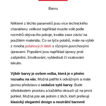
Barvu
Některé z těchto parametrů jsou více technického
charakteru: velikost například musíte volit podle
rozměrů obývacího pokoje, kvalita zase závisí na
použitém materiálu. Co se týče potahů, máte na výběr
z mnoha
potahových látek
s různými povrchovými
úpravami. Populární jsou například úpravy proti
zašpinění, žmolkování, vyblednutí či vsakování
tekutin.
Výběr barvy je ovšem volba, která je v plném
rozsahu na vás.
Možná patříte k odvážným a máte
jasnou představu o
sedačce syté barvy
. Bude
středobodem prostoru a každého okouzlí už na první
pohled. Možná jste ale jedním z těch, kteří preferují
klasický elegantní design a neutrální barevné