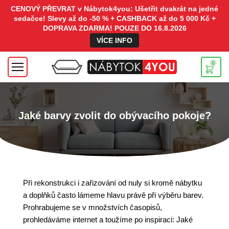
CENOVÝ PŘEVRAT v Nábytok4you: Ušetřit dvakrát na jedné
sedačce! Slevy až do -50 % + CASHBACK až do 5 000 Kč +
DOPRAVA ZDARMA! POUZE DO 16.8.2026
VÍCE INFO
0
Jaké barvy zvolit do obývacího pokoje?
Při rekonstrukci i zařizování od nuly si kromě nábytku
a doplňků často lámeme hlavu právě při výběru barev.
Prohrabujeme se v množstvích časopisů,
prohledáváme internet a toužíme po inspiraci: Jaké