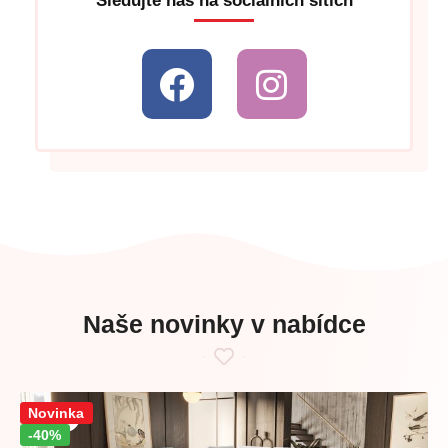
Sledujte nás na sociálních sítích
Naše novinky v nabídce
Sleva!
Novinka
-40%