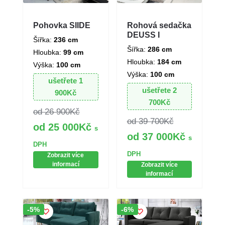
Pohovka SIIDE
Rohová sedačka
DEUSS I
Šířka:
236 cm
Šířka:
286 cm
Hloubka:
99 cm
Hloubka:
184 cm
Výška:
100 cm
Výška:
100 cm
ušetřete
1
ušetřete
2
900
Kč
700
Kč
26 900
Kč
39 700
Kč
25 000
Kč
s
37 000
Kč
s
DPH
DPH
Zobrazit více
informací
Zobrazit více
informací
Sleva!
Sleva!
-5%
-6%