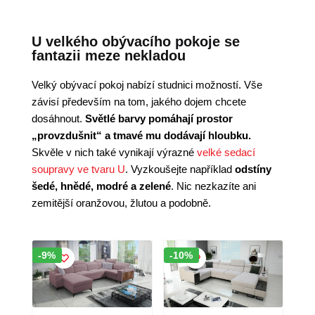
U velkého obývacího pokoje se
fantazii meze nekladou
Velký obývací pokoj nabízí studnici možností. Vše
závisí především na tom, jakého dojem chcete
dosáhnout.
Světlé barvy pomáhají prostor
„provzdušnit“ a tmavé mu dodávají hloubku.
Skvěle v nich také vynikají výrazné
velké sedací
soupravy ve tvaru U
. Vyzkoušejte například
odstíny
šedé, hnědé, modré a zelené
. Nic nezkazíte ani
zemitější oranžovou, žlutou a podobně.
Sleva!
Sleva!
-9%
-10%