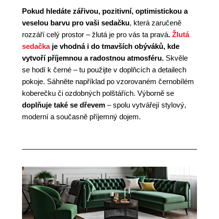
Pokud hledáte zářivou, pozitivní, optimistickou a
veselou barvu pro vaši sedačku
, která zaručeně
rozzáří celý prostor – žlutá je pro vás ta pravá
.
Žlutá
sedačka
je vhodná i do tmavších obýváků, kde
vytvoří příjemnou a radostnou atmosféru.
Skvěle
se hodí k černé – tu použijte v doplňcích a detailech
pokoje. Sáhněte například po vzorovaném černobílém
koberečku či ozdobných polštářích. Výborně se
doplňuje také se dřevem
– spolu vytvářejí stylový,
moderní a současně příjemný dojem.