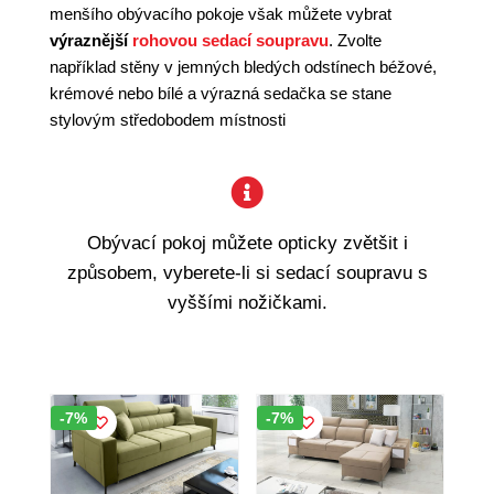
menšího obývacího pokoje však můžete vybrat
výraznější
rohovou sedací soupravu
. Zvolte
například stěny v jemných bledých odstínech béžové,
krémové nebo bílé a výrazná sedačka se stane
stylovým středobodem místnosti
Obývací pokoj můžete opticky zvětšit i
způsobem, vyberete-li si sedací soupravu s
vyššími nožičkami.
Sleva!
Sleva!
-7%
-7%