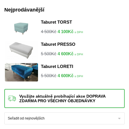
Nejprodávanější
Taburet TORST
4 500
Kč
4 100
Kč
s DPH
Taburet PRESSO
5 500
Kč
4 600
Kč
s DPH
Taburet LORETI
5 500
Kč
4 600
Kč
s DPH