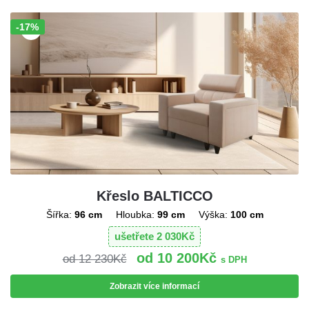
-17%
Sleva!
Křeslo BALTICCO
Šířka:
96 cm
Hloubka:
99 cm
Výška:
100 cm
ušetřete
2 030
Kč
10 200
Kč
12 230
Kč
s DPH
Zobrazit více informací