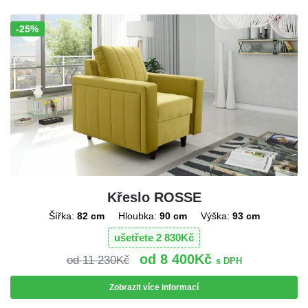
-25%
Sleva!
Křeslo ROSSE
Šířka:
82 cm
Hloubka:
90 cm
Výška:
93 cm
ušetřete
2 830
Kč
8 400
Kč
11 230
Kč
s DPH
Zobrazit více informací