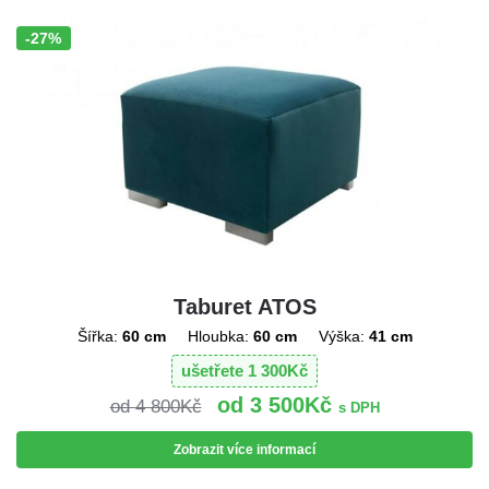
-27%
Sleva!
Taburet ATOS
Šířka:
60 cm
Hloubka:
60 cm
Výška:
41 cm
ušetřete
1 300
Kč
3 500
Kč
4 800
Kč
s DPH
Zobrazit více informací