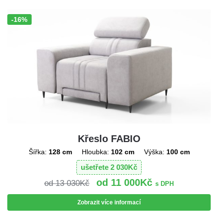
-16%
Sleva!
Křeslo FABIO
Šířka:
128 cm
Hloubka:
102 cm
Výška:
100 cm
ušetřete
2 030
Kč
11 000
Kč
13 030
Kč
s DPH
Zobrazit více informací