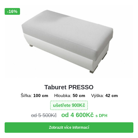
-16%
Sleva!
Taburet PRESSO
Šířka:
100 cm
Hloubka:
50 cm
Výška:
42 cm
ušetřete
900
Kč
4 600
Kč
5 500
Kč
s DPH
Zobrazit více informací