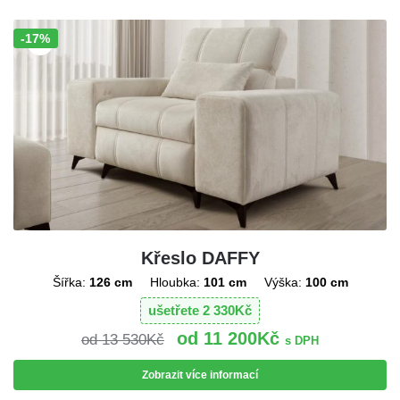
-17%
Sleva!
Křeslo DAFFY
Šířka:
126 cm
Hloubka:
101 cm
Výška:
100 cm
ušetřete
2 330
Kč
11 200
Kč
13 530
Kč
s DPH
Zobrazit více informací