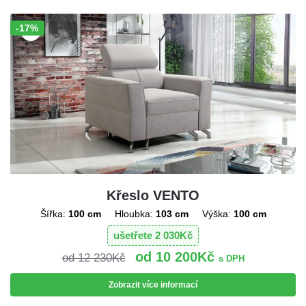
-17%
Sleva!
Křeslo VENTO
Šířka:
100 cm
Hloubka:
103 cm
Výška:
100 cm
ušetřete
2 030
Kč
10 200
Kč
12 230
Kč
s DPH
Zobrazit více informací