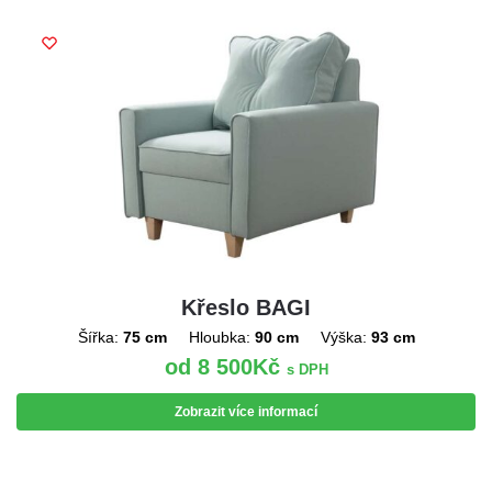
Křeslo BAGI
Šířka:
75 cm
Hloubka:
90 cm
Výška:
93 cm
8 500
Kč
s DPH
Zobrazit více informací