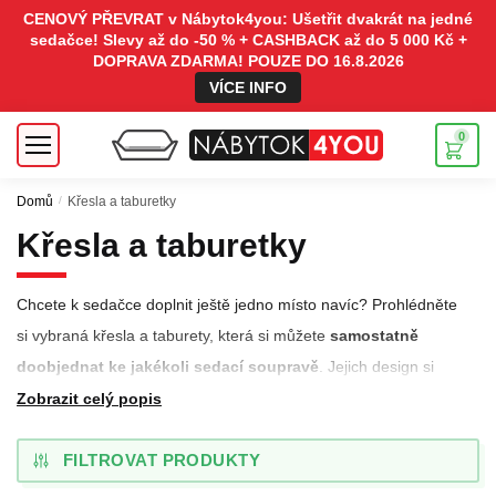
CENOVÝ PŘEVRAT v Nábytok4you: Ušetřit dvakrát na jedné
sedačce! Slevy až do -50 % + CASHBACK až do 5 000 Kč +
DOPRAVA ZDARMA! POUZE DO 16.8.2026
VÍCE INFO
0
Domů
/
Křesla a taburetky
Křesla a taburetky
Chcete k sedačce doplnit ještě jedno místo navíc? Prohlédněte
si vybraná křesla a taburety, která si můžete
samostatně
doobjednat ke jakékoli sedací soupravě
. Jejich design si
sami přizpůsobíte prostřednictvím našeho konfigurátora, díky
Zobrazit celý popis
čemu se budou skvěle hodit k vzhledu vašeho obývacího
pokoje i k ostatnímu nábytku. Na výběr máte z množství druhů
FILTROVAT PRODUKTY
potahových materiálů, barev a typů nožiček.