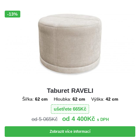
-13%
Sleva!
Taburet RAVELI
Šířka:
62 cm
Hloubka:
62 cm
Výška:
42 cm
ušetřete
665
Kč
4 400
Kč
5 065
Kč
s DPH
Zobrazit více informací