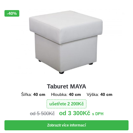
-40%
Sleva!
Taburet MAYA
Šířka:
40 cm
Hloubka:
40 cm
Výška:
40 cm
ušetřete
2 200
Kč
3 300
Kč
5 500
Kč
s DPH
Zobrazit více informací