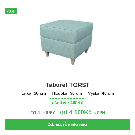
-9%
Sleva!
Taburet TORST
Šířka:
50 cm
Hloubka:
50 cm
Výška:
40 cm
ušetřete
400
Kč
4 100
Kč
4 500
Kč
s DPH
Zobrazit více informací