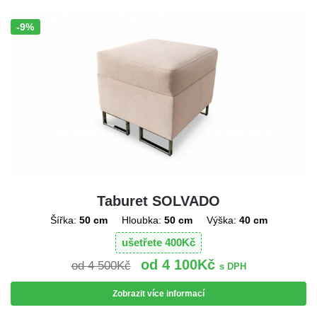
-9%
Sleva!
Taburet SOLVADO
Šířka:
50 cm
Hloubka:
50 cm
Výška:
40 cm
ušetřete
400
Kč
4 100
Kč
4 500
Kč
s DPH
Zobrazit více informací