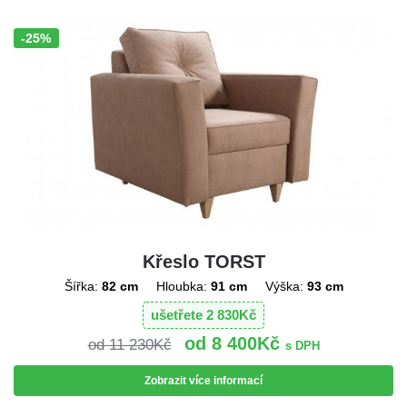
-25%
Sleva!
Křeslo TORST
Šířka:
82 cm
Hloubka:
91 cm
Výška:
93 cm
ušetřete
2 830
Kč
8 400
Kč
11 230
Kč
s DPH
Zobrazit více informací