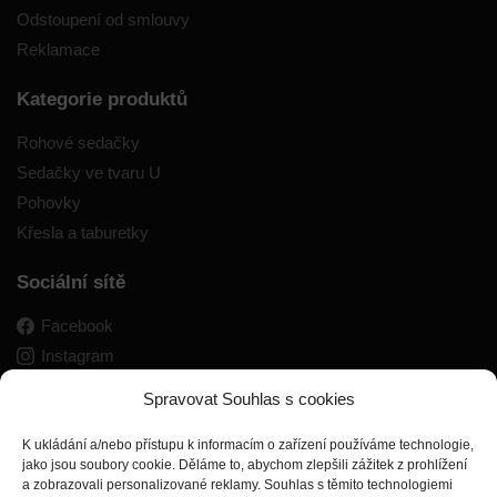
Odstoupení od smlouvy
Reklamace
Kategorie produktů
Rohové sedačky
Sedačky ve tvaru U
Pohovky
Křesla a taburetky
Sociální sítě
Facebook
Instagram
Spravovat Souhlas s cookies
K ukládání a/nebo přístupu k informacím o zařízení používáme technologie,
jako jsou soubory cookie. Děláme to, abychom zlepšili zážitek z prohlížení
a zobrazovali personalizované reklamy. Souhlas s těmito technologiemi