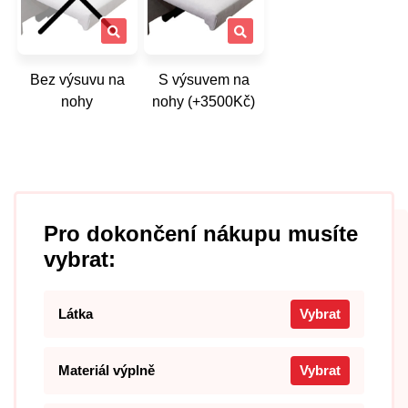
Bez výsuvu na
S výsuvem na
nohy
nohy (+3500Kč)
Pro dokončení nákupu musíte
vybrat:
Látka
Vybrat
Materiál výplně
Vybrat