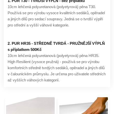
1. PUR T30 - TVRDŠÍ VÝPLŇ - bez příplatku
10cm lehčená polyuretanová (polyetyrová) pěna T30.
Používá se pro výrobu vysoce kvalitních sedáků, opěradel
a jiných dílů pro sedací soupravy. Jedná se o tvrdší výplň
pro střední a vyšší váhové kategorie.
2. PUR HR35 - STŘEDNĚ TVRDÁ - PRUŽNĚJŠÍ VÝPLŇ
s příplatkem 500Kč
10cm lehčená polyuretanová (polyetyrová) pěna HR35.
High Resilient (vysoce pružná) - používá se pro výrobu
komfortních středně tvrdých sedáků, opěradel a jiných dílů
v čalounickém průmyslu. Je určena pro uživatele středních
až vyšších váhových kategorií.