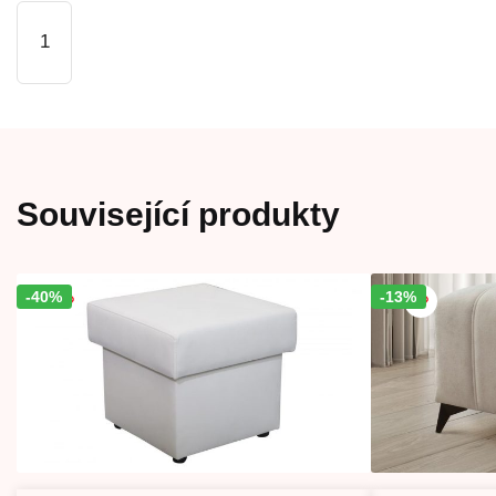
Křeslo
FABIO
množství
Související produkty
-40%
Sleva!
-13%
Sleva!