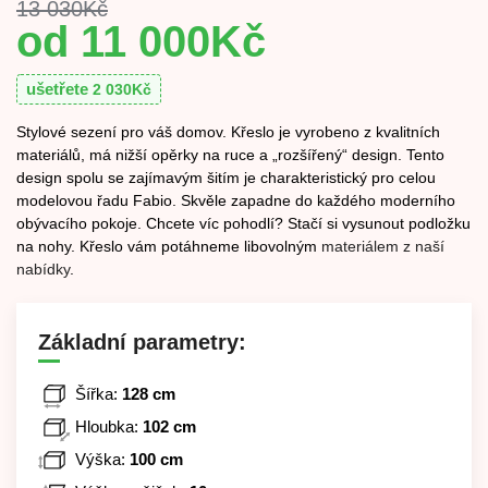
13 030
Kč
11 000
Kč
ušetřete
2 030
Kč
Stylové sezení pro váš domov. Křeslo je vyrobeno z kvalitních
materiálů, má nižší opěrky na ruce a „rozšířený“ design. Tento
design spolu se zajímavým šitím je charakteristický pro celou
modelovou řadu Fabio. Skvěle zapadne do každého moderního
obývacího pokoje. Chcete víc pohodlí? Stačí si vysunout podložku
na nohy. Křeslo vám potáhneme libovolným
materiálem z naší
nabídky
.
Základní parametry:
Šířka:
128 cm
Hloubka:
102 cm
Výška:
100 cm