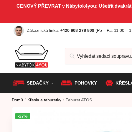
Skip to navigation
Skip to content
CENOVÝ PŘEVRAT v Nábytok4you: Ušetřit dvakrát
Zákaznická linka:
+420 608 278 809
(Po – Pa
: 11:00 – 1
Hledat:
SEDAČKY
POHOVKY
KŘESL
Domů
/
Křesla a taburetky
/
Taburet ATOS
-27%