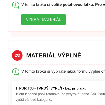
V tomto kroku si
volíte potahovou látku. Pro 
VYBRAT MATERIÁL
MATERIÁL VÝPLNĚ
2/3
V tomto kroku si vybíráte jakou formu výplně c
1. PUR T30 - TVRDŠÍ VÝPLŇ - bez příplatku
10cm lehčená polyuretanová (polyetyrová) pěna T30. Použív
vyšší váhové kategorie.