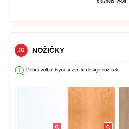
pružnější výplň
NOŽIČKY
3/3
Dobrá volba! Nyní si zvolte design nožiček.