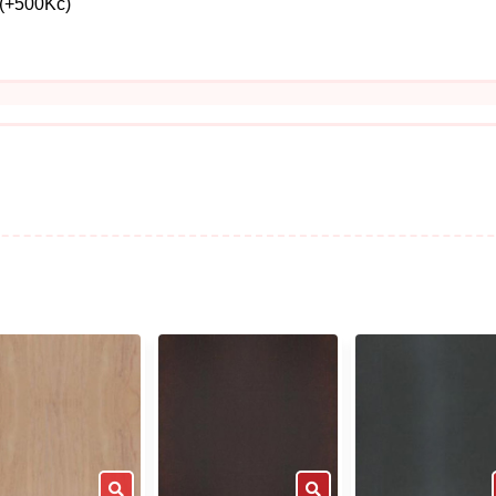
 (+500Kč)