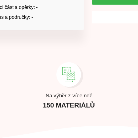
í část a opěrky: -
s a područky: -
Na výběr z více než
150 MATERIÁLŮ