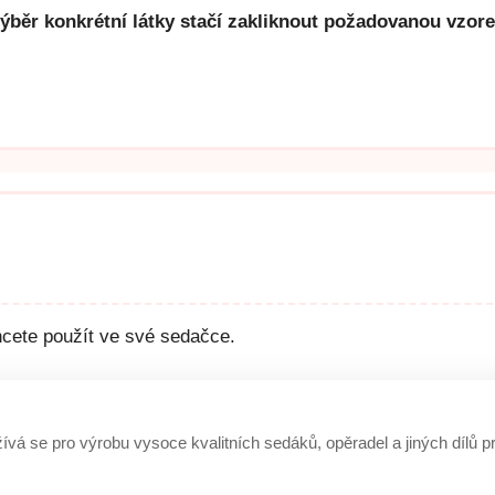
výběr konkrétní látky stačí zakliknout požadovanou vzor
hcete použít ve své sedačce.
á se pro výrobu vysoce kvalitních sedáků, opěradel a jiných dílů pr