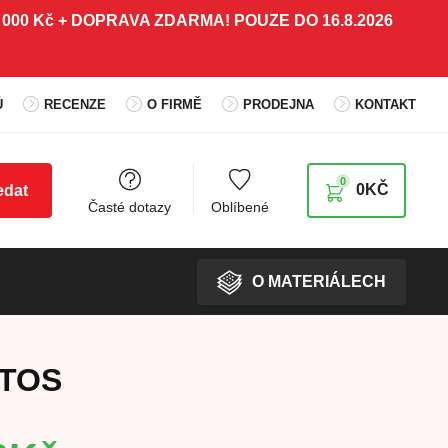
 5 000 Kč + DOPRAVA ZDARMA! POUZE DO 16.8.2026
Ů
RECENZE
O FIRMĚ
PRODEJNA
KONTAKT
0
0
KČ
edat
Časté dotazy
Oblíbené
O MATERIÁLECH
ATOS