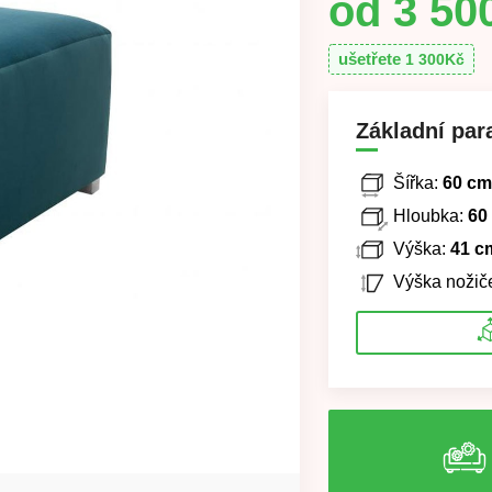
3 50
ušetřete
1 300
Kč
Základní par
Šířka:
60 cm
Hloubka:
60
Výška:
41 c
Výška nožič