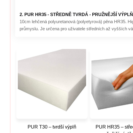
2. PUR HR35 - STŘEDNĚ TVRDÁ - PRUŽNĚJŠÍ VÝPLŇ s
10cm lehčená polyuretanová (polyetyrová) pěna HR35. High
průmyslu. Je určena pro uživatele středních až vyšších vá
PUR T30 – tvrdší výplň
PUR HR35 – střed