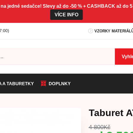
 na jedné sedačce! Slevy až do -50 % + CASHBACK až do
VÍCE INFO
7:00)
VZORKY MATERIÁL
Vyhl
A A TABURETKY
DOPLNKY
Taburet 
4 800
Kč