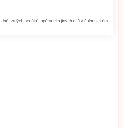
edně tvrdých sedáků, opěradel a jiných dílů v čalounickém