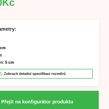
0
Kč
ametry:
 cm
m
ek:
5 cm
Zobrazit detailní specifikaci rozměrů
Přejít na konfigurátor produktu