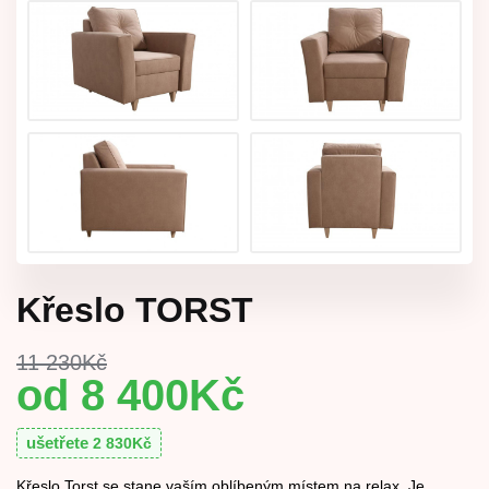
Křeslo TORST
11 230
Kč
8 400
Kč
ušetřete
2 830
Kč
Křeslo Torst se stane vaším oblíbeným místem na relax. Je