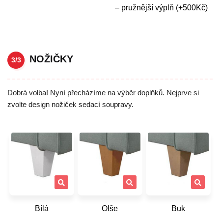
– pružnější výplň (+500Kč)
NOŽIČKY
3/3
Dobrá volba! Nyní přecházíme na výběr doplňků. Nejprve si
zvolte design nožiček sedací soupravy.
Bílá
Olše
Buk