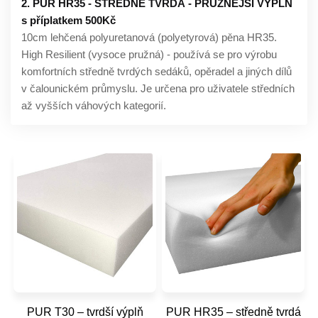
2. PUR HR35 - STŘEDNĚ TVRDÁ - PRUŽNĚJŠÍ VÝPLŇ
s příplatkem 500Kč
10cm lehčená polyuretanová (polyetyrová) pěna HR35.
High Resilient (vysoce pružná) - používá se pro výrobu
komfortních středně tvrdých sedáků, opěradel a jiných dílů
v čalounickém průmyslu. Je určena pro uživatele středních
až vyšších váhových kategorií.
PUR T30 – tvrdší výplň
PUR HR35 – středně tvrdá