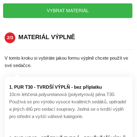
VYBRAT MATERIÁL
MATERIÁL VÝPLNĚ
2/3
V tomto kroku si vybíráte jakou formu výplně chcete použít ve
své sedačce.
1. PUR T30 - TVRDŠÍ VÝPLŇ - bez příplatku
10cm lehčená polyuretanová (polyetyrová) pěna T30.
Používá se pro výrobu vysoce kvalitních sedáků, opěradel
a jiných dílů pro sedací soupravy. Jedná se o tvrdší výplň
pro střední a vyšší váhové kategorie.