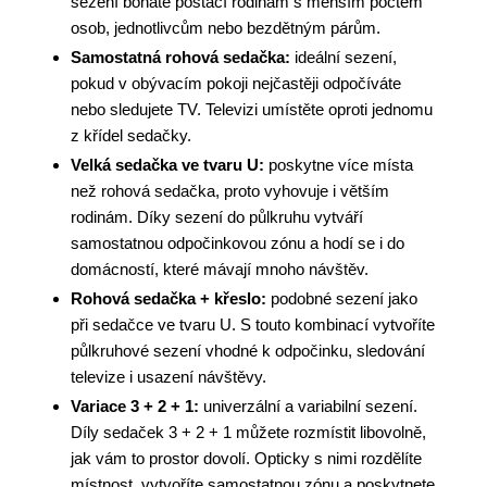
sezení bohatě postačí rodinám s menším počtem
osob, jednotlivcům nebo bezdětným párům.
Samostatná rohová sedačka:
ideální sezení,
pokud v obývacím pokoji nejčastěji odpočíváte
nebo sledujete TV. Televizi umístěte oproti jednomu
z křídel sedačky.
Velká sedačka ve tvaru U:
poskytne více místa
než rohová sedačka, proto vyhovuje i větším
rodinám. Díky sezení do půlkruhu vytváří
samostatnou odpočinkovou zónu a hodí se i do
domácností, které mávají mnoho návštěv.
Rohová sedačka + křeslo:
podobné sezení jako
při sedačce ve tvaru U. S touto kombinací vytvoříte
půlkruhové sezení vhodné k odpočinku, sledování
televize i usazení návštěvy.
Variace 3 + 2 + 1:
univerzální a variabilní sezení.
Díly sedaček 3 + 2 + 1 můžete rozmístit libovolně,
jak vám to prostor dovolí. Opticky s nimi rozdělíte
místnost, vytvoříte samostatnou zónu a poskytnete