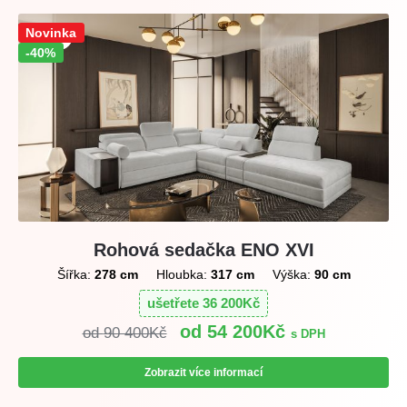
Sleva!
Novinka
-40%
Rohová sedačka ENO XVI
Šířka:
278 cm
Hloubka:
317 cm
Výška:
90 cm
ušetřete
36 200
Kč
54 200
Kč
90 400
Kč
s DPH
Zobrazit více informací