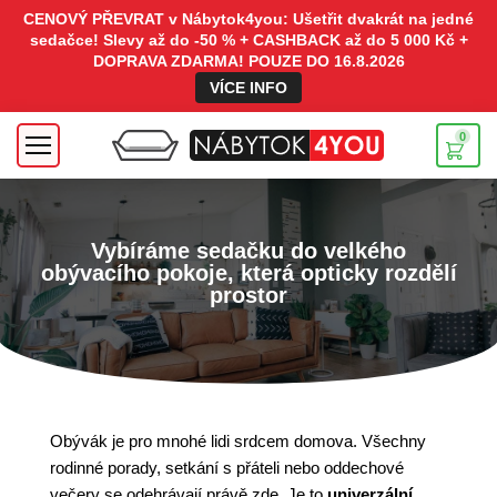
CENOVÝ PŘEVRAT v Nábytok4you: Ušetřit dvakrát na jedné
sedačce! Slevy až do -50 % + CASHBACK až do 5 000 Kč +
DOPRAVA ZDARMA! POUZE DO 16.8.2026
VÍCE INFO
0
Vybíráme sedačku do velkého
obývacího pokoje, která opticky rozdělí
prostor
Obývák je pro mnohé lidi srdcem domova. Všechny
rodinné porady, setkání s přáteli nebo oddechové
večery se odehrávají právě zde. Je to
univerzální