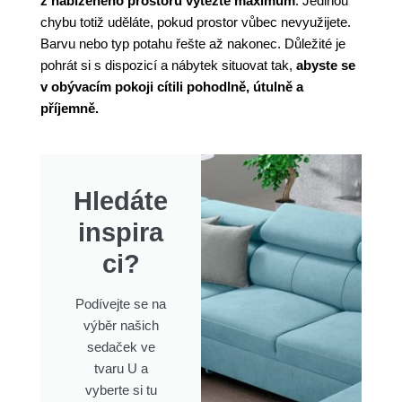
z nabízeného prostoru vytěžte maximum
. Jedinou
chybu totiž uděláte, pokud prostor vůbec nevyužijete.
Barvu nebo typ potahu řešte až nakonec. Důležité je
pohrát si s dispozicí a nábytek situovat tak,
abyste se
v obývacím pokoji cítili pohodlně, útulně a
příjemně.
Hledáte
inspira
ci?
Podívejte se na
výběr našich
sedaček ve
tvaru U a
vyberte si tu