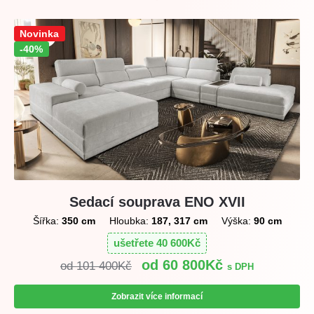
Sleva!
Novinka
-40%
Sedací souprava ENO XVII
Šířka:
350 cm
Hloubka:
187, 317 cm
Výška:
90 cm
ušetřete
40 600
Kč
60 800
Kč
101 400
Kč
s DPH
Zobrazit více informací