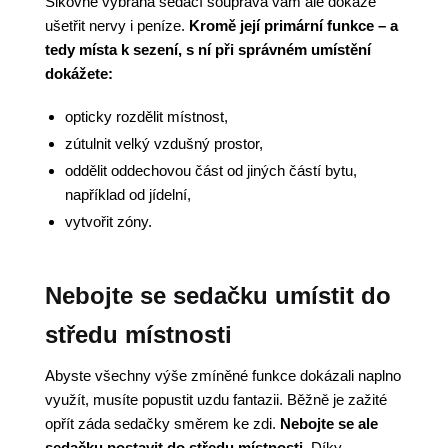
Šikovně vybrána sedací souprava vám ale dokáže
ušetřit nervy i peníze.
Kromě její primární funkce – a
tedy místa k sezení, s ní při správném umístění
dokážete:
opticky rozdělit místnost,
zútulnit velký vzdušný prostor,
oddělit oddechovou část od jiných částí bytu,
například od jídelní,
vytvořit zóny.
Nebojte se sedačku umístit do
středu místnosti
Abyste všechny výše zmíněné funkce dokázali naplno
využít, musíte popustit uzdu fantazii. Běžně je zažité
opřít záda sedačky směrem ke zdi.
Nebojte se ale
sedačku postavit do středu místnosti
. Díky