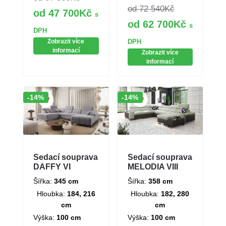
72 540
Kč
47 700
Kč
s
62 700
Kč
s
DPH
Zobrazit více
DPH
informací
Zobrazit více
informací
Sleva!
Sleva!
-14%
-14%
Sedací souprava
Sedací souprava
DAFFY VI
MELODIA VIII
Šířka:
345 cm
Šířka:
358 cm
Hloubka:
184, 216
Hloubka:
182, 280
cm
cm
Výška:
100 cm
Výška:
100 cm