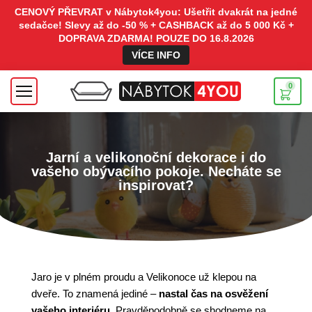
CENOVÝ PŘEVRAT v Nábytok4you: Ušetřit dvakrát na jedné
sedačce! Slevy až do -50 % + CASHBACK až do 5 000 Kč +
DOPRAVA ZDARMA! POUZE DO 16.8.2026
VÍCE INFO
0
Jarní a velikonoční dekorace i do
vašeho obývacího pokoje. Necháte se
inspirovat?
Jaro je v plném proudu a Velikonoce už klepou na
dveře. To znamená jediné –
nastal čas na osvěžení
vašeho interiéru
. Pravděpodobně se shodneme na