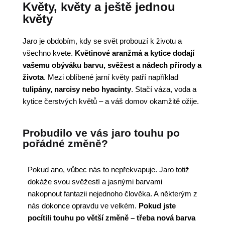
Květy, květy a ještě jednou
květy
Jaro je obdobím, kdy se svět probouzí k životu a
všechno kvete.
Květinové aranžmá a kytice dodají
vašemu obýváku barvu, svěžest a nádech přírody a
života
. Mezi oblíbené jarní květy patří například
tulipány, narcisy nebo hyacinty
. Stačí váza, voda a
kytice čerstvých květů – a váš domov okamžitě ožije.
Probudilo ve vás jaro touhu po
pořádné změně?
Pokud ano, vůbec nás to nepřekvapuje. Jaro totiž
dokáže svou svěžestí a jasnými barvami
nakopnout fantazii nejednoho člověka. A některým z
nás dokonce opravdu ve velkém.
Pokud jste
pocítili touhu po větší změně – třeba nová barva