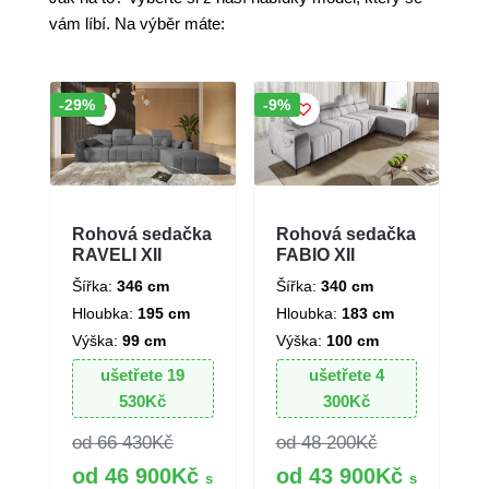
vám líbí. Na výběr máte:
Sleva!
Sleva!
-29%
-9%
Rohová sedačka
Rohová sedačka
RAVELI XII
FABIO XII
Šířka:
346 cm
Šířka:
340 cm
Hloubka:
195 cm
Hloubka:
183 cm
Výška:
99 cm
Výška:
100 cm
ušetřete
19
ušetřete
4
530
Kč
300
Kč
66 430
Kč
48 200
Kč
46 900
Kč
43 900
Kč
s
s