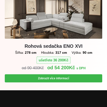
Rohová sedačka ENO XVI
Šířka:
278 cm
Hloubka:
317 cm
Výška:
90 cm
ušetřete
36 200
Kč
54 200
Kč
90 400
Kč
s DPH
Zobrazit více informací