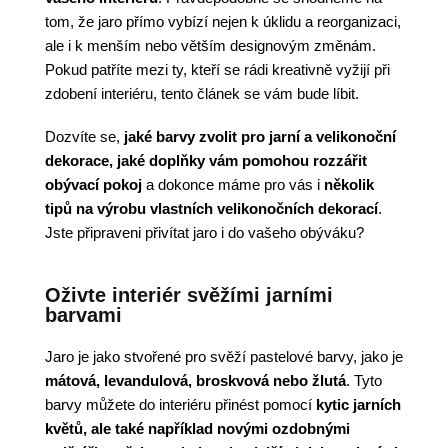
tom, že jaro přímo vybízí nejen k úklidu a reorganizaci,
ale i k menším nebo větším designovým změnám.
Pokud patříte mezi ty, kteří se rádi kreativně vyžijí při
zdobení interiéru, tento článek se vám bude líbit.
Dozvíte se,
jaké barvy zvolit pro jarní a velikonoční
dekorace, jaké doplňky vám pomohou rozzářit
obývací pokoj
a dokonce máme pro vás i
několik
tipů na výrobu vlastních velikonočních dekorací
.
Jste připraveni přivítat jaro i do vašeho obýváku?
Oživte interiér svěžími jarními
barvami
Jaro je jako stvořené pro svěží pastelové barvy, jako je
mátová, levandulová, broskvová nebo žlutá
. Tyto
barvy můžete do interiéru přinést pomocí
kytic jarních
květů, ale také například novými ozdobnými