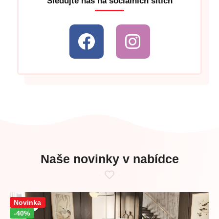
Sledujte nás na sociálních sítích
Naše novinky v nabídce
Sleva!
Novinka
-40%