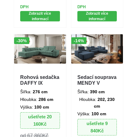
DPH
DPH
Zobrazit více
Zobrazit více
informací
informací
Sleva!
Sleva!
-30%
-14%
Rohová sedačka
Sedací souprava
DAFFY IX
MENDY V
Šířka:
276 cm
Šířka:
390 cm
Hloubka:
286 cm
Hloubka:
202, 230
cm
Výška:
100 cm
Výška:
100 cm
ušetřete
20
ušetřete
9
160
Kč
840
Kč
67 860
Kč