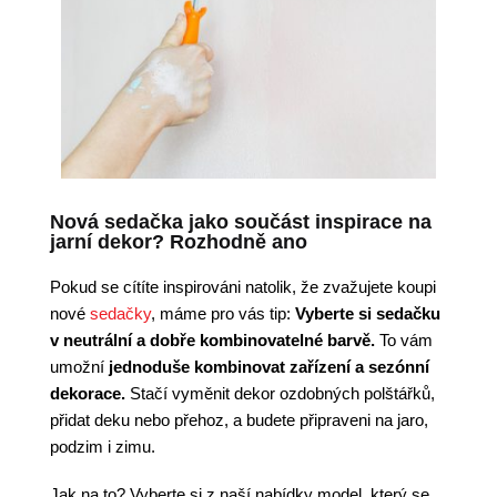
Nová sedačka jako součást inspirace na
jarní dekor? Rozhodně ano
Pokud se cítíte inspirováni natolik, že zvažujete koupi
nové
sedačky
, máme pro vás tip:
Vyberte si sedačku
v neutrální a dobře kombinovatelné barvě.
To vám
umožní
jednoduše kombinovat zařízení a sezónní
dekorace.
Stačí vyměnit dekor ozdobných polštářků,
přidat deku nebo přehoz, a budete připraveni na jaro,
podzim i zimu.
Jak na to? Vyberte si z naší nabídky model, který se