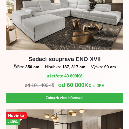
Sedací souprava ENO XVII
Šířka:
350 cm
Hloubka:
187, 317 cm
Výška:
90 cm
ušetřete
40 600
Kč
60 800
Kč
101 400
Kč
s DPH
Zobrazit více informací
Sleva!
Novinka
-40%