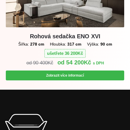
Rohová sedačka ENO XVI
Šířka:
278 cm
Hloubka:
317 cm
Výška:
90 cm
ušetřete
36 200
Kč
54 200
Kč
90 400
Kč
s DPH
Zobrazit více informací