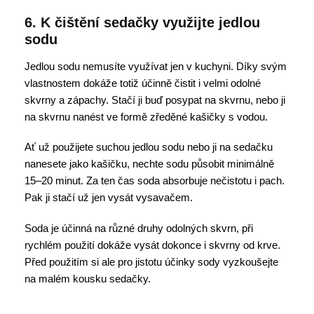
6. K čištění sedačky využijte jedlou
sodu
Jedlou sodu nemusíte využívat jen v kuchyni. Díky svým
vlastnostem dokáže totiž účinně čistit i velmi odolné
skvrny a zápachy. Stačí ji buď posypat na skvrnu, nebo ji
na skvrnu nanést ve formě zředěné kašičky s vodou.
Ať už použijete suchou jedlou sodu nebo ji na sedačku
nanesete jako kašičku, nechte sodu působit minimálně
15–20 minut. Za ten čas soda absorbuje nečistotu i pach.
Pak ji stačí už jen vysát vysavačem.
Soda je účinná na různé druhy odolných skvrn, při
rychlém použití dokáže vysát dokonce i skvrny od krve.
Před použitím si ale pro jistotu účinky sody vyzkoušejte
na malém kousku sedačky.