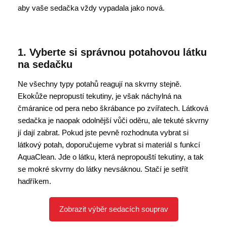
aby vaše sedačka vždy vypadala jako nová.
1. Vyberte si správnou potahovou látku
na sedačku
Ne všechny typy potahů reagují na skvrny stejně.
Ekokůže nepropustí tekutiny, je však náchylná na
čmáranice od pera nebo škrábance po zvířatech. Látková
sedačka je naopak odolnější vůči oděru, ale tekuté skvrny
jí dají zabrat. Pokud jste pevně rozhodnuta vybrat si
látkový potah, doporučujeme vybrat si materiál s funkcí
AquaClean. Jde o látku, která nepropouští tekutiny, a tak
se mokré skvrny do látky nevsáknou. Stačí je setřít
hadříkem.
Zobrazit výběr sedacích souprav