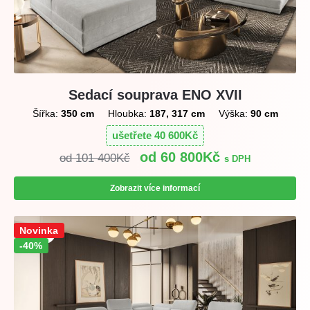
Sedací souprava ENO XVII
Šířka:
350 cm
Hloubka:
187, 317 cm
Výška:
90 cm
ušetřete
40 600
Kč
60 800
Kč
101 400
Kč
s DPH
Zobrazit více informací
Sleva!
Novinka
-40%