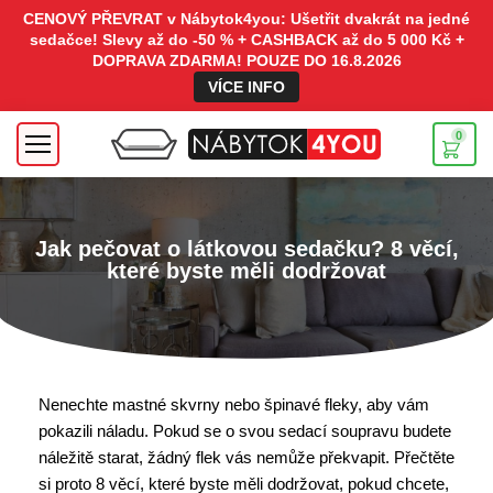
CENOVÝ PŘEVRAT v Nábytok4you: Ušetřit dvakrát na jedné
sedačce! Slevy až do -50 % + CASHBACK až do 5 000 Kč +
DOPRAVA ZDARMA! POUZE DO 16.8.2026
VÍCE INFO
0
Jak pečovat o látkovou sedačku? 8 věcí,
které byste měli dodržovat
Nenechte mastné skvrny nebo špinavé fleky, aby vám
pokazili náladu. Pokud se o svou sedací soupravu budete
náležitě starat, žádný flek vás nemůže překvapit. Přečtěte
si proto 8 věcí, které byste měli dodržovat, pokud chcete,