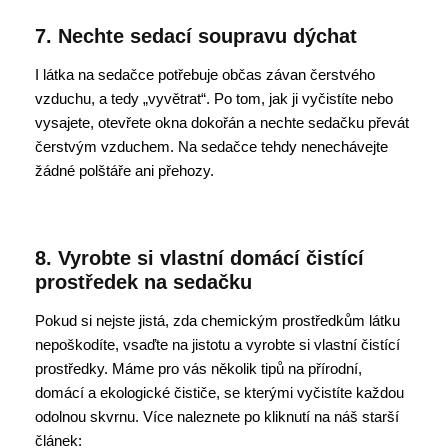
7. Nechte sedací soupravu dýchat
I látka na sedačce potřebuje občas závan čerstvého
vzduchu, a tedy „vyvětrat“. Po tom, jak ji vyčistíte nebo
vysajete, otevřete okna dokořán a nechte sedačku převát
čerstvým vzduchem. Na sedačce tehdy nenechávejte
žádné polštáře ani přehozy.
8. Vyrobte si vlastní domácí čistící
prostředek na sedačku
Pokud si nejste jistá, zda chemickým prostředkům látku
nepoškodíte, vsaďte na jistotu a vyrobte si vlastní čistící
prostředky. Máme pro vás několik tipů na přírodní,
domácí a ekologické čističe, se kterými vyčistíte každou
odolnou skvrnu. Více naleznete po kliknutí na náš starší
článek: