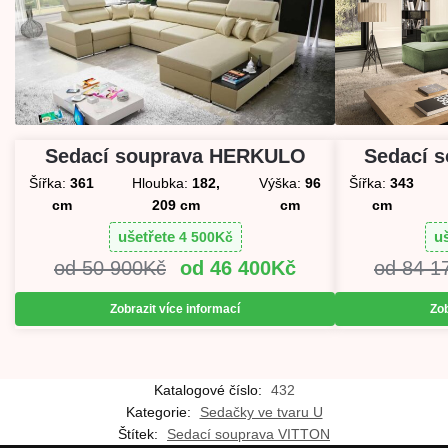
Sedací s
Sedací souprava HERKULO
Šířka:
343
Šířka:
361
Hloubka:
182,
Výška:
96
cm
cm
209 cm
cm
u
ušetřete
4 500
Kč
84 1
50 900
Kč
46 400
Kč
Zob
Zobrazit více informací
Katalogové číslo:
432
Kategorie:
Sedačky ve tvaru U
Štítek:
Sedací souprava VITTON