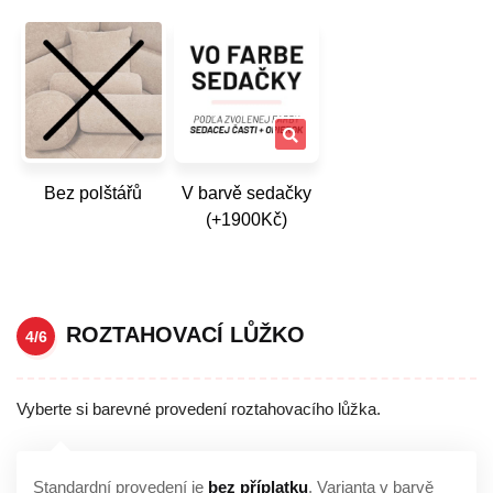
Bez polštářů
V barvě sedačky
(+1900Kč)
ROZTAHOVACÍ LŮŽKO
4/6
Vyberte si barevné provedení roztahovacího lůžka.
Standardní provedení je
bez příplatku
. Varianta v barvě