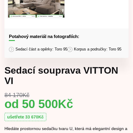
Potahový materiál na fotografiích:
Sedací část a opěrky: Toro 95
Korpus a područky: Toro 95
Sedací souprava VITTON
VI
84 170
Kč
50 500
Kč
ušetřete
33 670
Kč
Hledáte prostornou sedačku tvaru U, která má elegantní design a