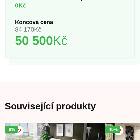
0Kč
Koncová cena
84 170
Kč
50 500
Kč
Související produkty
-9%
Sleva!
-40%
Sleva!