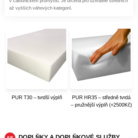
v čalounickém průmyslu. Je určena pro uživatele středních
až vyšších váhových kategorií.
PUR T30 – tvrdší výplň
PUR HR35 – středně tvrdá
– pružnější výplň (+2500Kč)
DOPLŇKY A DOPLŇKOVÉ SLUŽBY
6/6