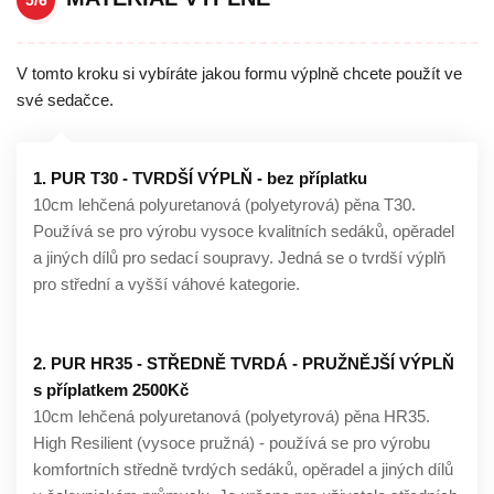
5/6
V tomto kroku si vybíráte jakou formu výplně chcete použít ve
své sedačce.
1. PUR T30 - TVRDŠÍ VÝPLŇ - bez příplatku
10cm lehčená polyuretanová (polyetyrová) pěna T30.
Používá se pro výrobu vysoce kvalitních sedáků, opěradel
a jiných dílů pro sedací soupravy. Jedná se o tvrdší výplň
pro střední a vyšší váhové kategorie.
2. PUR HR35 - STŘEDNĚ TVRDÁ - PRUŽNĚJŠÍ VÝPLŇ
s příplatkem 2500Kč
10cm lehčená polyuretanová (polyetyrová) pěna HR35.
High Resilient (vysoce pružná) - používá se pro výrobu
komfortních středně tvrdých sedáků, opěradel a jiných dílů