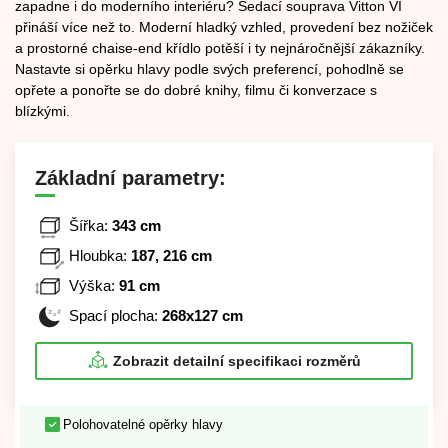
zapadne i do moderního interiéru? Sedací souprava Vitton VI
přináší více než to. Moderní hladký vzhled, provedení bez nožiček
a prostorné chaise-end křídlo potěší i ty nejnáročnější zákazníky.
Nastavte si opěrku hlavy podle svých preferencí, pohodlně se
opřete a ponořte se do dobré knihy, filmu či konverzace s
blízkými.
Základní parametry:
Šířka:
343 cm
Hloubka:
187, 216 cm
Výška:
91 cm
Spací plocha:
268x127 cm
Zobrazit detailní specifikaci rozměrů
Polohovatelné opěrky hlavy