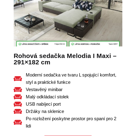
Rohová sedačka Melodia I Maxi –
291×182 cm
Moderní sedačka ve tvaru L spojující komfort,
styl a praktické funkce
Vestavěný minibar
Malý odkládací stolek
USB nabíjecí port
Držáky na sklenice
Po rozložení poskytne prostor pro spaní pro 2
lidi