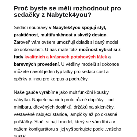
Proč byste se měli rozhodnout pro
sedačky z Nabytek4you?
Sedací soupravy
v Nabytek4you spojují styl,
praktičnost, multifunkčnost a skvělý design.
Zároveň vám ovšem umožňují doladit si daný model
do dokonalosti. U nás máte totiž
možnost vybrat si z
řady
kvalitních a krásných potahových látek
a
barevných provedení
. U většiny modelů si dokonce
můžete navolit jeden typ látky pro sedací část a
opěrky a jinou pro korpus a područky.
Naše gauče vyrábíme jako multifunkční kousky
nábytku. Najdete na nich proto různé doplňky – od
minibaru, dřevěných doplňků, držáků na skleničky,
vestavěné nabíjecí stanice, lampičky až po okrasné
polštářky. Stačí si najít model, který se vám líbí a v
našem konfigurátoru si jej vyšperkujete podle „vašeho
gusta“.