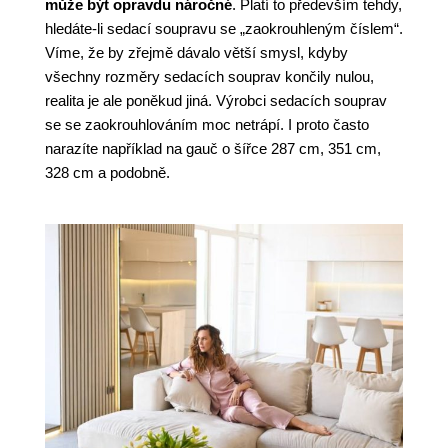
může být opravdu náročné
. Platí to především tehdy,
hledáte-li sedací soupravu se „zaokrouhleným číslem“.
Víme, že by zřejmě dávalo větší smysl, kdyby
všechny rozměry sedacích souprav končily nulou,
realita je ale poněkud jiná. Výrobci sedacích souprav
se se zaokrouhlováním moc netrápí. I proto často
narazíte například na gauč o šířce 287 cm, 351 cm,
328 cm a podobně.