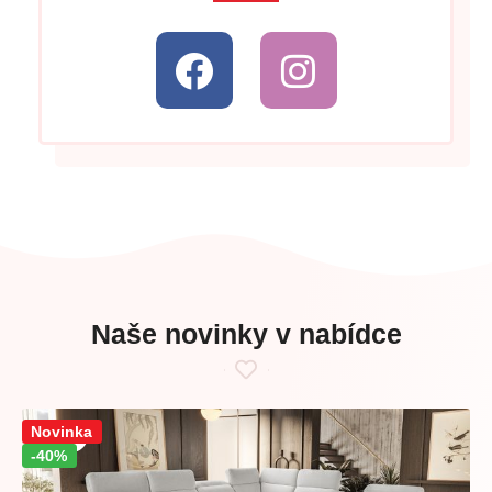
Naše novinky v nabídce
Sleva!
Novinka
-40%