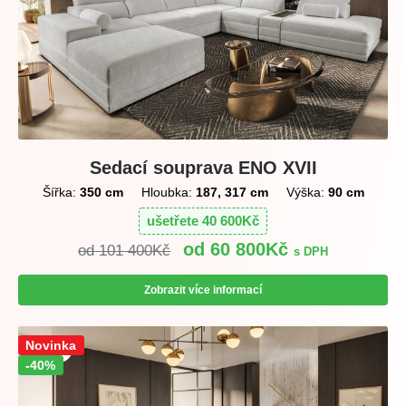
Sedací souprava ENO XVII
Šířka:
350 cm
Hloubka:
187, 317 cm
Výška:
90 cm
ušetřete
40 600
Kč
60 800
Kč
101 400
Kč
s DPH
Zobrazit více informací
Sleva!
Novinka
-40%