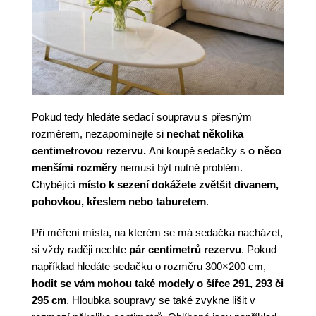
Pokud tedy hledáte sedací soupravu s přesným
rozměrem, nezapomínejte si
nechat několika
centimetrovou rezervu.
Ani koupě sedačky s
o něco
menšími rozměry
nemusí být nutně problém.
Chybějící
místo k sezení dokážete zvětšit divanem,
pohovkou, křeslem nebo taburetem
.
Při měření místa, na kterém se má sedačka nacházet,
si vždy raději nechte
pár centimetrů rezervu
. Pokud
například hledáte sedačku o rozměru 300×200 cm,
hodit se vám mohou také modely o šířce 291, 293 či
295 cm
. Hloubka soupravy se také zvykne lišit v