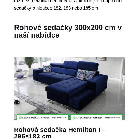
rozmezí několika centimetrů. Oblíbené jsou například
sedačky o hloubce 182, 183 nebo 185 cm.
Rohové sedačky 300x200 cm v
naší nabídce
Rohová sedačka Hemilton I –
295×183 cm