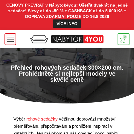
CENOVÝ PŘEVRAT v Nábytok4you: Ušetřit dvakrát na jedné
sedačce! Slevy až do -50 % + CASHBACK až do 5 000 Kč +
DOPRAVA ZDARMA! POUZE DO 16.8.2026
VÍCE INFO
0
Přehled rohových sedaček 300×200 cm.
Prohlédněte si nejlepší modely ve
skvělé ceně
Výběr
rohové sedačky
většinou doprovází množství
přeměřování, přepočítávání a prohlížení inspirací v
katalozích. Jen málokomu z nás obývací pokoj nabízí