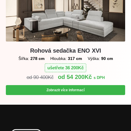
Rohová sedačka ENO XVI
Šířka:
278 cm
Hloubka:
317 cm
Výška:
90 cm
ušetřete
36 200
Kč
54 200
Kč
90 400
Kč
s DPH
Zobrazit více informací