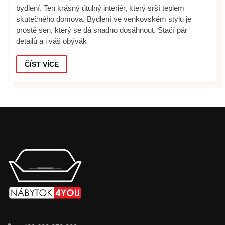
bydlení. Ten krásný útulný interiér, který srší teplem
skutečného domova. Bydlení ve venkovském stylu je
prostě sen, který se dá snadno dosáhnout. Stačí pár
detailů a i váš obývák
ČÍST VÍCE