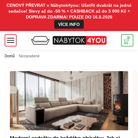
CENOVÝ PŘEVRAT v Nábytok4you: Ušetřit dvakrát na jedné
sedačce! Slevy až do -50 % + CASHBACK až do 5 000 Kč +
DOPRAVA ZDARMA! POUZE DO 16.8.2026
VÍCE INFO
0
Domů
/
Nezaradené