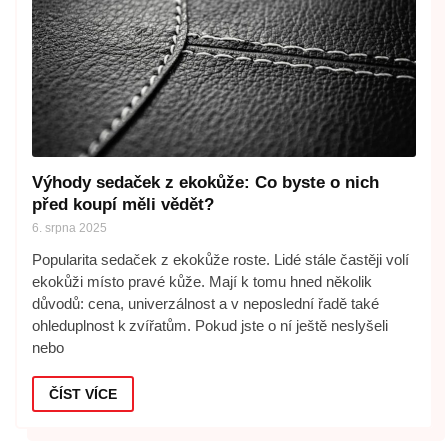
Výhody sedaček z ekokůže: Co byste o nich
před koupí měli vědět?
6. srpna 2025
Popularita sedaček z ekokůže roste. Lidé stále častěji volí
ekokůži místo pravé kůže. Mají k tomu hned několik
důvodů: cena, univerzálnost a v neposlední řadě také
ohleduplnost k zvířatům. Pokud jste o ní ještě neslyšeli
nebo
ČÍST VÍCE