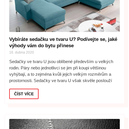
Vybíráte sedačku ve tvaru U? Podívejte se, jaké
výhody vám do bytu přinese
16. dubna 2020
Sedačky ve tvaru U jsou oblíbené především u velkých
rodin. Páry nebo jednotlivci se jim při koupi většinou
vyhýbají, a to zejména kvůli jejich velkým rozměrům a
prostornosti. Sedačky ve tvaru U však skvěle poslouží
ČÍST VÍCE