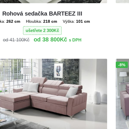
Rohová sedačka BARTEEZ III
ka:
262 cm
Hloubka:
218 cm
Výška:
101 cm
ušetřete
2 300
Kč
38 800
Kč
41 100
Kč
s DPH
-8%
Sleva