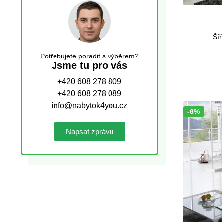
Šíř
Potřebujete poradit s výběrem?
Jsme tu pro vás
+420 608 278 809
+420 608 278 089
info@nabytok4you.cz
-6%
Sleva!
Napsat zprávu