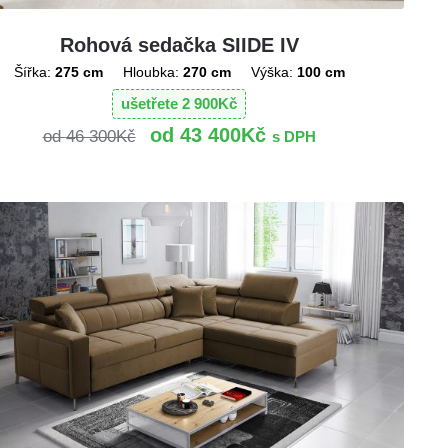
Rohová sedačka SIIDE IV
Šířka:
275 cm
Hloubka:
270 cm
Výška:
100 cm
ušetřete
2 900
Kč
43 400
Kč
46 300
Kč
s DPH
!