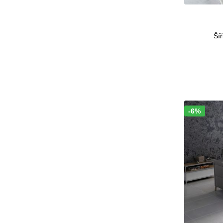
Šíř
-6%
Sleva!