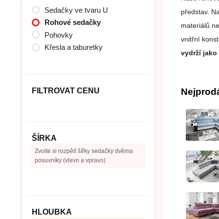
Sedačky ve tvaru U
představ. N
Rohové sedačky
materiálů n
Pohovky
vnitřní kons
Křesla a taburetky
vydrží jako
FILTROVAT CENU
Nejprod
ŠÍRKA
Zvolte si rozpětí šířky sedačky dvěma
posuvníky (vlevo a vpravo)
HLOUBKA