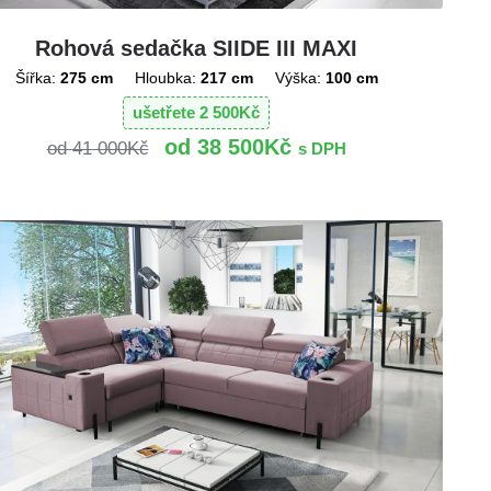
Rohová sedačka SIIDE III MAXI
Šířka:
275 cm
Hloubka:
217 cm
Výška:
100 cm
ušetřete
2 500
Kč
38 500
Kč
41 000
Kč
s DPH
!