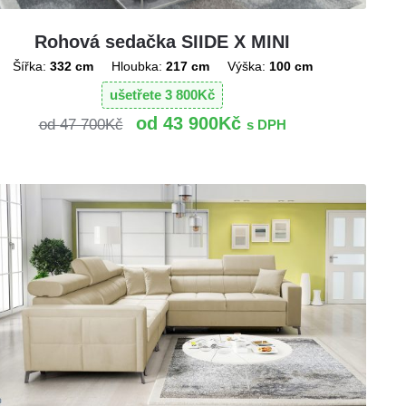
Rohová sedačka SIIDE X MINI
Šířka:
332 cm
Hloubka:
217 cm
Výška:
100 cm
ušetřete
3 800
Kč
43 900
Kč
47 700
Kč
s DPH
!