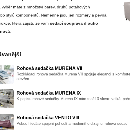
a výběr máte z množství barev, druhů potahových
ebo stylů komponentů. Neměnné jsou jen rozměry a pevná
trukce, která zajistí, že vám
sedací souprava dlouho
 nová
.
ávanější
Rohová sedačka MURENA VII
Rozkládací rohová sedačka Murena VII spojuje eleganci s komfort
otevřen...
Rohová sedačka MURENA IX
K popisu rohové sedačky Murena IX nám stačí 3 slova: velká, pohod
Rohová sedačka VENTO VIII
Pokud hledáte spojení pohodlí a moderního dizajnu, rohová sedací 