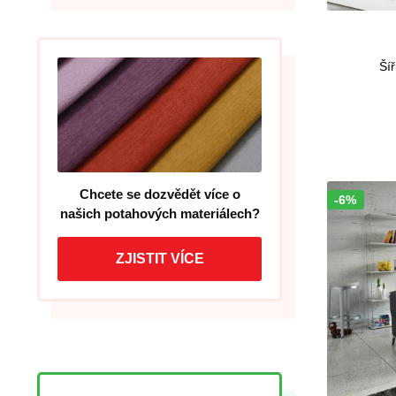
Šíř
Chcete se dozvědět více o
-6%
Sleva!
našich potahových materiálech?
ZJISTIT VÍCE