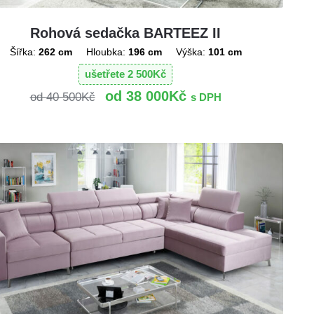
Rohová sedačka BARTEEZ II
Šířka:
262 cm
Hloubka:
196 cm
Výška:
101 cm
ušetřete
2 500
Kč
38 000
Kč
40 500
Kč
s DPH
!