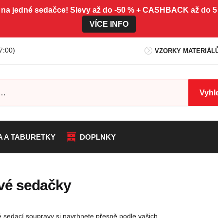
 na jedné sedačce! Slevy až do -50 % + CASHBACK až do
VÍCE INFO
7:00)
VZORKY MATERIÁL
Vyhl
A A TABURETKY
DOPLNKY
vé sedačky
 sedací soupravy si navrhnete přesně podle vašich