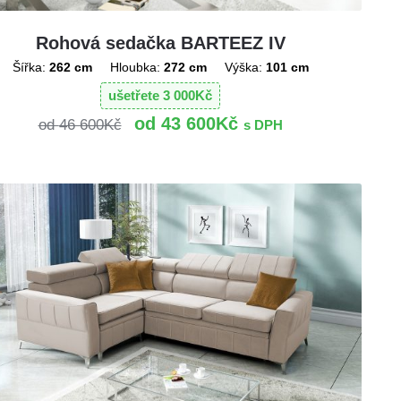
Rohová sedačka BARTEEZ IV
Šířka:
262 cm
Hloubka:
272 cm
Výška:
101 cm
ušetřete
3 000
Kč
43 600
Kč
46 600
Kč
s DPH
!