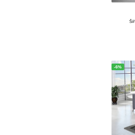
Šíř
-6%
Sleva!