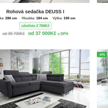
Rohová sedačka DEUSS I
ka:
286 cm
Hloubka:
184 cm
Výška:
100 cm
ušetřete
2 700
Kč
37 000
Kč
39 700
Kč
s DPH
-6%
Sleva