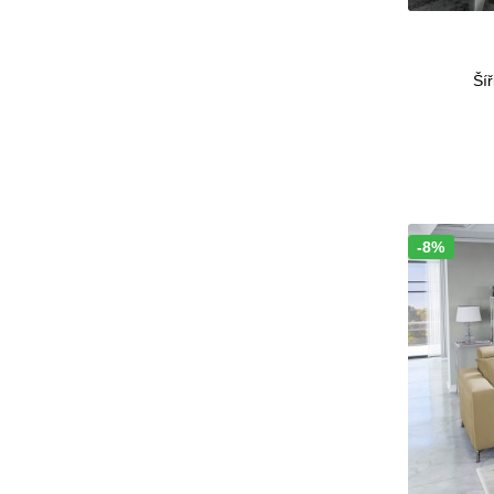
Šíř
-8%
Sleva!