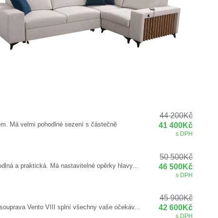
44 200
Kč
em. Má velmi pohodlné sezení s částečně
41 400
Kč
s DPH
50 500
Kč
lná a praktická. Má nastavitelné opěrky hlavy...
46 500
Kč
s DPH
45 900
Kč
souprava Vento VIII splní všechny vaše očekáv...
42 600
Kč
s DPH