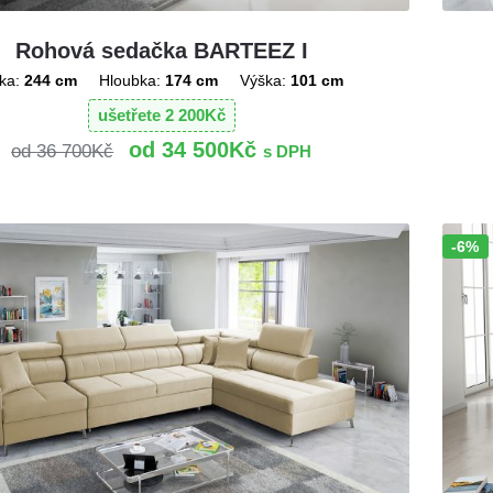
Rohová sedačka BARTEEZ I
ka:
244 cm
Hloubka:
174 cm
Výška:
101 cm
ušetřete
2 200
Kč
34 500
Kč
36 700
Kč
s DPH
-6%
Sleva