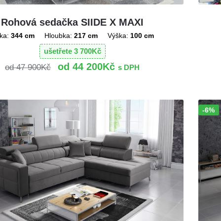
Rohová sedačka SIIDE X MAXI
ka:
344 cm
Hloubka:
217 cm
Výška:
100 cm
ušetřete
3 700
Kč
44 200
Kč
47 900
Kč
s DPH
-6%
Sleva