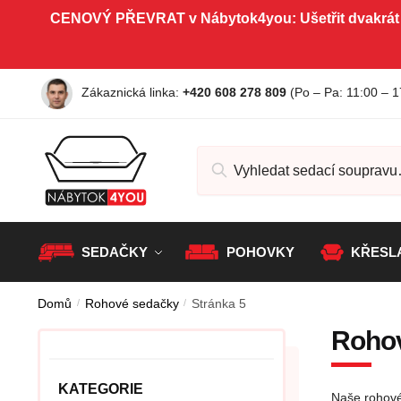
CENOVÝ PŘEVRAT v Nábytok4you: Ušetřit dvakrát
Zákaznická linka:
+420 608 278 809
(Po – Pa
: 11:00 – 1
SEDAČKY
POHOVKY
KŘESL
Domů
/
Rohové sedačky
/
Stránka 5
Roho
KATEGORIE
Naše rohové