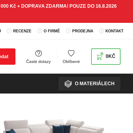
 5 000 Kč + DOPRAVA ZDARMA! POUZE DO 16.8.2026
Ů
RECENZE
O FIRMĚ
PRODEJNA
KONTAKT
0
0
KČ
edat
Časté dotazy
Oblíbené
O MATERIÁLECH