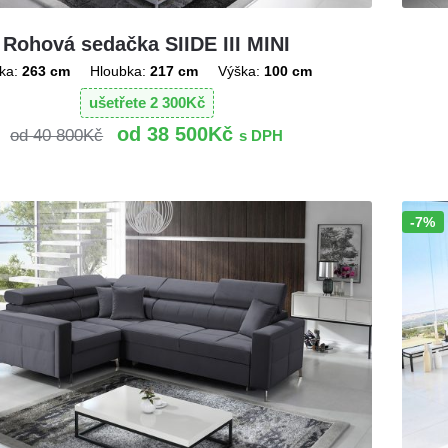
Rohová sedačka SIIDE III MINI
ka:
263 cm
Hloubka:
217 cm
Výška:
100 cm
ušetřete
2 300
Kč
38 500
Kč
40 800
Kč
s DPH
-7%
Sleva