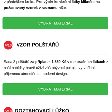
v předešlém kroku.
Pro výběr konkrétní látky klikněte na
požadovaný vzorek v seznamu níže
.
VYBRAT MATERIÁL
VZOR POLŠTÁŘŮ
4/10
Sada 3 polštářů
za příplatek 1 550 Kč v dekoračních látkách
z
naší nabídky hravě oživí váš obývací pokoj a vytvoří tak
příjemnou atmosféru a moderní design.
VYBRAT MATERIÁL
ROZTAHOVACÍ LŮŽKO
5/10