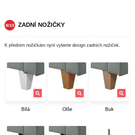
ZADNÍ NOŽIČKY
8/10
K předním nožičkám nyní vyberte design zadních nožiček.
Bílá
Olše
Buk