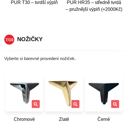
PUR T30 – tvrdší výplň
PUR HR35 – středně tvrdá
– pružnější výplň (+2000Kč)
NOŽIČKY
7/10
Vyberte si barevné provedení nožiček.
Chromové
Zlaté
Černé