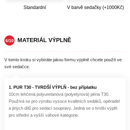
Standardní
V barvě sedačky (+1000Kč)
MATERIÁL VÝPLNĚ
6/10
V tomto kroku si vybíráte jakou formu výplně chcete použít ve
své sedačce.
1. PUR T30 - TVRDŠÍ VÝPLŇ - bez příplatku
10cm lehčená polyuretanová (polyetyrová) pěna T30.
Používá se pro výrobu vysoce kvalitních sedáků, opěradel
a jiných dílů pro sedací soupravy. Jedná se o tvrdší výplň
pro střední a vyšší váhové kategorie.