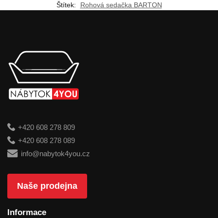
Štítek:
Rohová sedačka BARTON
+420 608 278 809
+420 608 278 089
info@nabytok4you.cz
Naše prodejna
Informace