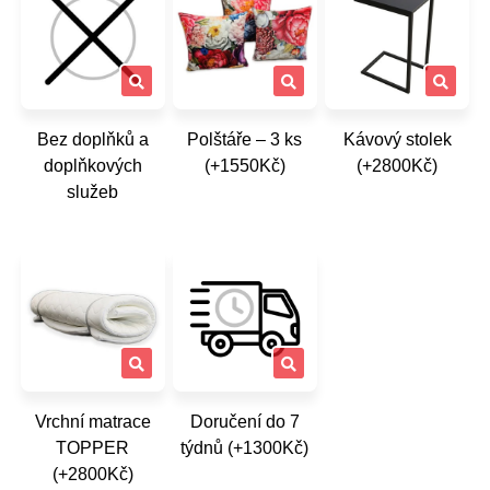
Bez doplňků a
Polštáře – 3 ks
Kávový stolek
doplňkových
(+1550Kč)
(+2800Kč)
služeb
Vrchní matrace
Doručení do 7
TOPPER
týdnů (+1300Kč)
(+2800Kč)