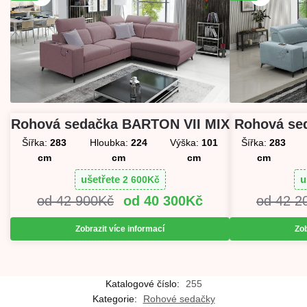
Rohová sedačka BARTON VII MIX
Rohová se
Šířka:
283
Hloubka:
224
Výška:
101
Šířka:
283
cm
cm
cm
cm
ušetřete
u
2 600
Kč
42 900
Kč
40 300
Kč
42 2
Zobrazit více informací
Zob
Katalogové číslo:
255
Kategorie:
Rohové sedačky