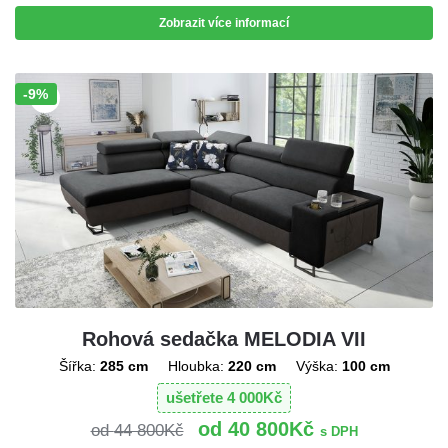
Zobrazit více informací
-9%
Sleva!
Rohová sedačka MELODIA VII
Šířka:
285 cm
Hloubka:
220 cm
Výška:
100 cm
ušetřete
4 000
Kč
40 800
Kč
44 800
Kč
s DPH