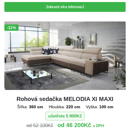
Zobrazit více informací
-11%
Sleva!
Rohová sedačka MELODIA XI MAXI
Šířka:
360 cm
Hloubka:
220 cm
Výška:
100 cm
ušetřete
5 900
Kč
46 200
Kč
52 100
Kč
s DPH