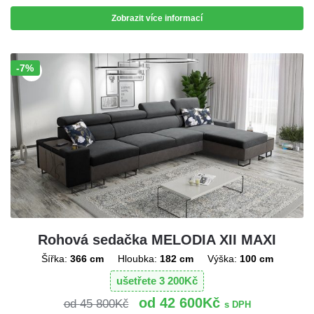
Zobrazit více informací
-7%
Sleva!
Rohová sedačka MELODIA XII MAXI
Šířka:
366 cm
Hloubka:
182 cm
Výška:
100 cm
ušetřete
3 200
Kč
42 600
Kč
45 800
Kč
s DPH