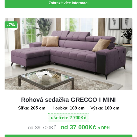
Zobrazit více informací
-7%
Sleva!
Rohová sedačka GRECCO I MINI
Šířka:
265 cm
Hloubka:
169 cm
Výška:
100 cm
ušetřete
2 700
Kč
37 000
Kč
39 700
Kč
s DPH