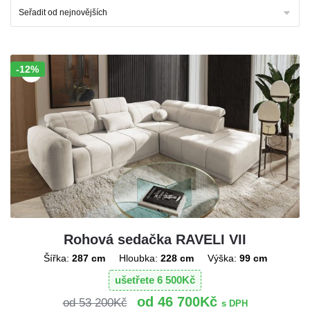
-12%
Sleva!
Rohová sedačka RAVELI VII
Šířka:
287 cm
Hloubka:
228 cm
Výška:
99 cm
ušetřete
6 500
Kč
46 700
Kč
53 200
Kč
s DPH