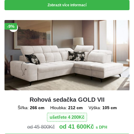
Zobrazit více informací
-9%
Sleva!
Rohová sedačka GOLD VII
Šířka:
266 cm
Hloubka:
212 cm
Výška:
105 cm
ušetřete
4 200
Kč
41 600
Kč
45 800
Kč
s DPH