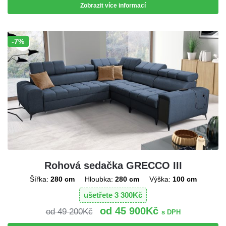
Zobrazit více informací
-7%
Sleva!
Rohová sedačka GRECCO III
Šířka:
280 cm
Hloubka:
280 cm
Výška:
100 cm
ušetřete
3 300
Kč
45 900
Kč
49 200
Kč
s DPH