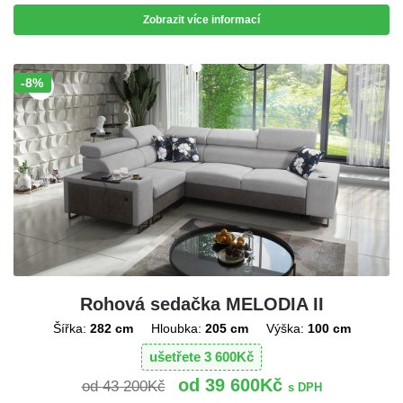
Zobrazit více informací
-8%
Sleva!
Rohová sedačka MELODIA II
Šířka:
282 cm
Hloubka:
205 cm
Výška:
100 cm
ušetřete
3 600
Kč
39 600
Kč
43 200
Kč
s DPH