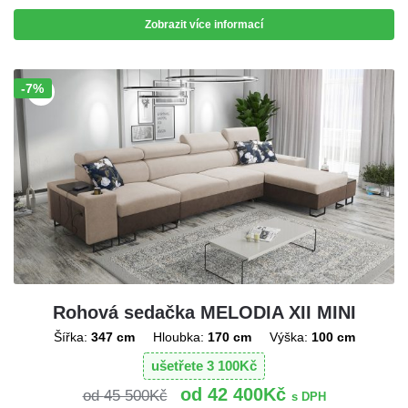
Zobrazit více informací
-7%
Sleva!
Rohová sedačka MELODIA XII MINI
Šířka:
347 cm
Hloubka:
170 cm
Výška:
100 cm
ušetřete
3 100
Kč
42 400
Kč
45 500
Kč
s DPH