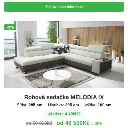
Zobrazit více informací
-9%
Sleva!
Rohová sedačka MELODIA IX
Šířka:
285 cm
Hloubka:
295 cm
Výška:
100 cm
ušetřete
4 400
Kč
46 500
Kč
50 900
Kč
s DPH