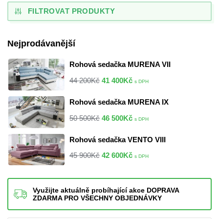
FILTROVAT PRODUKTY
Nejprodávanější
Rohová sedačka MURENA VII
44 200
Kč
41 400
Kč
s DPH
Rohová sedačka MURENA IX
50 500
Kč
46 500
Kč
s DPH
Rohová sedačka VENTO VIII
45 900
Kč
42 600
Kč
s DPH