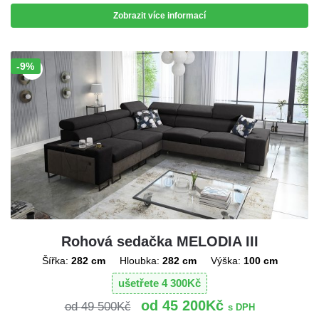
Zobrazit více informací
-9%
Sleva!
Rohová sedačka MELODIA III
Šířka:
282 cm
Hloubka:
282 cm
Výška:
100 cm
ušetřete
4 300
Kč
45 200
Kč
49 500
Kč
s DPH