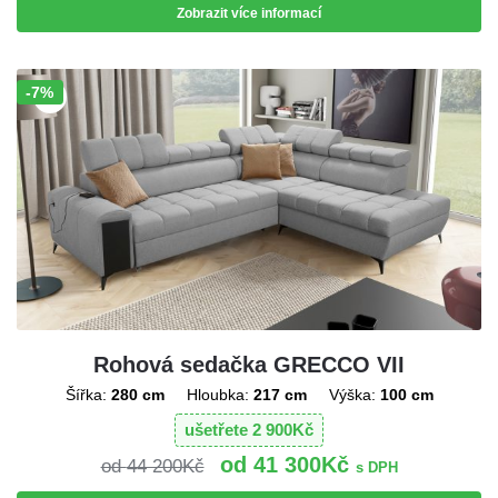
Zobrazit více informací
-7%
Sleva!
Rohová sedačka GRECCO VII
Šířka:
280 cm
Hloubka:
217 cm
Výška:
100 cm
ušetřete
2 900
Kč
41 300
Kč
44 200
Kč
s DPH