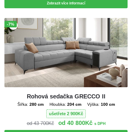
Zobrazit více informací
-7%
Sleva!
Rohová sedačka GRECCO II
Šířka:
280 cm
Hloubka:
204 cm
Výška:
100 cm
ušetřete
2 900
Kč
40 800
Kč
43 700
Kč
s DPH