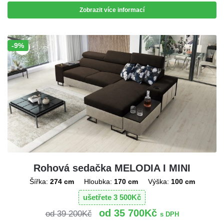
Zobrazit více informací
-9%
Sleva!
Rohová sedačka MELODIA I MINI
Šířka:
274 cm
Hloubka:
170 cm
Výška:
100 cm
ušetřete
3 500
Kč
35 700
Kč
39 200
Kč
s DPH