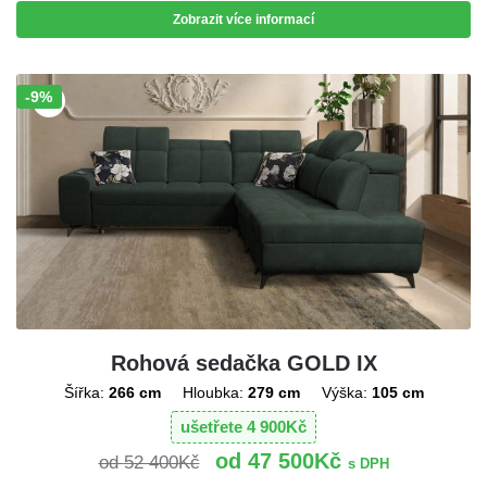
Zobrazit více informací
-9%
Sleva!
Rohová sedačka GOLD IX
Šířka:
266 cm
Hloubka:
279 cm
Výška:
105 cm
ušetřete
4 900
Kč
47 500
Kč
52 400
Kč
s DPH