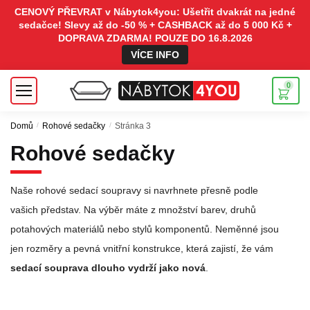
CENOVÝ PŘEVRAT v Nábytok4you: Ušetřit dvakrát na jedné
sedačce! Slevy až do -50 % + CASHBACK až do 5 000 Kč +
DOPRAVA ZDARMA! POUZE DO 16.8.2026
VÍCE INFO
0
Domů
/
Rohové sedačky
/
Stránka 3
Rohové sedačky
Naše rohové sedací soupravy si navrhnete přesně podle
vašich představ. Na výběr máte z množství barev, druhů
potahových materiálů nebo stylů komponentů. Neměnné jsou
jen rozměry a pevná vnitřní konstrukce, která zajistí, že vám
sedací souprava dlouho vydrží jako nová
.