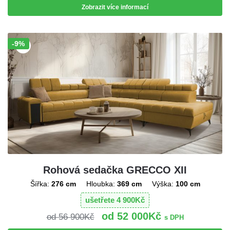
Zobrazit více informací
-9%
Sleva!
Rohová sedačka GRECCO XII
Šířka:
276 cm
Hloubka:
369 cm
Výška:
100 cm
ušetřete
4 900
Kč
52 000
Kč
56 900
Kč
s DPH