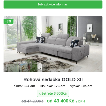
Zobrazit více informací
-8%
Sleva!
Rohová sedačka GOLD XII
Šířka:
324 cm
Hloubka:
173 cm
Výška:
105 cm
ušetřete
3 800
Kč
43 400
Kč
47 200
Kč
s DPH