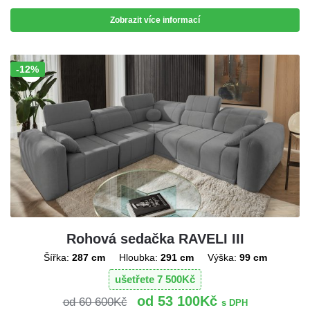
Zobrazit více informací
-12%
Sleva!
Rohová sedačka RAVELI III
Šířka:
287 cm
Hloubka:
291 cm
Výška:
99 cm
ušetřete
7 500
Kč
53 100
Kč
60 600
Kč
s DPH