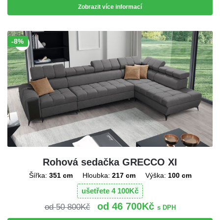
Zobrazit více informací
-8%
Sleva!
Rohová sedačka GRECCO XI
Šířka:
351 cm
Hloubka:
217 cm
Výška:
100 cm
ušetřete
4 100
Kč
46 700
Kč
50 800
Kč
s DPH