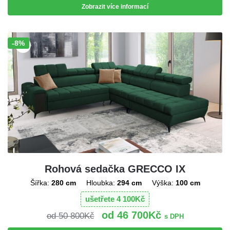
Zobrazit více informací
-8%
Sleva!
Rohová sedačka GRECCO IX
Šířka:
280 cm
Hloubka:
294 cm
Výška:
100 cm
ušetřete
4 100
Kč
46 700
Kč
50 800
Kč
s DPH