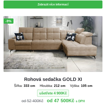
Zobrazit více informací
-9%
Sleva!
Rohová sedačka GOLD XI
Šířka:
333 cm
Hloubka:
212 cm
Výška:
105 cm
ušetřete
4 900
Kč
47 500
Kč
52 400
Kč
s DPH