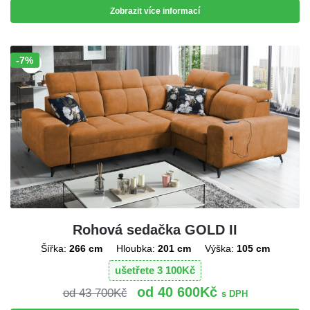
Zobrazit více informací
-7%
Sleva!
Rohová sedačka GOLD II
Šířka:
266 cm
Hloubka:
201 cm
Výška:
105 cm
ušetřete
3 100
Kč
40 600
Kč
43 700
Kč
s DPH