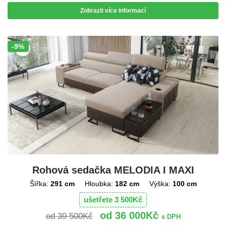
Zobrazit více informací
-9%
Sleva!
Rohová sedačka MELODIA I MAXI
Šířka:
291 cm
Hloubka:
182 cm
Výška:
100 cm
ušetřete
3 500
Kč
36 000
Kč
39 500
Kč
s DPH