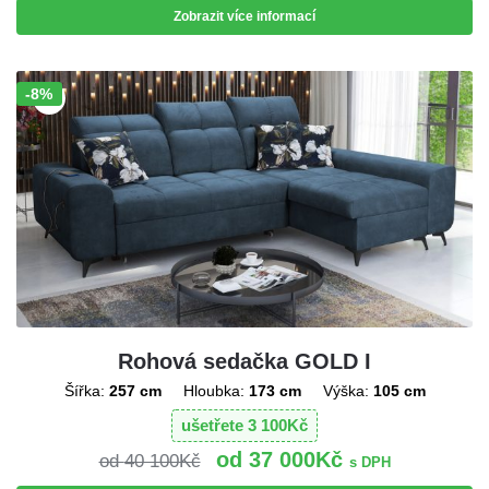
Zobrazit více informací
-8%
Sleva!
Rohová sedačka GOLD I
Šířka:
257 cm
Hloubka:
173 cm
Výška:
105 cm
ušetřete
3 100
Kč
37 000
Kč
40 100
Kč
s DPH