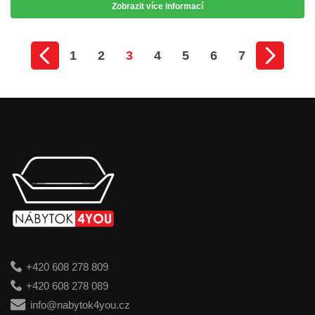
Zobrazit více informací
1
2
3
4
5
6
7
+420 608 278 809
+420 608 278 089
info@nabytok4you.cz