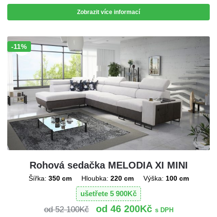
Zobrazit více informací
-11%
Sleva!
Rohová sedačka MELODIA XI MINI
Šířka:
350 cm
Hloubka:
220 cm
Výška:
100 cm
ušetřete
5 900
Kč
46 200
Kč
52 100
Kč
s DPH