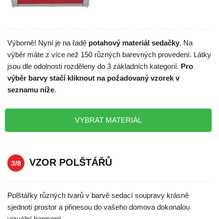
Výborně! Nyní je na řadě
potahový materiál sedačky
. Na
výběr máte z více než 150 různých barevných provedení. Látky
jsou dle odolnosti rozděleny do 3 základních kategorií.
Pro
výběr barvy stačí kliknout na požadovaný vzorek v
seznamu níže
.
VYBRAT MATERIÁL
VZOR POLŠTÁŘŮ
3/8
Polštářky různých tvarů v barvě sedací soupravy krásně
sjednotí prostor a přinesou do vašeho domova dokonalou
vizuální harmonii.