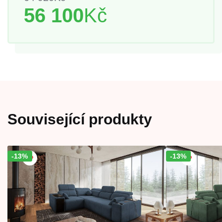
56 100
Kč
Související produkty
-13%
Sleva!
-13%
Sleva!