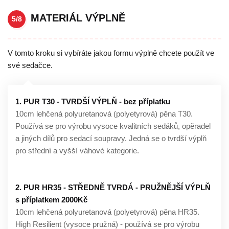
MATERIÁL VÝPLNĚ
5/8
V tomto kroku si vybíráte jakou formu výplně chcete použít ve
své sedačce.
1. PUR T30 - TVRDŠÍ VÝPLŇ - bez příplatku
10cm lehčená polyuretanová (polyetyrová) pěna T30.
Používá se pro výrobu vysoce kvalitních sedáků, opěradel
a jiných dílů pro sedací soupravy. Jedná se o tvrdší výplň
pro střední a vyšší váhové kategorie.
2. PUR HR35 - STŘEDNĚ TVRDÁ - PRUŽNĚJŠÍ VÝPLŇ
s příplatkem 2000Kč
10cm lehčená polyuretanová (polyetyrová) pěna HR35.
High Resilient (vysoce pružná) - používá se pro výrobu