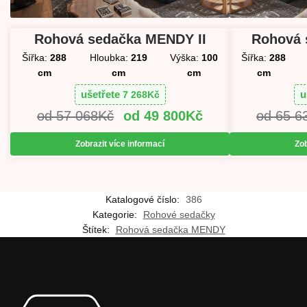
Rohová sedačka MENDY II
Rohová 
Šířka:
288
Hloubka:
219
Výška:
100
Šířka:
288
cm
cm
cm
cm
ušetřete
u
7 268
Kč
57 068
Kč
49 800
Kč
65 6
Zobrazit více informací
Zob
Katalogové číslo:
386
Kategorie:
Rohové sedačky
Štítek:
Rohová sedačka MENDY