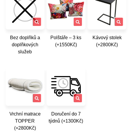
Bez doplňků a
Polštáře – 3 ks
Kávový stolek
doplňkových
(+1550Kč)
(+2800Kč)
služeb
Vrchní matrace
Doručení do 7
TOPPER
týdnů (+1300Kč)
(+2800Kč)