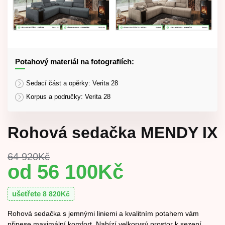
Potahový materiál na fotografiích:
Sedací část a opěrky: Verita 28
Korpus a područky: Verita 28
Rohová sedačka MENDY IX
64 920
Kč
56 100
Kč
ušetřete
8 820
Kč
Rohová sedačka s jemnými liniemi a kvalitním potahem vám
přinese maximální komfort. Nabízí velkorysý prostor k sezení.