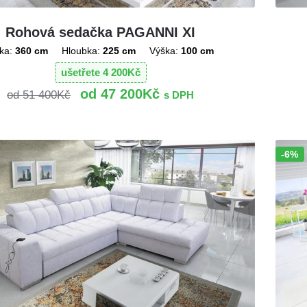
Rohová sedačka PAGANNI XI
ka:
360 cm
Hloubka:
225 cm
Výška:
100 cm
ušetřete
4 200
Kč
47 200
Kč
51 400
Kč
s DPH
-6%
Sleva