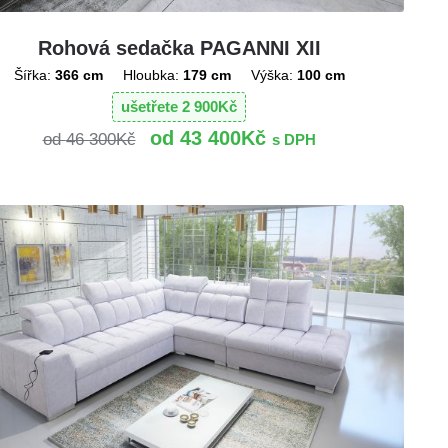
Rohová sedačka PAGANNI XII
Šířka:
366 cm
Hloubka:
179 cm
Výška:
100 cm
ušetřete
2 900
Kč
43 400
Kč
46 300
Kč
s DPH
!