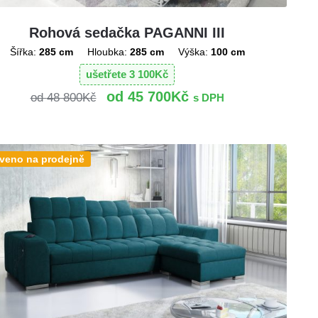
Rohová sedačka PAGANNI III
Šířka:
285 cm
Hloubka:
285 cm
Výška:
100 cm
ušetřete
3 100
Kč
45 700
Kč
48 800
Kč
s DPH
veno na prodejně
!