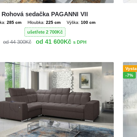
Rohová sedačka PAGANNI VII
ka:
285 cm
Hloubka:
225 cm
Výška:
100 cm
ušetřete
2 700
Kč
41 600
Kč
44 300
Kč
s DPH
Vysta
Sleva
-7%