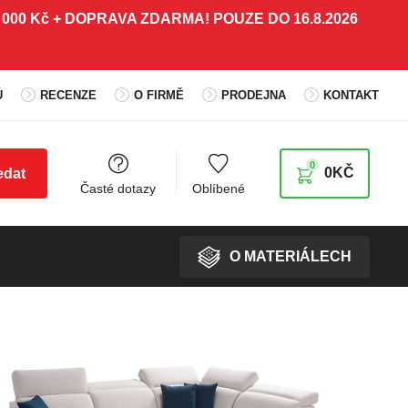
 5 000 Kč + DOPRAVA ZDARMA! POUZE DO 16.8.2026
Ů
RECENZE
O FIRMĚ
PRODEJNA
KONTAKT
0
0
KČ
edat
Časté dotazy
Oblíbené
O MATERIÁLECH