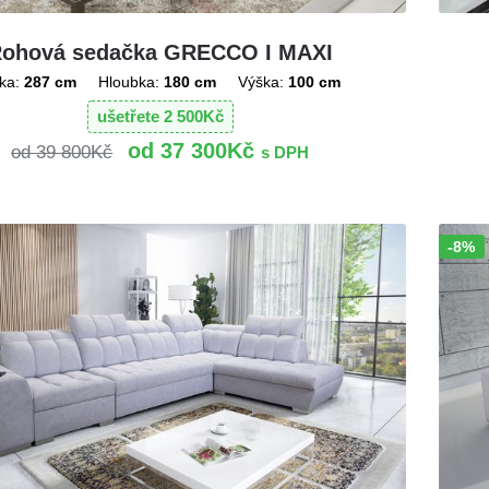
ohová sedačka GRECCO I MAXI
ka:
287 cm
Hloubka:
180 cm
Výška:
100 cm
ušetřete
2 500
Kč
37 300
Kč
39 800
Kč
s DPH
-8%
Sleva