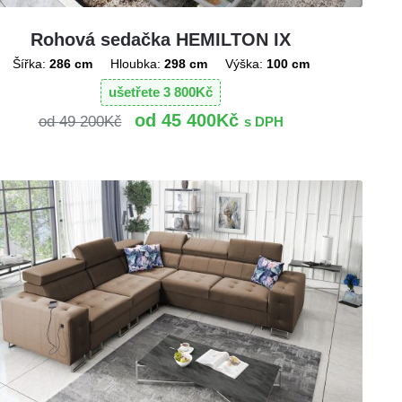
Rohová sedačka HEMILTON IX
Šířka:
286 cm
Hloubka:
298 cm
Výška:
100 cm
ušetřete
3 800
Kč
45 400
Kč
49 200
Kč
s DPH
!