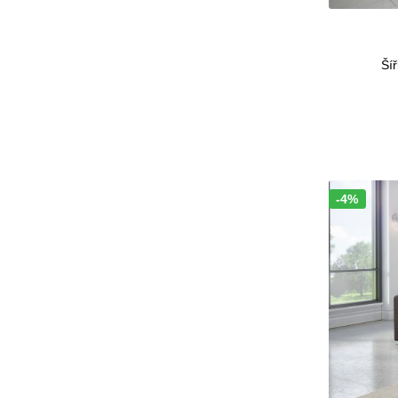
Šíř
-4%
Sleva!