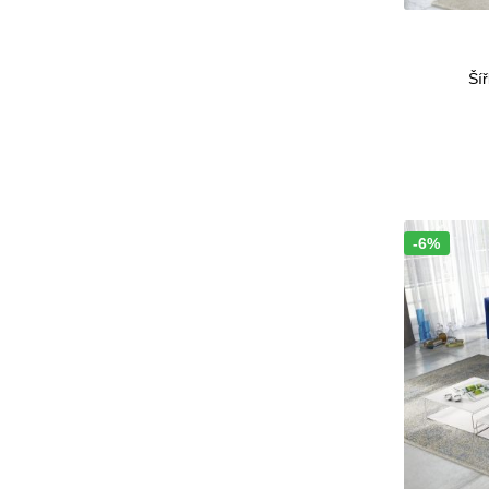
Šíř
-6%
Sleva!