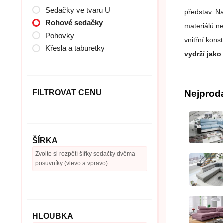
Sedačky ve tvaru U
představ. N
Rohové sedačky
materiálů n
Pohovky
vnitřní kons
Křesla a taburetky
vydrží jako
FILTROVAT CENU
Nejprod
ŠÍRKA
Zvolte si rozpětí šířky sedačky dvěma
posuvníky (vlevo a vpravo)
HLOUBKA