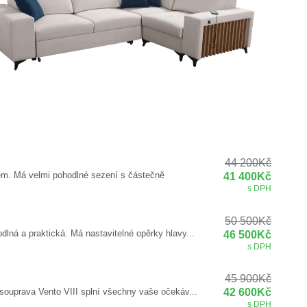
44 200
Kč
em. Má velmi pohodlné sezení s částečně
41 400
Kč
s DPH
50 500
Kč
lná a praktická. Má nastavitelné opěrky hlavy...
46 500
Kč
s DPH
45 900
Kč
souprava Vento VIII splní všechny vaše očekáv...
42 600
Kč
s DPH