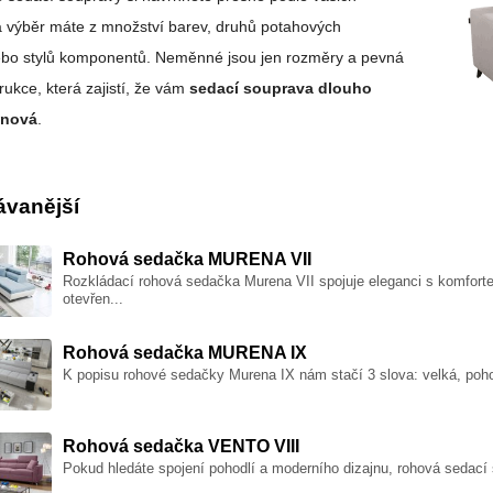
a výběr máte z množství barev, druhů potahových
ebo stylů komponentů. Neměnné jsou jen rozměry a pevná
trukce, která zajistí, že vám
sedací souprava dlouho
 nová
.
ávanější
Rohová sedačka MURENA VII
Rozkládací rohová sedačka Murena VII spojuje eleganci s komfort
otevřen...
Rohová sedačka MURENA IX
K popisu rohové sedačky Murena IX nám stačí 3 slova: velká, pohod
Rohová sedačka VENTO VIII
Pokud hledáte spojení pohodlí a moderního dizajnu, rohová sedací 