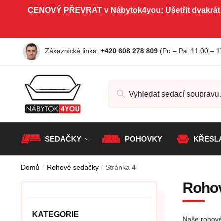
CENOVÝ PŘEVRAT v Nábytok4you: Ušetřit dvakrát
Zákaznická linka:
+420 608 278 809
(Po – Pa
: 11:00 – 1
SEDAČKY
POHOVKY
KŘESL
Domů
/
Rohové sedačky
/
Stránka 4
Roho
KATEGORIE
Naše rohové