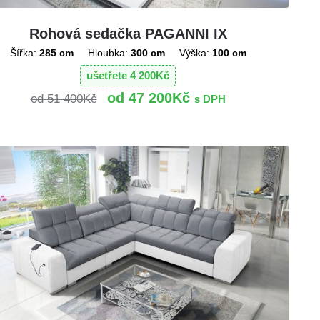
Rohová sedačka PAGANNI IX
Šířka:
285 cm
Hloubka:
300 cm
Výška:
100 cm
ušetřete
4 200
Kč
47 200
Kč
51 400
Kč
s DPH
!