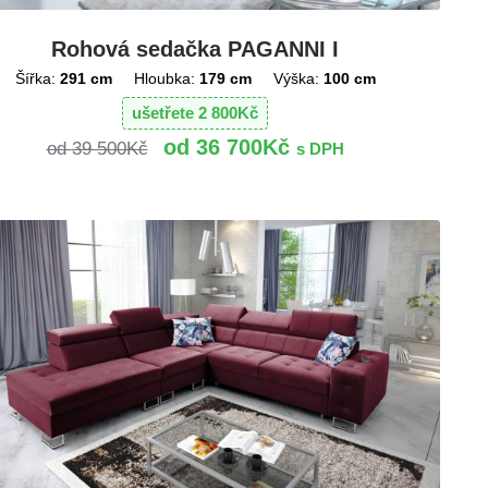
Rohová sedačka PAGANNI I
Šířka:
291 cm
Hloubka:
179 cm
Výška:
100 cm
ušetřete
2 800
Kč
36 700
Kč
39 500
Kč
s DPH
!