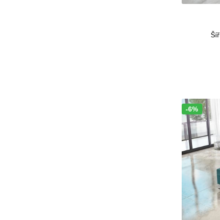
Šíř
-6%
Sleva!