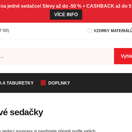
 na jedné sedačce! Slevy až do -50 % + CASHBACK až do
VÍCE INFO
7:00)
VZORKY MATERIÁL
Vyhl
A A TABURETKY
DOPLNKY
vé sedačky
 sedací soupravy si navrhnete přesně podle vašich