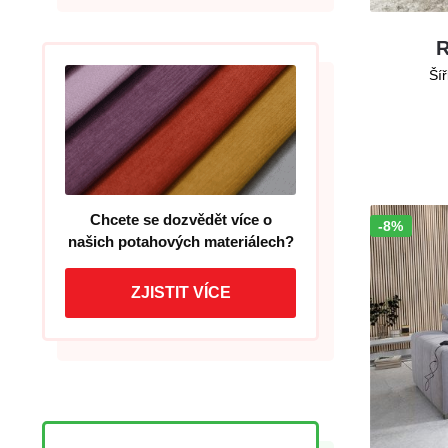
R
Šíř
Chcete se dozvědět více o
-8%
Sleva!
našich potahových materiálech?
ZJISTIT VÍCE