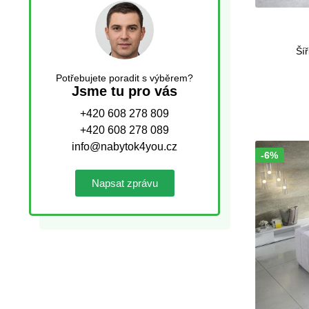
Šíř
Potřebujete poradit s výběrem?
Jsme tu pro vás
+420 608 278 809
+420 608 278 089
info@nabytok4you.cz
-6%
Sleva!
Napsat zprávu