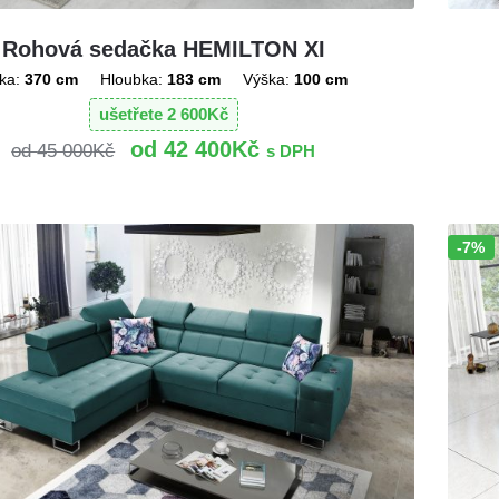
Rohová sedačka HEMILTON XI
ka:
370 cm
Hloubka:
183 cm
Výška:
100 cm
ušetřete
2 600
Kč
42 400
Kč
45 000
Kč
s DPH
-7%
Sleva