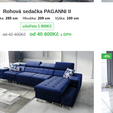
Rohová sedačka PAGANNI II
ka:
285 cm
Hloubka:
209 cm
Výška:
100 cm
ušetřete
1 800
Kč
40 600
Kč
42 400
Kč
s DPH
-8%
Sleva