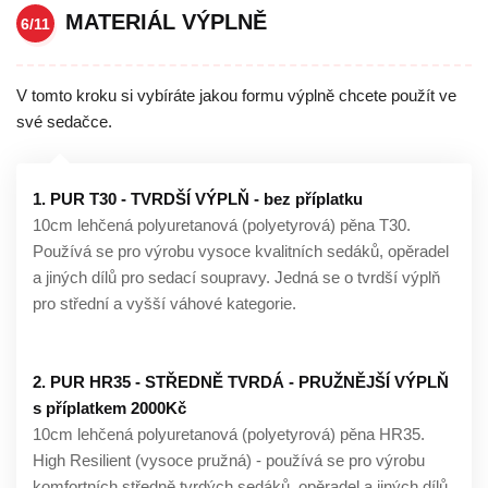
MATERIÁL VÝPLNĚ
6/11
V tomto kroku si vybíráte jakou formu výplně chcete použít ve
své sedačce.
1. PUR T30 - TVRDŠÍ VÝPLŇ - bez příplatku
10cm lehčená polyuretanová (polyetyrová) pěna T30.
Používá se pro výrobu vysoce kvalitních sedáků, opěradel
a jiných dílů pro sedací soupravy. Jedná se o tvrdší výplň
pro střední a vyšší váhové kategorie.
2. PUR HR35 - STŘEDNĚ TVRDÁ - PRUŽNĚJŠÍ VÝPLŇ
s příplatkem 2000Kč
10cm lehčená polyuretanová (polyetyrová) pěna HR35.
High Resilient (vysoce pružná) - používá se pro výrobu
komfortních středně tvrdých sedáků, opěradel a jiných dílů