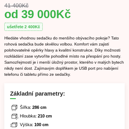
41 400
Kč
39 000
Kč
ušetřete
2 400
Kč
Hledáte vhodnou sedačku do menšího obývacího pokoje? Tato
rohová sedačka bude skvělou volbou. Komfort vám zajistí
polohovatelné opěrky hlavy a kvalitní konstrukce. Díky možnosti
rozkládání zase vytvoříte pohodlné místo na přespání pro hosty.
Samozřejmostí je i menší úložný prostor, kterého v malých bytech
nikdy není dost. Zajímavým doplňkem je USB port pro nabíjení
telefonu či tabletu přímo ze sedačky.
Základní parametry:
Šířka:
286 cm
Hloubka:
210 cm
Výška:
100 cm