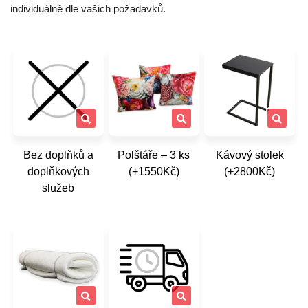
individuálně dle vašich požadavků.
Bez doplňků a
Polštáře – 3 ks
Kávový stolek
doplňkových
(+1550Kč)
(+2800Kč)
služeb