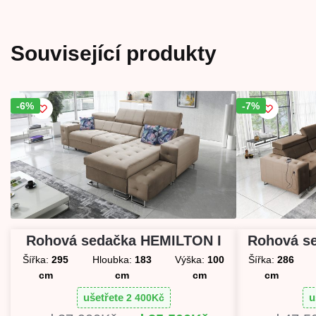
Související produkty
-6%
Sleva!
-7%
Sleva!
Rohová sedačka HEMILTON I
Rohová se
Šířka:
295
Hloubka:
183
Výška:
100
Šířka:
286
cm
cm
cm
cm
ušetřete
u
2 400
Kč