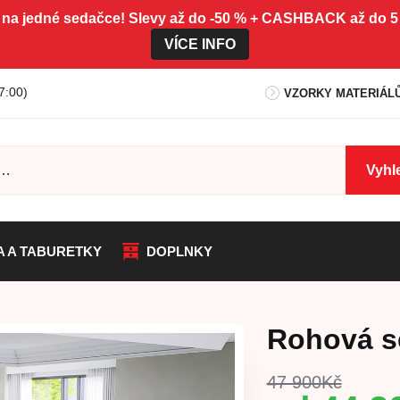
 na jedné sedačce! Slevy až do -50 % + CASHBACK až do
VÍCE INFO
7:00)
VZORKY MATERIÁL
Vyhl
A A TABURETKY
DOPLNKY
Rohová s
47 900
Kč