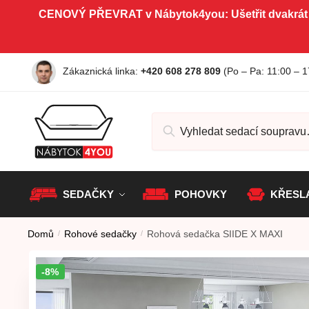
Skip to navigation
Skip to content
CENOVÝ PŘEVRAT v Nábytok4you: Ušetřit dvakrát
Zákaznická linka:
+420 608 278 809
(Po – Pa
: 11:00 – 1
Hledat:
SEDAČKY
POHOVKY
KŘESL
Domů
/
Rohové sedačky
/
Rohová sedačka SIIDE X MAXI
-8%