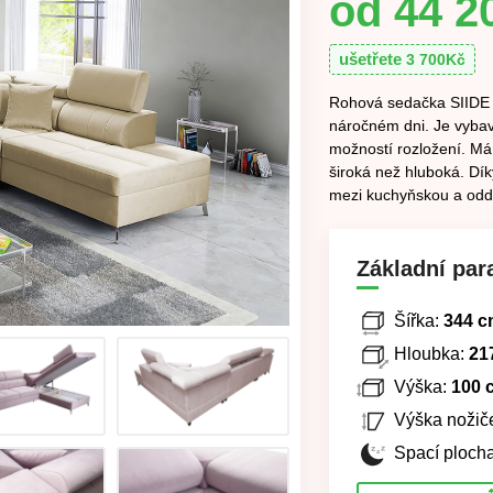
44 2
ušetřete
3 700
Kč
Rohová sedačka SIIDE 
náročném dni. Je vybav
možností rozložení. Má
široká než hluboká. Díky
mezi kuchyňskou a odde
Základní par
Šířka:
344 c
Hloubka:
21
Výška:
100 
Výška nožič
Spací plocha