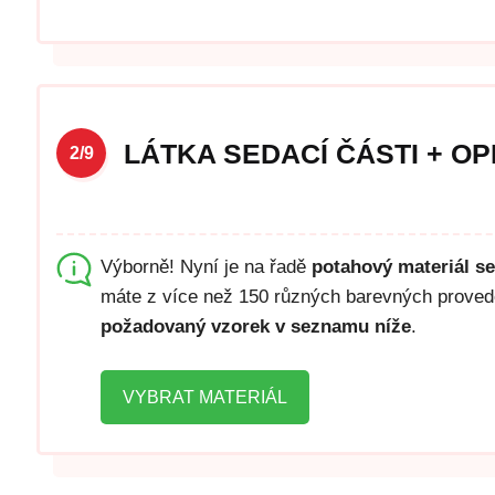
LÁTKA SEDACÍ ČÁSTI + O
2/9
Výborně! Nyní je na řadě
potahový materiál s
máte z více než 150 různých barevných proveden
požadovaný vzorek v seznamu níže
.
VYBRAT MATERIÁL