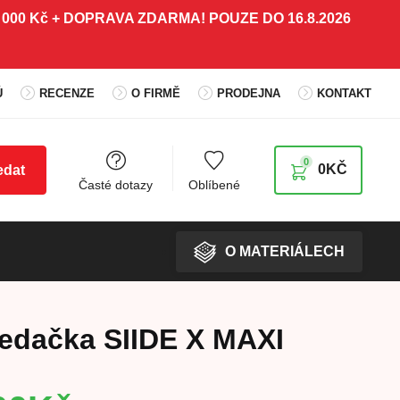
 5 000 Kč + DOPRAVA ZDARMA! POUZE DO 16.8.2026
Ů
RECENZE
O FIRMĚ
PRODEJNA
KONTAKT
0
0
KČ
edat
Časté dotazy
Oblíbené
O MATERIÁLECH
edačka SIIDE X MAXI