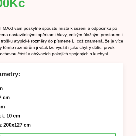
00
Kč
I MAXI vám poskytne spoustu místa k sezení a odpočinku po
ena nastavitelnými opěrkami hlavy, velkým úložným prostorem i
 trošku atypické rozměry do písmene L, což znamená, že je více
 těmto rozměrům ji však lze využít i jako chytrý dělící prvek
chovou částí v obývacích pokojích spojených s kuchyní.
ametry:
m
7 cm
cm
ek:
10 cm
:
200x127 cm