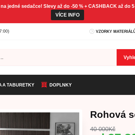
 na jedné sedačce! Slevy až do -50 % + CASHBACK až do
VÍCE INFO
7:00)
VZORKY MATERIÁL
Vyhl
A A TABURETKY
DOPLNKY
Rohová se
40 000
Kč