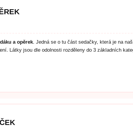
PĚREK
edáku a opěrek
. Jedná se o tu část sedačky, která je na na
í. Látky jsou dle odolnosti rozděleny do 3 základních kate
UČEK