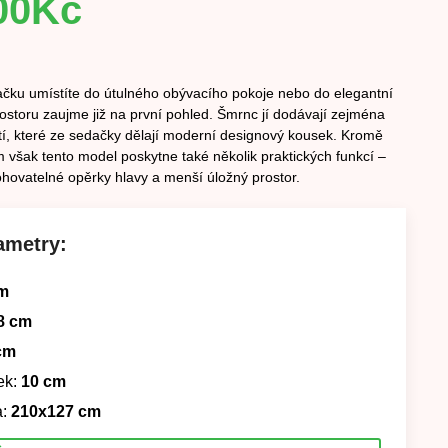
00
Kč
ačku umístíte do útulného obývacího pokoje nebo do elegantní
ostoru zaujme již na první pohled. Šmrnc jí dodávají zejména
šití, které ze sedačky dělají moderní designový kousek. Kromě
však tento model poskytne také několik praktických funkcí –
ohovatelné opěrky hlavy a menší úložný prostor.
ametry:
m
8 cm
cm
ek:
10 cm
:
210x127 cm