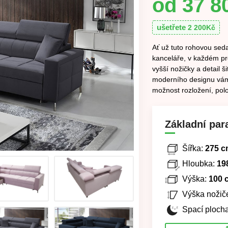
37 8
ušetřete
2 200
Kč
Ať už tuto rohovou sed
kanceláře, v každém pr
vyšší nožičky a detail 
moderního designu vám 
možnost rozložení, pol
Základní par
Šířka:
275 c
Hloubka:
19
Výška:
100 
Výška nožič
Spací plocha