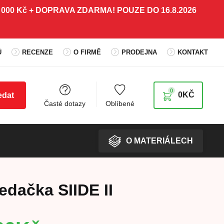
 5 000 Kč + DOPRAVA ZDARMA! POUZE DO 16.8.2026
Ů
RECENZE
O FIRMĚ
PRODEJNA
KONTAKT
0
0
KČ
edat
Časté dotazy
Oblíbené
O MATERIÁLECH
dačka SIIDE II