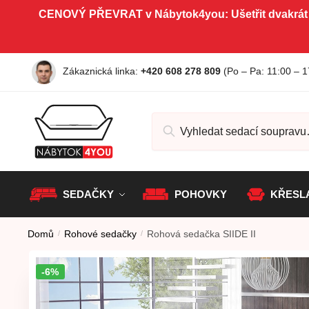
Skip to navigation
Skip to content
CENOVÝ PŘEVRAT v Nábytok4you: Ušetřit dvakrát
Zákaznická linka:
+420 608 278 809
(Po – Pa
: 11:00 – 1
Hledat:
SEDAČKY
POHOVKY
KŘESL
Domů
/
Rohové sedačky
/
Rohová sedačka SIIDE II
-6%