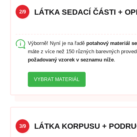
LÁTKA SEDACÍ ČÁSTI + O
2/9
Výborně! Nyní je na řadě
potahový materiál s
máte z více než 150 různých barevných proveden
požadovaný vzorek v seznamu níže
.
VYBRAT MATERIÁL
LÁTKA KORPUSU + PODR
3/9