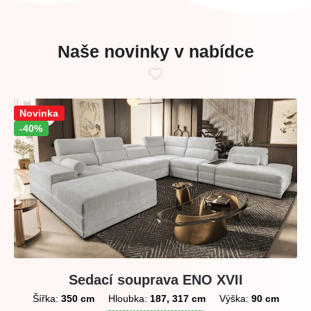
Naše novinky v nabídce
Sleva!
Novinka
-40%
Sedací souprava ENO XVII
Šířka:
350 cm
Hloubka:
187, 317 cm
Výška:
90 cm