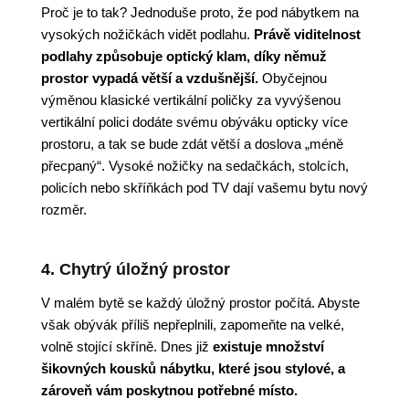
Proč je to tak? Jednoduše proto, že pod nábytkem na
vysokých nožičkách vidět podlahu.
Právě viditelnost
podlahy způsobuje optický klam, díky němuž
prostor vypadá větší a vzdušnější.
Obyčejnou
výměnou klasické vertikální poličky za vyvýšenou
vertikální polici dodáte svému obýváku opticky více
prostoru, a tak se bude zdát větší a doslova „méně
přecpaný“. Vysoké nožičky na sedačkách, stolcích,
policích nebo skříňkách pod TV dají vašemu bytu nový
rozměr.
4. Chytrý úložný prostor
V malém bytě se každý úložný prostor počítá. Abyste
však obývák příliš nepřeplnili, zapomeňte na velké,
volně stojící skříně. Dnes již
existuje množství
šikovných kousků nábytku, které jsou stylové, a
zároveň vám poskytnou potřebné místo.