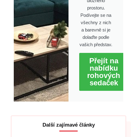
úložného
prostoru.
Podívejte se na
všechny z nich
a barevně si je
dolaďte podle
vašich představ.
Přejít na
nabídku
rohových
sedaček
Další zajímavé články