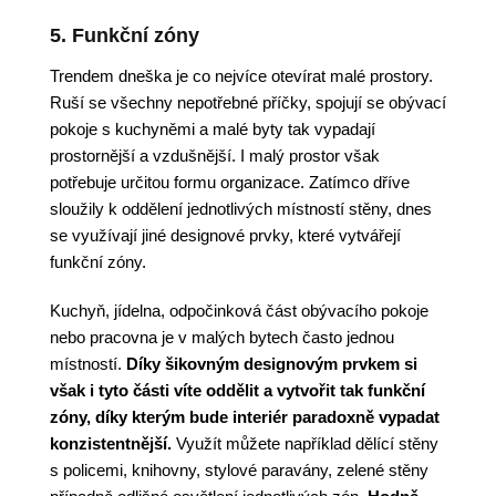
5. Funkční zóny
Trendem dneška je co nejvíce otevírat malé prostory.
Ruší se všechny nepotřebné příčky, spojují se obývací
pokoje s kuchyněmi a malé byty tak vypadají
prostornější a vzdušnější. I malý prostor však
potřebuje určitou formu organizace. Zatímco dříve
sloužily k oddělení jednotlivých místností stěny, dnes
se využívají jiné designové prvky, které vytvářejí
funkční zóny.
Kuchyň, jídelna, odpočinková část obývacího pokoje
nebo pracovna je v malých bytech často jednou
místností.
Díky šikovným designovým prvkem si
však i tyto části víte oddělit a vytvořit tak funkční
zóny, díky kterým bude interiér paradoxně vypadat
konzistentnější.
Využít můžete například dělící stěny
s policemi, knihovny, stylové paravány, zelené stěny