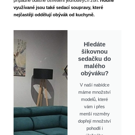
případně odlišné osvětlení jednotlivých zón.
Hodně
využívané jsou také sedací soupravy, které
nejčastěji oddělují obývák od kuchyně.
Hledáte
šikovnou
sedačku do
malého
obýváku?
V naší nabídce
máme množství
modelů, které
vám i přes
menší rozměry
dopřejí množství
pohodlí i