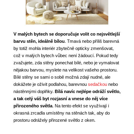
V malých bytech se doporučuje volit co nejsvětlejší
barvu stěn, ideálně bílou
. Tmavá nebo příliš barevná
by totiž mohla interiér zbytečně opticky zmenšovat,
což v malých bytech vůbec není žádoucí. Pokud tedy
zvažujete, zda stěny ponechat bílé, nebo je vymalovat
nějakou barvou, myslete na velikost vašeho prostoru.
Bílé stěny se sami o sobě možná zdají nudné, ale
dokážete je oživit podlahou, barevnou
sedačkou
nebo
nástěnnými doplňky.
Bílá navíc nejlépe odráží světlo,
a tak celý váš byt rozjasní a vnese do něj více
přirozeného světla
. Na tento efekt se využívají i
okrasná zrcadla umístěny na stěnách tak, aby do
prostoru odrážely přirozené světlo z oken.