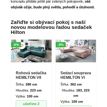
konceptu přidáte ještě pár zelených pokojovek,
váš
obývák ožije, bude plný světla, pohodlí a útulnosti.
Zařiďte si obývací pokoj s naší
novou modelovou řadou sedaček
Hilton
Sleva!
Sleva!
-6%
-9%
Rohová sedačka
Sedací souprava
HEMILTON VII
HEMILTON VI
Šířka:
286 cm
Šířka:
362 cm
Hloubka:
223 cm
Hloubka:
183, 223
cm
Výška:
100 cm
Výška:
100 cm
ušetřete
2