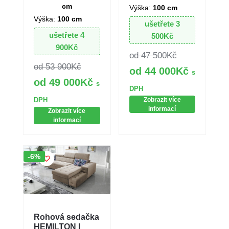
cm
Výška:
100 cm
Výška:
100 cm
ušetřete
3
ušetřete
4
500
Kč
900
Kč
47 500
Kč
53 900
Kč
44 000
Kč
s
49 000
Kč
s
DPH
DPH
Zobrazit více
informací
Zobrazit více
informací
Sleva!
-6%
Rohová sedačka
HEMILTON I