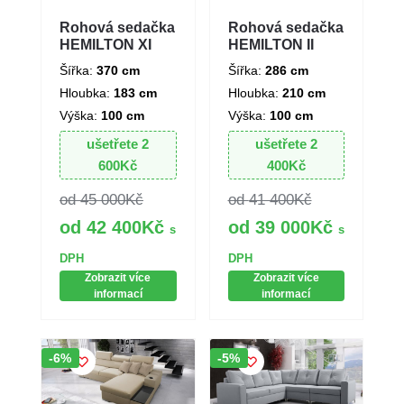
Rohová sedačka
Rohová sedačka
HEMILTON II
HEMILTON XI
Šířka:
286 cm
Šířka:
370 cm
Hloubka:
210 cm
Hloubka:
183 cm
Výška:
100 cm
Výška:
100 cm
ušetřete
2
ušetřete
2
400
Kč
600
Kč
41 400
Kč
45 000
Kč
39 000
Kč
42 400
Kč
s
s
DPH
DPH
Zobrazit více
Zobrazit více
informací
informací
Sleva!
Sleva!
-6%
-5%