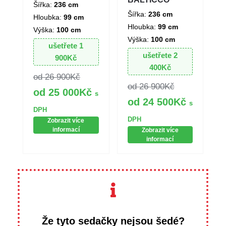
Šířka:
236 cm
Šířka:
236 cm
Hloubka:
99 cm
Hloubka:
99 cm
Výška:
100 cm
Výška:
100 cm
ušetřete
1
ušetřete
2
900
Kč
400
Kč
26 900
Kč
26 900
Kč
25 000
Kč
s
24 500
Kč
s
DPH
DPH
Zobrazit více
informací
Zobrazit více
informací
Že tyto sedačky nejsou šedé?