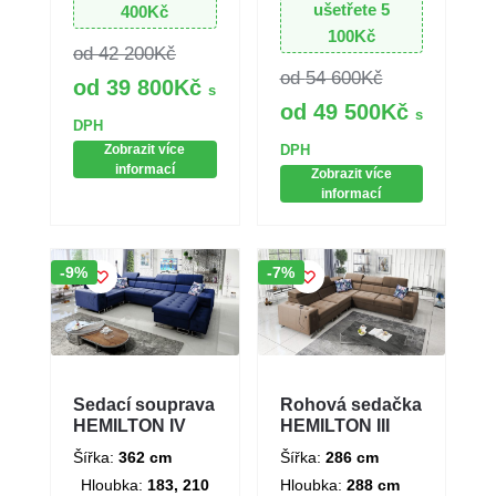
ušetřete
5
400
Kč
100
Kč
42 200
Kč
54 600
Kč
39 800
Kč
s
49 500
Kč
s
DPH
Zobrazit více
DPH
informací
Zobrazit více
informací
Sleva!
Sleva!
-9%
-7%
Sedací souprava
Rohová sedačka
HEMILTON IV
HEMILTON III
Šířka:
362 cm
Šířka:
286 cm
Hloubka:
183, 210
Hloubka:
288 cm