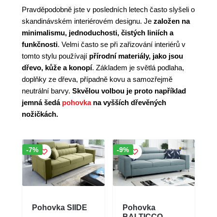
Pravděpodobně jste v posledních letech často slyšeli o
skandinávském interiérovém designu. Je
založen na
minimalismu, jednoduchosti, čistých liniích a
funkčnosti
. Velmi často se při zařizování interiérů v
tomto stylu používají
přírodní materiály, jako jsou
dřevo, kůže a konopí
. Základem je světlá podlaha,
doplňky ze dřeva, případně kovu a samozřejmě
neutrální barvy.
Skvělou volbou je proto například
jemná šedá
pohovka
na vyšších dřevěných
nožičkách.
Sleva!
Sleva!
-7%
-9%
Pohovka SIIDE
Pohovka
BALTICCO