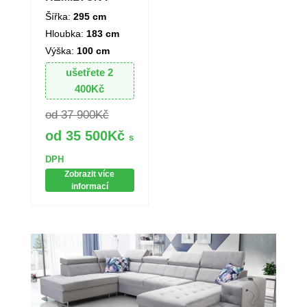
Šířka:
295 cm
Hloubka:
183 cm
Výška:
100 cm
ušetřete
2
400
Kč
37 900
Kč
35 500
Kč
s
DPH
Zobrazit více
informací