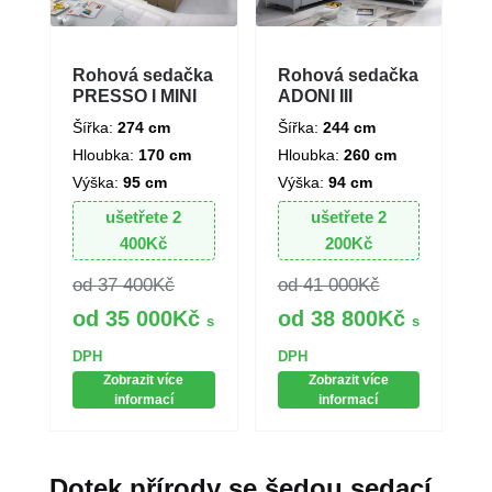
Rohová sedačka
Rohová sedačka
PRESSO I MINI
ADONI III
Šířka:
274 cm
Šířka:
244 cm
Hloubka:
170 cm
Hloubka:
260 cm
Výška:
95 cm
Výška:
94 cm
ušetřete
2
ušetřete
2
400
Kč
200
Kč
37 400
Kč
41 000
Kč
35 000
Kč
38 800
Kč
s
s
DPH
DPH
Zobrazit více
Zobrazit více
informací
informací
Dotek přírody se šedou sedací