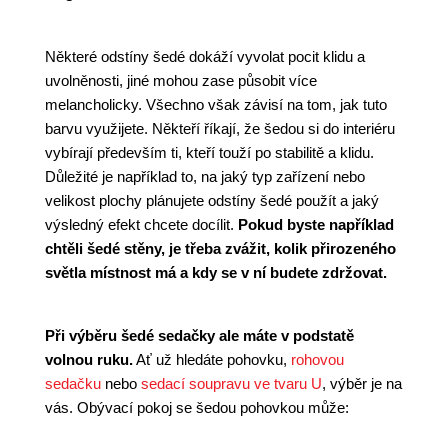
Některé odstíny šedé dokáží vyvolat pocit klidu a
uvolněnosti, jiné mohou zase působit více
melancholicky. Všechno však závisí na tom, jak tuto
barvu využijete. Někteří říkají, že šedou si do interiéru
vybírají především ti, kteří touží po stabilitě a klidu.
Důležité je například to, na jaký typ zařízení nebo
velikost plochy plánujete odstíny šedé použít a jaký
výsledný efekt chcete docílit.
Pokud byste například
chtěli šedé stěny, je třeba zvážit, kolik přirozeného
světla místnost má a kdy se v ní budete zdržovat.
Při výběru šedé sedačky ale máte v podstatě
volnou ruku.
Ať už hledáte pohovku,
rohovou
sedačku
nebo
sedací soupravu ve tvaru U
, výběr je na
vás. Obývací pokoj se šedou pohovkou může: