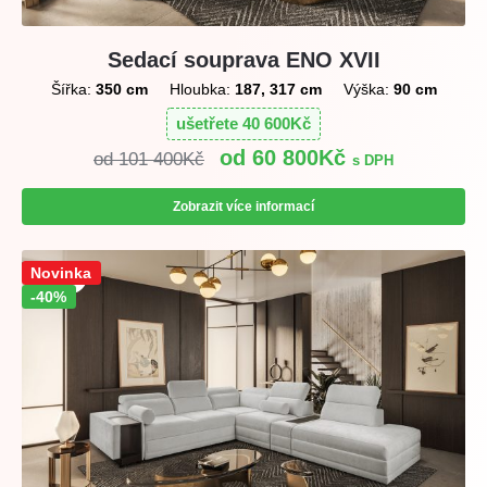
Sedací souprava ENO XVII
Šířka:
350 cm
Hloubka:
187, 317 cm
Výška:
90 cm
ušetřete
40 600
Kč
60 800
Kč
101 400
Kč
s DPH
Zobrazit více informací
Sleva!
Novinka
-40%