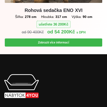
Rohová sedačka ENO XVI
Šířka:
278 cm
Hloubka:
317 cm
Výška:
90 cm
ušetřete
36 200
Kč
54 200
Kč
90 400
Kč
s DPH
Zobrazit více informací