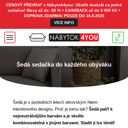
CENOVÝ PŘEVRAT v Nábytok4you: Ušetřit dvakrát na jedné
sedačce! Slevy až do -50 % + CASHBACK až do 5 000 Kč +
DOPRAVA ZDARMA! POUZE DO 16.8.2026
VÍCE INFO
0
Šedá sedačka do každého obýváku
Šedá je v posledních letech obrovským hitem
interiérového designu. Proč je tomu tak?
Šedá patří k
nejneutrálnějším barvám a je skvěle
kombinovatelná s jinými barvami.
Sladit ji lze téměř