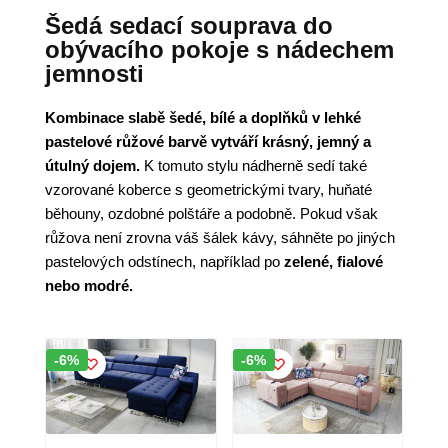
Šedá sedací souprava do
obývacího pokoje s nádechem
jemnosti
Kombinace slabě šedé, bílé a doplňků v lehké
pastelové růžové barvě vytváří krásný, jemný a
útulný dojem.
K tomuto stylu nádherně sedí také
vzorované koberce s geometrickými tvary, huňaté
běhouny, ozdobné polštáře a podobně. Pokud však
růžova není zrovna váš šálek kávy, sáhněte po jiných
pastelových odstínech, například po
zelené, fialové
nebo modré.
Sleva!
Sleva!
-6%
-6%