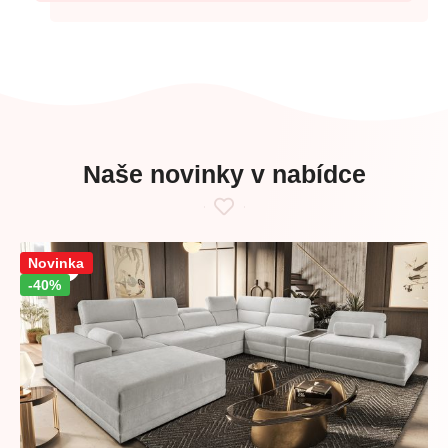
Naše novinky v nabídce
Sleva!
Novinka
-40%