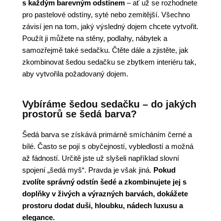
s každým barevným odstínem
– ať už se rozhodnete
pro pastelové odstíny, syté nebo zemitější. Všechno
závisí jen na tom, jaký výsledný dojem chcete vytvořit.
Použít ji můžete na stěny, podlahy, nábytek a
samozřejmě také sedačku. Čtěte dále a zjistěte, jak
zkombinovat šedou sedačku se zbytkem interiéru tak,
aby vytvořila požadovaný dojem.
Vybíráme šedou sedačku – do jakých
prostorů se šedá barva?
Šedá barva se získává primárně smícháním černé a
bílé. Často se pojí s obyčejností, vybledlostí a možná
až fádností. Určitě jste už slyšeli například slovní
spojení „šedá myš“. Pravda je však jiná.
Pokud
zvolíte správný odstín šedé a zkombinujete jej s
doplňky v živých a výrazných barvách, dokážete
prostoru dodat duši, hloubku, nádech luxusu a
elegance.