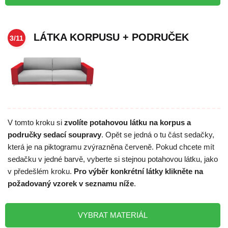
LÁTKA KORPUSU + PODRUČEK
3/11
V tomto kroku si
zvolíte potahovou látku na korpus a
područky sedací soupravy
. Opět se jedná o tu část sedačky,
která je na piktogramu zvýrazněna červeně. Pokud chcete mít
sedačku v jedné barvě, vyberte si stejnou potahovou látku, jako
v předešlém kroku.
Pro výběr konkrétní látky klikněte na
požadovaný vzorek v seznamu níže
.
VYBRAT MATERIÁL