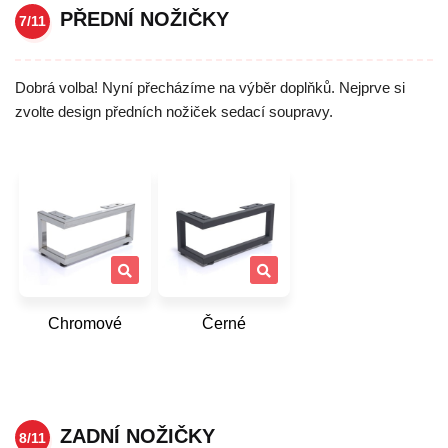
PŘEDNÍ NOŽIČKY
7/11
Dobrá volba! Nyní přecházíme na výběr doplňků. Nejprve si
zvolte design předních nožiček sedací soupravy.
Chromové
Černé
ZADNÍ NOŽIČKY
8/11