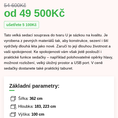
54 600
Kč
49 500
Kč
ušetřete
5 100
Kč
Tato velká sedací souprava do tvaru U je sázkou na kvalitu. Je
vyrobena z pevných materiálů tak, aby konstrukce, sezení i šití
vydržely dlouhá léta jako nové. Zaručí to její dlouhou životnost a
vaši spokojenost. Ke spokojenosti vám však jistě poslouží i
praktické funkce sedačky – například polohovatelné opěrky hlavy,
možnost rozložení, velký úložný prostor a USB port. V ceně
sedačky dostanete také praktický taburet.
Základní parametry:
Šířka:
362 cm
Hloubka:
183, 223 cm
Výška:
100 cm