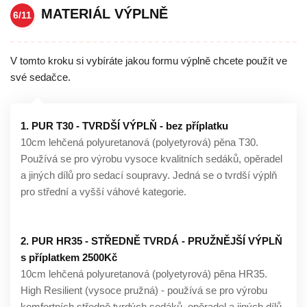
MATERIÁL VÝPLNĚ
6/11
V tomto kroku si vybíráte jakou formu výplně chcete použít ve
své sedačce.
1. PUR T30 - TVRDŠÍ VÝPLŇ - bez příplatku
10cm lehčená polyuretanová (polyetyrová) pěna T30.
Používá se pro výrobu vysoce kvalitních sedáků, opěradel
a jiných dílů pro sedací soupravy. Jedná se o tvrdší výplň
pro střední a vyšší váhové kategorie.
2. PUR HR35 - STŘEDNĚ TVRDÁ - PRUŽNĚJŠÍ VÝPLŇ
s příplatkem 2500Kč
10cm lehčená polyuretanová (polyetyrová) pěna HR35.
High Resilient (vysoce pružná) - používá se pro výrobu
komfortních středně tvrdých sedáků, opěradel a jiných dílů