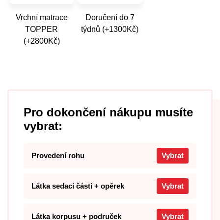
Vrchní matrace
Doručení do 7
TOPPER
týdnů (+1300Kč)
(+2800Kč)
Pro dokončení nákupu musíte
vybrat:
Provedení rohu
Vybrat
Látka sedací části + opěrek
Vybrat
Látka korpusu + područek
Vybrat