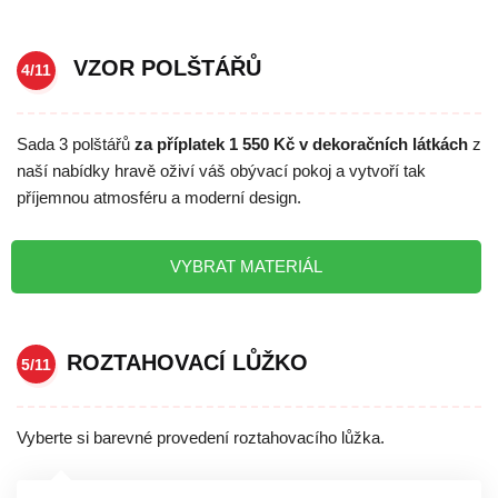
VZOR POLŠTÁŘŮ
4/11
Sada 3 polštářů
za příplatek 1 550 Kč v dekoračních látkách
z
naší nabídky hravě oživí váš obývací pokoj a vytvoří tak
příjemnou atmosféru a moderní design.
VYBRAT MATERIÁL
ROZTAHOVACÍ LŮŽKO
5/11
Vyberte si barevné provedení roztahovacího lůžka.