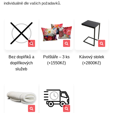
individuálně dle vašich požadavků.
Bez doplňků a
Polštáře – 3 ks
Kávový stolek
doplňkových
(+1550Kč)
(+2800Kč)
služeb