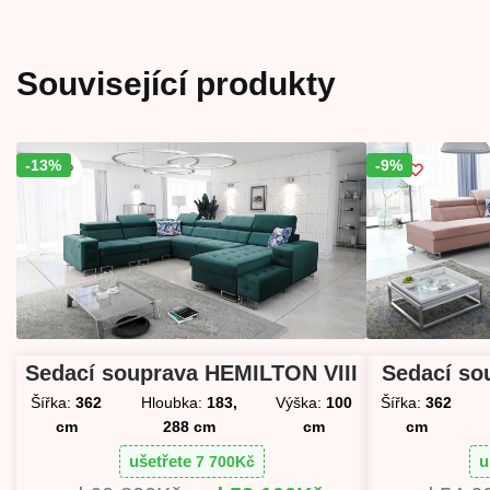
Související produkty
-13%
Sleva!
-9%
Sleva!
Sedací so
Sedací souprava HEMILTON VIII
Šířka:
362
Šířka:
362
Hloubka:
183,
Výška:
100
cm
cm
288 cm
cm
u
ušetřete
7 700
Kč