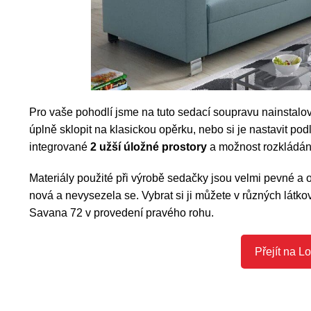
Pro vaše pohodlí jsme na tuto sedací soupravu nainstalo
úplně sklopit na klasickou opěrku, nebo si je nastavit pod
integrované
2 užší úložné prostory
a možnost rozkládání 
Materiály použité při výrobě sedačky jsou velmi pevné a o
nová a nevysezela se. Vybrat si ji můžete v různých lát
Savana 72 v provedení pravého rohu.
Přejít na Lor