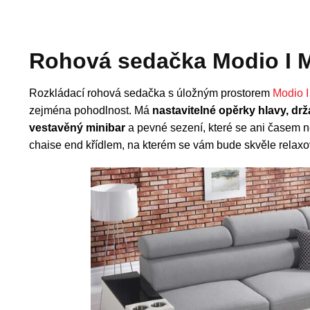
Rohová sedačka Modio I 
Rozkládací rohová sedačka s úložným prostorem
Modio I
zejména pohodlnost. Má
nastavitelné opěrky hlavy, dr
vestavěný minibar
a pevné sezení, které se ani časem n
chaise end křídlem, na kterém se vám bude skvěle relax