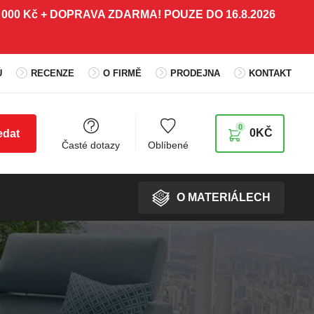
 5 000 Kč + DOPRAVA ZDARMA! POUZE DO 16.8.2026
Ů
RECENZE
O FIRMĚ
PRODEJNA
KONTAKT
0
0
KČ
edat
Časté dotazy
Oblíbené
O MATERIÁLECH