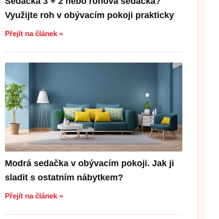
Sedačka 3 + 2 nebo rohová sedačka?
Využijte roh v obývacím pokoji prakticky
Přejít na článek »
Modrá sedačka v obývacím pokoji. Jak ji
sladit s ostatním nábytkem?
Přejít na článek »