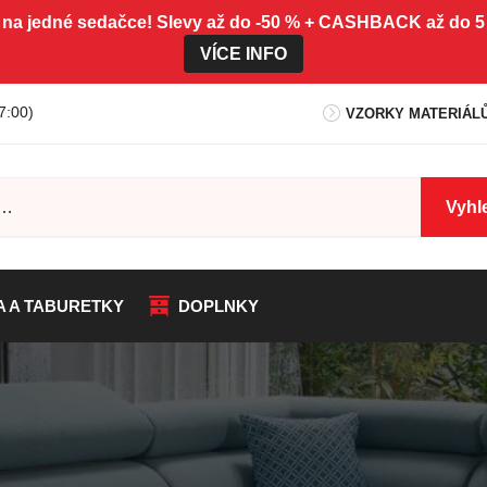
 na jedné sedačce! Slevy až do -50 % + CASHBACK až do
VÍCE INFO
7:00)
VZORKY MATERIÁL
Vyhl
A A TABURETKY
DOPLNKY