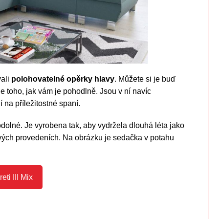
vali
polohovatelné opěrky hlavy
. Můžete si je buď
le toho, jak vám je pohodlně. Jsou v ní navíc
na příležitostné spaní.
dolné. Je vyrobena tak, aby vydržela dlouhá léta jako
kových provedeních. Na obrázku je sedačka v potahu
eti III Mix