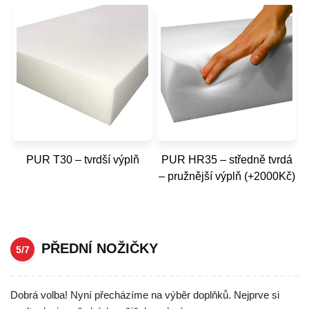
PUR T30 – tvrdší výplň
PUR HR35 – středně tvrdá
– pružnější výplň (+2000Kč)
PŘEDNÍ NOŽIČKY
5/7
Dobrá volba! Nyní přecházíme na výběr doplňků. Nejprve si