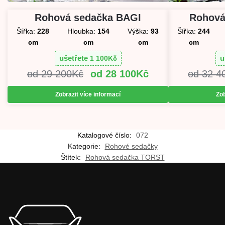
Rohová sedačka BAGI
Rohová
Šířka:
228
Hloubka:
154
Výška:
93
Šířka:
244
cm
cm
cm
cm
ušetřete
u
1 100
Kč
29 200
Kč
28 100
Kč
32 4
Zobrazit více informací
Zob
Katalogové číslo:
072
Kategorie:
Rohové sedačky
Štítek:
Rohová sedačka TORST