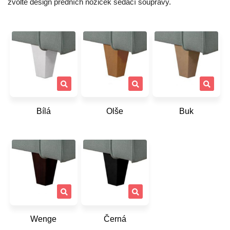
zvolte design předních nožiček sedací soupravy.
Bílá
Olše
Buk
Wenge
Černá