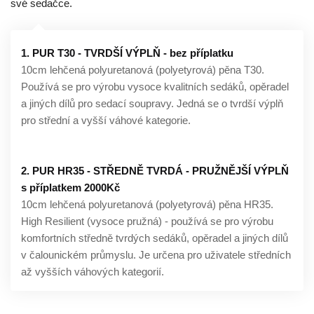
své sedačce.
1. PUR T30 - TVRDŠÍ VÝPLŇ - bez příplatku
10cm lehčená polyuretanová (polyetyrová) pěna T30.
Používá se pro výrobu vysoce kvalitních sedáků, opěradel
a jiných dílů pro sedací soupravy. Jedná se o tvrdší výplň
pro střední a vyšší váhové kategorie.
2. PUR HR35 - STŘEDNĚ TVRDÁ - PRUŽNĚJŠÍ VÝPLŇ
s příplatkem 2000Kč
10cm lehčená polyuretanová (polyetyrová) pěna HR35.
High Resilient (vysoce pružná) - používá se pro výrobu
komfortních středně tvrdých sedáků, opěradel a jiných dílů
v čalounickém průmyslu. Je určena pro uživatele středních
až vyšších váhových kategorií.