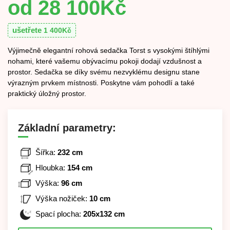
28 100
Kč
ušetřete
1 400
Kč
Výjimečně elegantní rohová sedačka Torst s vysokými štíhlými
nohami, které vašemu obývacímu pokoji dodají vzdušnost a
prostor. Sedačka se díky svému nezvyklému designu stane
výrazným prvkem místnosti. Poskytne vám pohodlí a také
praktický úložný prostor.
Základní parametry:
Šířka:
232 cm
Hloubka:
154 cm
Výška:
96 cm
Výška nožiček:
10 cm
Spací plocha:
205x132 cm