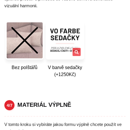
vizuální harmonii.
Bez polštářů
V barvě sedačky
(+1250Kč)
MATERIÁL VÝPLNĚ
4/7
V tomto kroku si vybíráte jakou formu výplně chcete použít ve