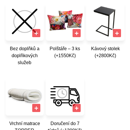
Bez doplňků a
Polštáře – 3 ks
Kávový stolek
doplňkových
(+1550Kč)
(+2800Kč)
služeb
Vrchní matrace
Doručení do 7