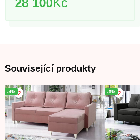
28 100
Kč
Související produkty
-4%
Sleva!
-6%
Sleva!