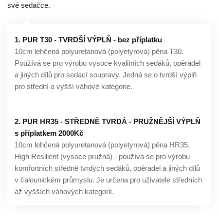
své sedačce.
1. PUR T30 - TVRDŠÍ VÝPLŇ - bez příplatku
10cm lehčená polyuretanová (polyetyrová) pěna T30.
Používá se pro výrobu vysoce kvalitních sedáků, opěradel
a jiných dílů pro sedací soupravy. Jedná se o tvrdší výplň
pro střední a vyšší váhové kategorie.
2. PUR HR35 - STŘEDNĚ TVRDÁ - PRUŽNĚJŠÍ VÝPLŇ
s příplatkem 2000Kč
10cm lehčená polyuretanová (polyetyrová) pěna HR35.
High Resilient (vysoce pružná) - používá se pro výrobu
komfortních středně tvrdých sedáků, opěradel a jiných dílů
v čalounickém průmyslu. Je určena pro uživatele středních
až vyšších váhových kategorií.