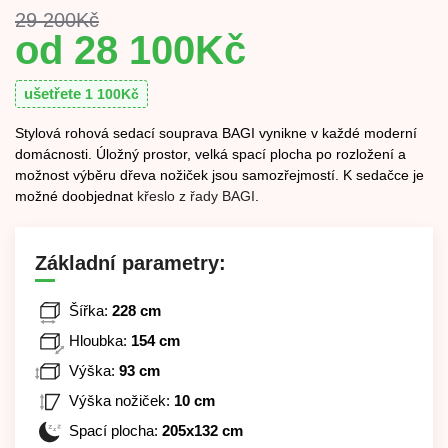
29 200
Kč
28 100
Kč
ušetřete
1 100
Kč
Stylová rohová sedací souprava BAGI vynikne v každé moderní
domácnosti. Úložný prostor, velká spací plocha po rozložení a
možnost výběru dřeva nožiček jsou samozřejmostí. K sedačce je
možné doobjednat
křeslo z řady BAGI
.
Základní parametry:
Šířka:
228 cm
Hloubka:
154 cm
Výška:
93 cm
Výška nožiček:
10 cm
Spací plocha:
205x132 cm