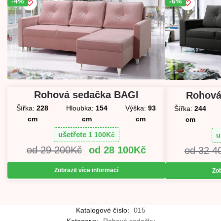
-4%
Sleva!
-6%
Sleva!
Rohová sedačka BAGI
Rohová
Šířka:
228
Hloubka:
154
Výška:
93
Šířka:
244
cm
cm
cm
cm
ušetřete
u
1 100
Kč
29 200
Kč
28 100
Kč
32 4
Zobrazit více informací
Zob
Katalogové číslo:
015