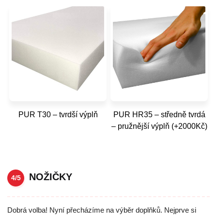
PUR T30 – tvrdší výplň
PUR HR35 – středně tvrdá
– pružnější výplň (+2000Kč)
NOŽIČKY
4/5
Dobrá volba! Nyní přecházíme na výběr doplňků. Nejprve si