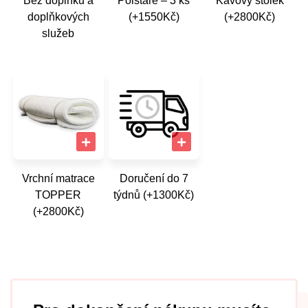
Bez doplňků a
Polštáře – 3 ks
Kávový stolek
doplňkových
(+1550Kč)
(+2800Kč)
služeb
Vrchní matrace
Doručení do 7
TOPPER
týdnů (+1300Kč)
(+2800Kč)