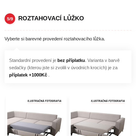
ROZTAHOVACÍ LŮŽKO
5/9
Vyberte si barevné provedení roztahovacího lůžka.
Standardní provedení je
bez příplatku
. Varianta v barvě
sedačky (kterou jste si zvolili v úvodních krocích) je za
příplatek +1000Kč
.