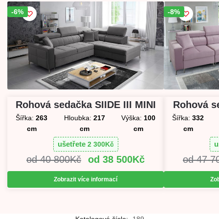
-6%
Sleva!
-8%
Sleva!
Rohová sedačka SIIDE III MINI
Rohová se
Šířka:
263
Hloubka:
217
Výška:
100
Šířka:
332
cm
cm
cm
cm
ušetřete
u
2 300
Kč
40 800
Kč
38 500
Kč
47 7
Zobrazit více informací
Zob
Katalogové číslo:
189