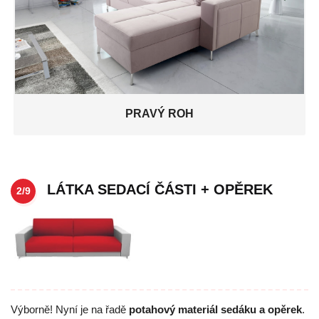
PRAVÝ ROH
LÁTKA SEDACÍ ČÁSTI + OPĚREK
2/9
Výborně! Nyní je na řadě
potahový materiál sedáku a opěrek
.