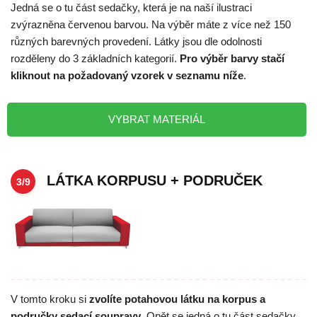
Jedná se o tu část sedačky, která je na naší ilustraci
zvýrazněna červenou barvou. Na výběr máte z více než 150
různých barevných provedení. Látky jsou dle odolnosti
rozděleny do 3 základních kategorií.
Pro výběr barvy stačí
kliknout na požadovaný vzorek v seznamu níže
.
VYBRAT MATERIÁL
LÁTKA KORPUSU + PODRUČEK
3/9
V tomto kroku si
zvolíte potahovou látku na korpus a
područky sedací soupravy
. Opět se jedná o tu část sedačky,