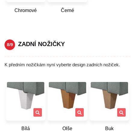
Chromové
Černé
ZADNÍ NOŽIČKY
8/9
K předním nožičkám nyní vyberte design zadních nožiček.
Bílá
Olše
Buk