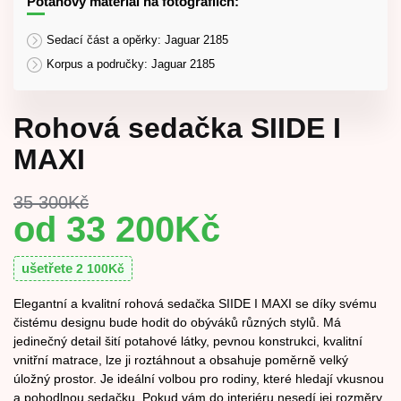
Potahový materiál na fotografiích:
Sedací část a opěrky: Jaguar 2185
Korpus a područky: Jaguar 2185
Rohová sedačka SIIDE I
MAXI
35 300
Kč
33 200
Kč
ušetřete
2 100
Kč
Elegantní a kvalitní rohová sedačka SIIDE I MAXI se díky svému
čistému designu bude hodit do obýváků různých stylů. Má
jedinečný detail šití potahové látky, pevnou konstrukci, kvalitní
vnitřní matrace, lze ji roztáhnout a obsahuje poměrně velký
úložný prostor. Je ideální volbou pro rodiny, které hledají vkusnou
a pohodlnou sedačku. Pokud vám do interiéru nesedí jej rozměry,