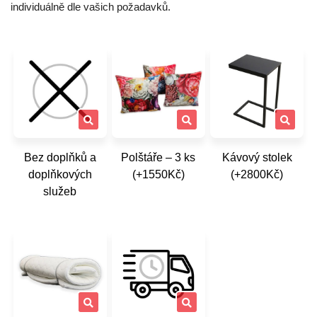
individuálně dle vašich požadavků.
Bez doplňků a
Polštáře – 3 ks
Kávový stolek
doplňkových
(+1550Kč)
(+2800Kč)
služeb