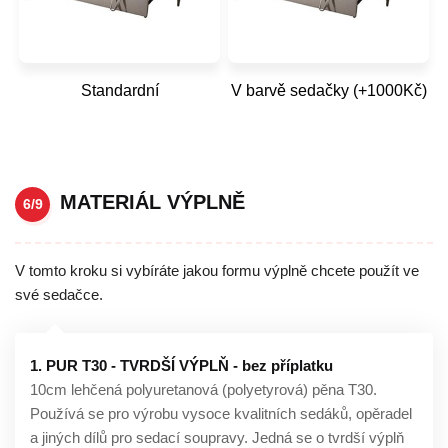
Standardní
V barvě sedačky (+1000Kč)
MATERIÁL VÝPLNĚ
6/9
V tomto kroku si vybíráte jakou formu výplně chcete použít ve
své sedačce.
1. PUR T30 - TVRDŠÍ VÝPLŇ - bez příplatku
10cm lehčená polyuretanová (polyetyrová) pěna T30.
Používá se pro výrobu vysoce kvalitních sedáků, opěradel
a jiných dílů pro sedací soupravy. Jedná se o tvrdší výplň