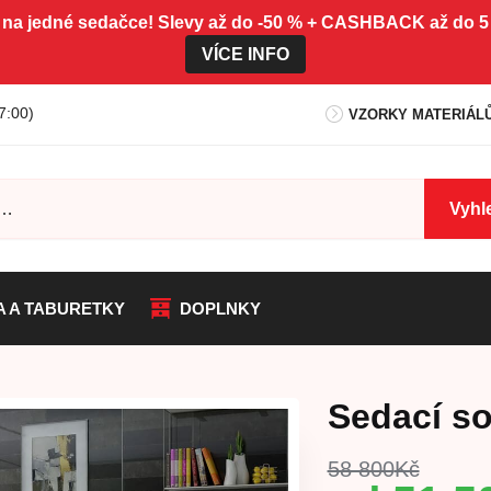
 na jedné sedačce! Slevy až do -50 % + CASHBACK až do
VÍCE INFO
7:00)
VZORKY MATERIÁL
Vyhl
A A TABURETKY
DOPLNKY
Sedací so
58 800
Kč