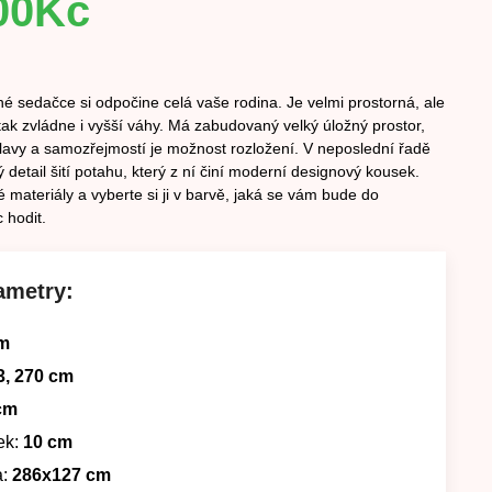
00
Kč
é sedačce si odpočine celá vaše rodina. Je velmi prostorná, ale
ak zvládne i vyšší váhy. Má zabudovaný velký úložný prostor,
lavy a samozřejmostí je možnost rozložení. V neposlední řadě
detail šití potahu, který z ní činí moderní designový kousek.
 materiály a vyberte si ji v barvě, jaká se vám bude do
 hodit.
ametry:
m
3, 270 cm
cm
ek:
10 cm
:
286x127 cm