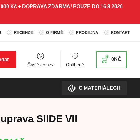
 5 000 Kč + DOPRAVA ZDARMA! POUZE DO 16.8.2026
Ů
RECENZE
O FIRMĚ
PRODEJNA
KONTAKT
0
0
KČ
edat
Časté dotazy
Oblíbené
O MATERIÁLECH
uprava SIIDE VII