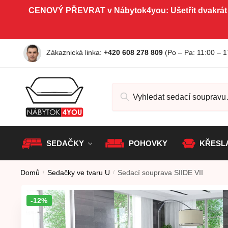
Skip to navigation
Skip to content
CENOVÝ PŘEVRAT v Nábytok4you: Ušetřit dvakrát
Zákaznická linka:
+420 608 278 809
(Po – Pa
: 11:00 – 1
Hledat:
SEDAČKY
POHOVKY
KŘESL
Domů
/
Sedačky ve tvaru U
/
Sedací souprava SIIDE VII
-12%