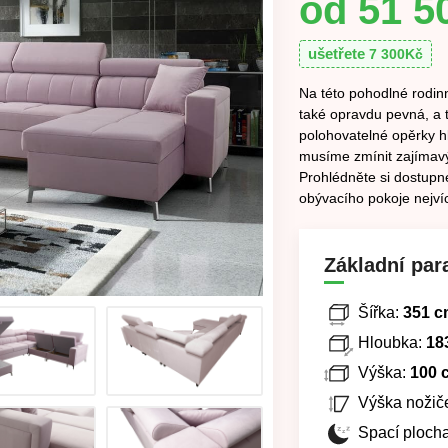
51 5
ušetřete
7 300
Kč
Na této pohodlné rodinn
také opravdu pevná, a t
polohovatelné opěrky h
musíme zmínit zajímavý 
Prohlédněte si dostupné
obývacího pokoje nejvíc
Základní par
Šířka:
351 c
Hloubka:
18
Výška:
100 
Výška nožič
Spací plocha