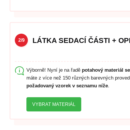
LÁTKA SEDACÍ ČÁSTI + O
2/9
Výborně! Nyní je na řadě
potahový materiál s
máte z více než 150 různých barevných proveden
požadovaný vzorek v seznamu níže
.
VYBRAT MATERIÁL