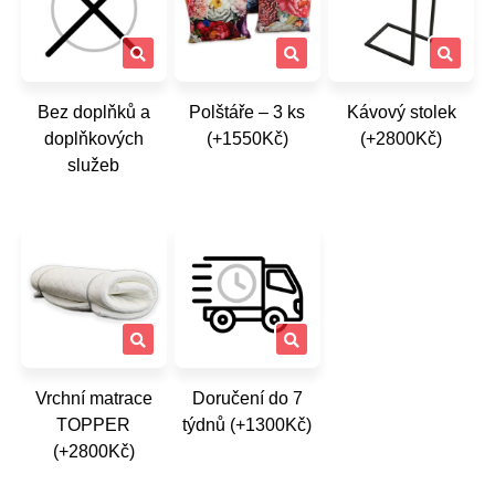
Bez doplňků a
Polštáře – 3 ks
Kávový stolek
doplňkových
(+1550Kč)
(+2800Kč)
služeb
Vrchní matrace
Doručení do 7
TOPPER
týdnů (+1300Kč)
(+2800Kč)