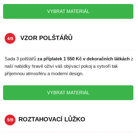
VYBRAT MATERIÁL
VZOR POLŠTÁŘŮ
4/9
Sada 3 polštářů
za příplatek 1 550 Kč v dekoračních látkách
z
naší nabídky hravě oživí váš obývací pokoj a vytvoří tak
příjemnou atmosféru a moderní design.
VYBRAT MATERIÁL
ROZTAHOVACÍ LŮŽKO
5/9