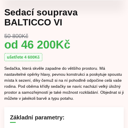
Sedací souprava
BALTICCO VI
50 800
Kč
46 200
Kč
ušetřete
4 600
Kč
Sedačka, která skvěle zapadne do většího prostoru. Má
nastavitelné opěrky hlavy, pevnou konstrukci a poskytuje spoustu
místa k sezení, díky čemuž si na ní pohodlně odpočine celá vaše
rodina. Pod oběma křídly sedačky se navíc nachází velký úložný
prostor a samozřejmostí je také možnost rozkládání. Objednat si ji
můžete v jakékoli barvě a typu potahu.
Základní parametry: