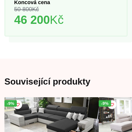
Koncová cena
50 800
Kč
46 200
Kč
Související produkty
-9%
Sleva!
-9%
Sleva!