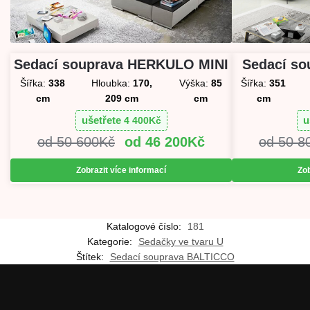
Sedací so
Sedací souprava HERKULO MINI
Šířka:
351
Šířka:
338
Hloubka:
170,
Výška:
85
cm
cm
209 cm
cm
u
ušetřete
4 400
Kč
50 8
50 600
Kč
46 200
Kč
Zob
Zobrazit více informací
Katalogové číslo:
181
Kategorie:
Sedačky ve tvaru U
Štítek:
Sedací souprava BALTICCO