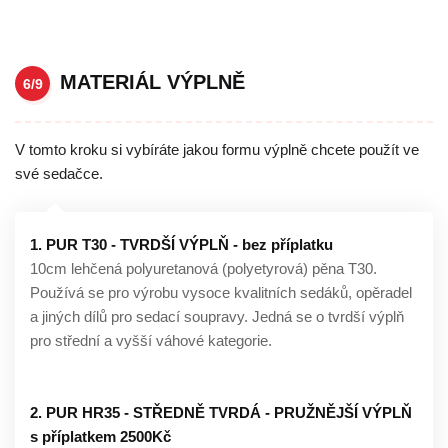
MATERIÁL VÝPLNĚ
6/9
V tomto kroku si vybíráte jakou formu výplně chcete použít ve
své sedačce.
1. PUR T30 - TVRDŠÍ VÝPLŇ - bez příplatku
10cm lehčená polyuretanová (polyetyrová) pěna T30.
Používá se pro výrobu vysoce kvalitních sedáků, opěradel
a jiných dílů pro sedací soupravy. Jedná se o tvrdší výplň
pro střední a vyšší váhové kategorie.
2. PUR HR35 - STŘEDNĚ TVRDÁ - PRUŽNĚJŠÍ VÝPLŇ
s příplatkem 2500Kč