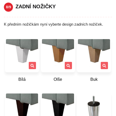
ZADNÍ NOŽIČKY
8/9
K předním nožičkám nyní vyberte design zadních nožiček.
Bílá
Olše
Buk