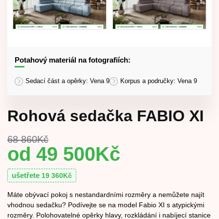
Potahový materiál na fotografiích:
Sedací část a opěrky: Vena 9
Korpus a područky: Vena 9
Rohová sedačka FABIO XI
68 860
Kč
49 500
Kč
ušetřete
19 360
Kč
Máte obývací pokoj s nestandardními rozměry a nemůžete najít
vhodnou sedačku? Podívejte se na model Fabio XI s atypickými
rozměry. Polohovatelné opěrky hlavy, rozkládání i nabíjecí stanice