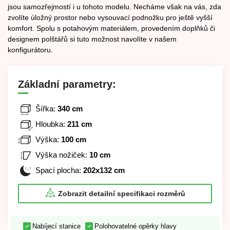
jsou samozřejmostí i u tohoto modelu. Necháme však na vás, zda
zvolíte úložný prostor nebo vysouvací podnožku pro ještě vyšší
komfort. Spolu s potahovým materiálem, provedením doplňků či
designem polštářů si tuto možnost navolíte v našem
konfigurátoru.
Základní parametry:
Šířka:
340 cm
Hloubka:
211 cm
Výška:
100 cm
Výška nožiček:
10 cm
Spací plocha:
202x132 cm
Zobrazit detailní specifikaci rozměrů
Nabíjecí stanice
Polohovatelné opěrky hlavy