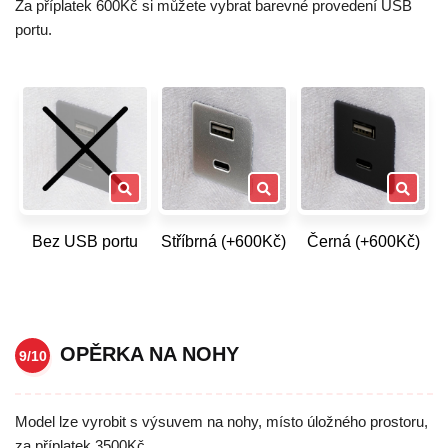
Za příplatek 600Kč si můžete vybrat barevné provedení USB
portu.
Bez USB portu
Stříbrná (+600Kč)
Černá (+600Kč)
OPĚRKA NA NOHY
9/10
Model lze vyrobit s výsuvem na nohy, místo úložného prostoru,
za příplatek 3500Kč.