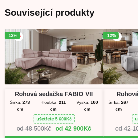
Související produkty
-12%
Sleva!
-12%
Sleva!
Rohová sedačka FABIO VII
Rohová
Šířka:
273
Hloubka:
211
Výška:
100
Šířka:
267
cm
cm
cm
cm
ušetřete
u
5 600
Kč
48 500
Kč
42 900
Kč
42 1