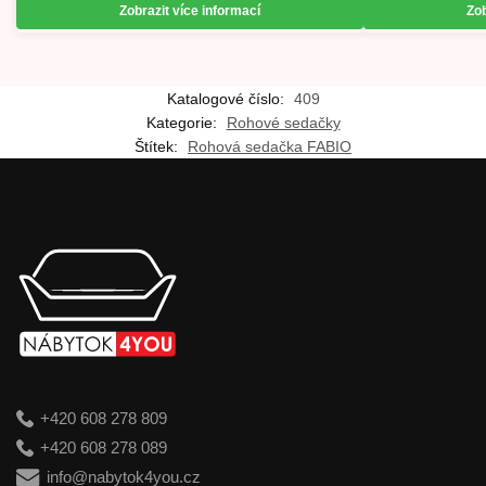
Zobrazit více informací
Zob
Katalogové číslo:
409
Kategorie:
Rohové sedačky
Štítek:
Rohová sedačka FABIO
+420 608 278 809
+420 608 278 089
info@nabytok4you.cz