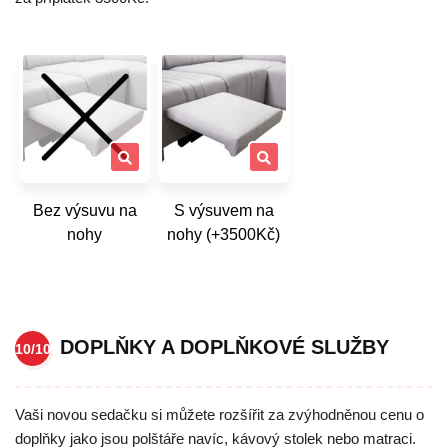
Bez výsuvu na
S výsuvem na
nohy
nohy (+3500Kč)
DOPLŇKY A DOPLŇKOVÉ SLUŽBY
10/10
Vaši novou sedačku si můžete rozšířit za zvýhodněnou cenu o
doplňky jako jsou polštáře navíc, kávový stolek nebo matraci.