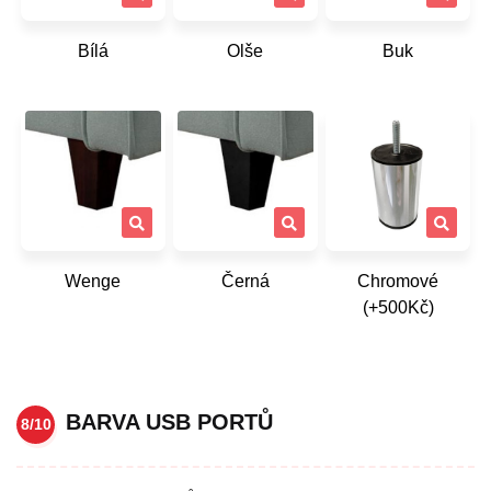
Bílá
Olše
Buk
Wenge
Černá
Chromové
(+500Kč)
BARVA USB PORTŮ
8/10