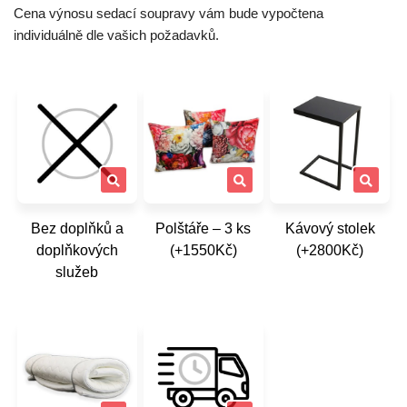
Cena výnosu sedací soupravy vám bude vypočtena
individuálně dle vašich požadavků.
Bez doplňků a
Polštáře – 3 ks
Kávový stolek
doplňkových
(+1550Kč)
(+2800Kč)
služeb