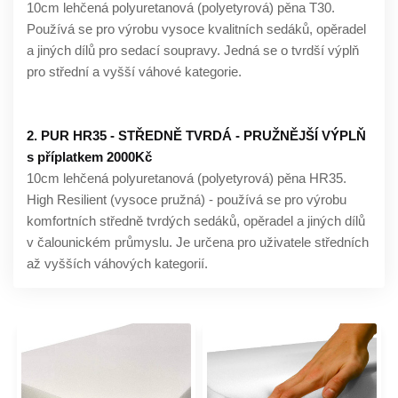
10cm lehčená polyuretanová (polyetyrová) pěna T30.
Používá se pro výrobu vysoce kvalitních sedáků, opěradel
a jiných dílů pro sedací soupravy. Jedná se o tvrdší výplň
pro střední a vyšší váhové kategorie.
2. PUR HR35 - STŘEDNĚ TVRDÁ - PRUŽNĚJŠÍ VÝPLŇ
s příplatkem 2000Kč
10cm lehčená polyuretanová (polyetyrová) pěna HR35.
High Resilient (vysoce pružná) - používá se pro výrobu
komfortních středně tvrdých sedáků, opěradel a jiných dílů
v čalounickém průmyslu. Je určena pro uživatele středních
až vyšších váhových kategorií.