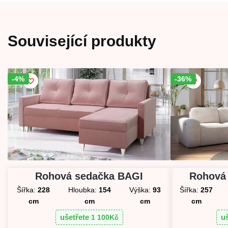
Související produkty
-4%
Sleva!
-36%
Sleva!
Rohová sedačka BAGI
Rohová
Šířka:
228
Hloubka:
154
Výška:
93
Šířka:
257
cm
cm
cm
cm
ušetřete
u
1 100
Kč