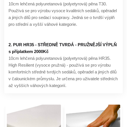
10cm lehčená polyuretanová (polyetyrová) pěna T30.
Používá se pro výrobu vysoce kvalitních sedáků, opěradel
a jiných dílů pro sedací soupravy. Jedná se o tvrdší výplň
pro střední a vyšší váhové kategorie.
2. PUR HR35 - STŘEDNĚ TVRDÁ - PRUŽNĚJŠÍ VÝPLŇ
s příplatkem 2000Kč
10cm lehčená polyuretanová (polyetyrová) pěna HR35.
High Resilient (vysoce pružná) - používá se pro výrobu
komfortních středně tvrdých sedáků, opěradel a jiných dílů
v čalounickém průmyslu. Je určena pro uživatele středních
až vyšších váhových kategorií.