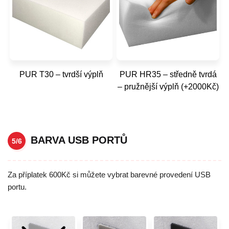
PUR T30 – tvrdší výplň
PUR HR35 – středně tvrdá
– pružnější výplň (+2000Kč)
BARVA USB PORTŮ
5/6
Za příplatek 600Kč si můžete vybrat barevné provedení USB
portu.