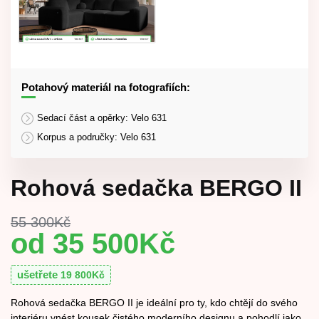
Potahový materiál na fotografiích:
Sedací část a opěrky: Velo 631
Korpus a područky: Velo 631
Rohová sedačka BERGO II
55 300
Kč
35 500
Kč
ušetřete
19 800
Kč
Rohová sedačka BERGO II je ideální pro ty, kdo chtějí do svého
interiéru vnést kousek čistého moderního designu a pohodlí jako