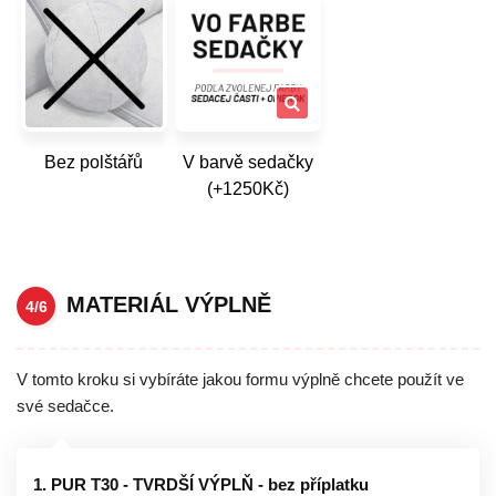
Bez polštářů
V barvě sedačky
(+1250Kč)
MATERIÁL VÝPLNĚ
4/6
V tomto kroku si vybíráte jakou formu výplně chcete použít ve
své sedačce.
1. PUR T30 - TVRDŠÍ VÝPLŇ - bez příplatku