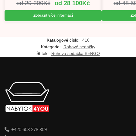
29 200
Kč
28 100
Kč
48 5
Zobrazit více informací
Zob
Katalogové číslo:
416
Kategorie:
Rohové sedačky
Štítek:
Rohová sedačka BERGO
+420 608 278 809