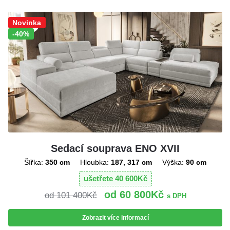
Sleva!
Novinka
-40%
Sedací souprava ENO XVII
Šířka:
350 cm
Hloubka:
187, 317 cm
Výška:
90 cm
ušetřete
40 600
Kč
60 800
Kč
101 400
Kč
s DPH
Zobrazit více informací