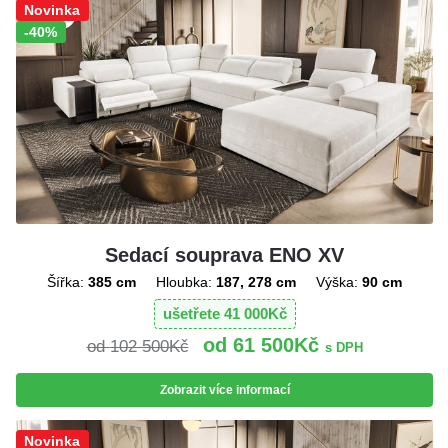
Sleva!
Novinka
-40%
Sedací souprava ENO XV
Šířka:
385 cm
Hloubka:
187, 278 cm
Výška:
90 cm
ušetřete
41 000
Kč
61 500
Kč
102 500
Kč
s DPH
Zobrazit více informací
Sleva!
Novinka