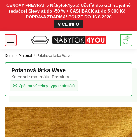
CENOVÝ PŘEVRAT v Nábytok4you: Ušetřit dvakrát na jedné
sedačce! Slevy až do -50 % + CASHBACK až do 5 000 Kč +
DOPRAVA ZDARMA! POUZE DO 16.8.2026
VÍCE INFO
0
Domů
/
Materiál
/
Potahová látka Wave
Potahová látka Wave
Kategorie materiálu:
Premium
Zpět na všechny typy materiálů