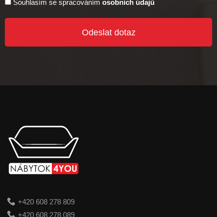
Souhlasím se spracováním
osobních údajů
Odeslat dotaz
+420 608 278 809
+420 608 278 089