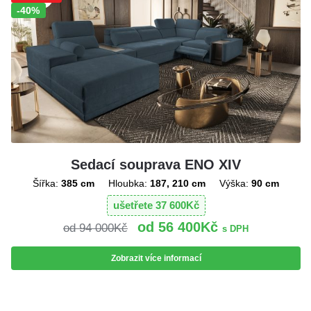
-40%
Sedací souprava ENO XIV
Šířka:
385 cm
Hloubka:
187, 210 cm
Výška:
90 cm
ušetřete
37 600
Kč
56 400
Kč
94 000
Kč
s DPH
Zobrazit více informací