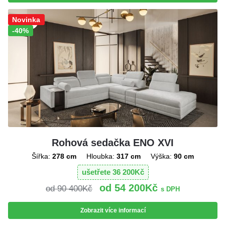
Sleva!
Novinka
-40%
Rohová sedačka ENO XVI
Šířka:
278 cm
Hloubka:
317 cm
Výška:
90 cm
ušetřete
36 200
Kč
54 200
Kč
90 400
Kč
s DPH
Zobrazit více informací