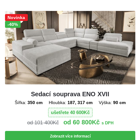
Sleva!
Novinka
-40%
Sedací souprava ENO XVII
Šířka:
350 cm
Hloubka:
187, 317 cm
Výška:
90 cm
ušetřete
40 600
Kč
60 800
Kč
101 400
Kč
s DPH
Zobrazit více informací