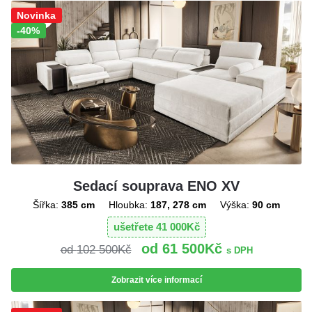
Sleva!
Novinka
-40%
Sedací souprava ENO XV
Šířka:
385 cm
Hloubka:
187, 278 cm
Výška:
90 cm
ušetřete
41 000
Kč
61 500
Kč
102 500
Kč
s DPH
Zobrazit více informací