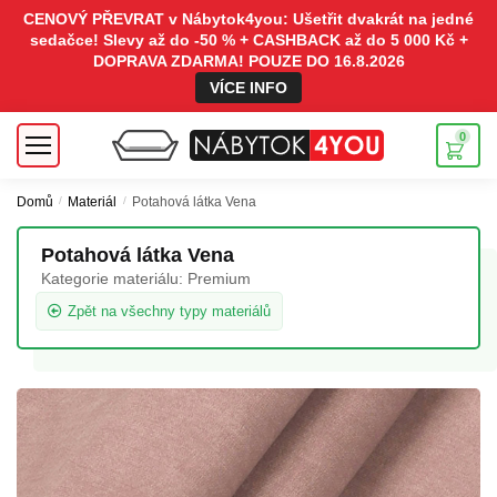
CENOVÝ PŘEVRAT v Nábytok4you: Ušetřit dvakrát na jedné
sedačce! Slevy až do -50 % + CASHBACK až do 5 000 Kč +
DOPRAVA ZDARMA! POUZE DO 16.8.2026
VÍCE INFO
0
Domů
/
Materiál
/
Potahová látka Vena
Potahová látka Vena
Kategorie materiálu:
Premium
Zpět na všechny typy materiálů