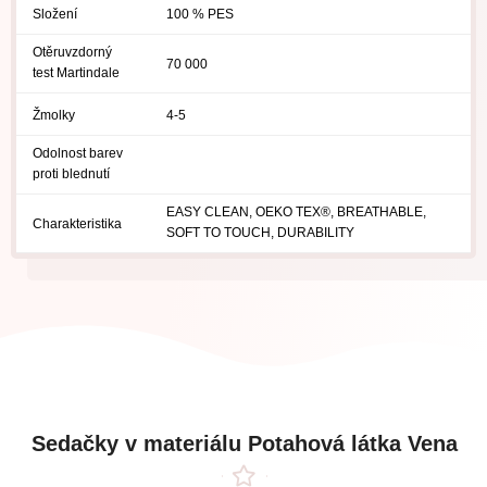
Složení
100 % PES
Otěruvzdorný
70 000
test Martindale
Žmolky
4-5
Odolnost barev
proti blednutí
EASY CLEAN, OEKO TEX®, BREATHABLE,
Charakteristika
SOFT TO TOUCH, DURABILITY
Sedačky v materiálu Potahová látka Vena