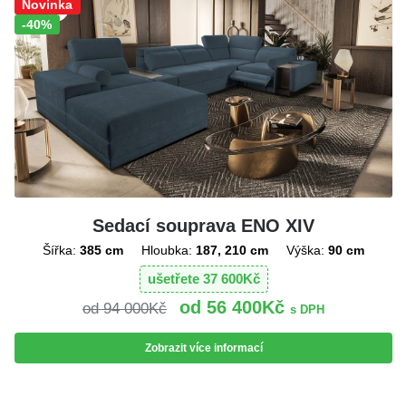
Sleva!
Novinka
-40%
Sedací souprava ENO XIV
Šířka:
385 cm
Hloubka:
187, 210 cm
Výška:
90 cm
ušetřete
37 600
Kč
56 400
Kč
94 000
Kč
s DPH
Zobrazit více informací