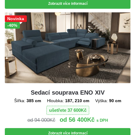
Zobrazit více informací
Sleva!
Novinka
-40%
Sedací souprava ENO XIV
Šířka:
385 cm
Hloubka:
187, 210 cm
Výška:
90 cm
ušetřete
37 600
Kč
56 400
Kč
94 000
Kč
s DPH
Zobrazit více informací