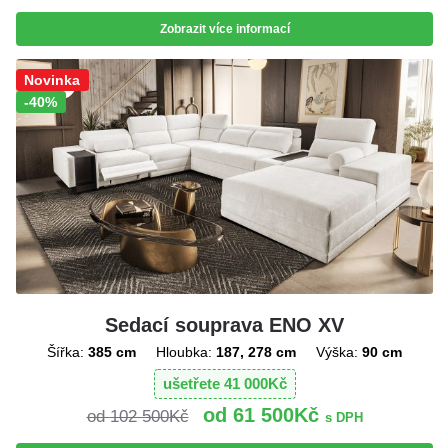
Zobrazit více informací
Sleva!
Novinka
-40%
Sedací souprava ENO XV
Šířka:
385 cm
Hloubka:
187, 278 cm
Výška:
90 cm
ušetřete
41 000
Kč
61 500
Kč
102 500
Kč
s DPH