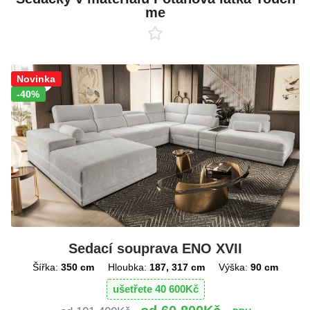
me
Sleva!
Novinka
-40%
Sedací souprava ENO XVII
Šířka:
350 cm
Hloubka:
187, 317 cm
Výška:
90 cm
ušetřete
40 600
Kč