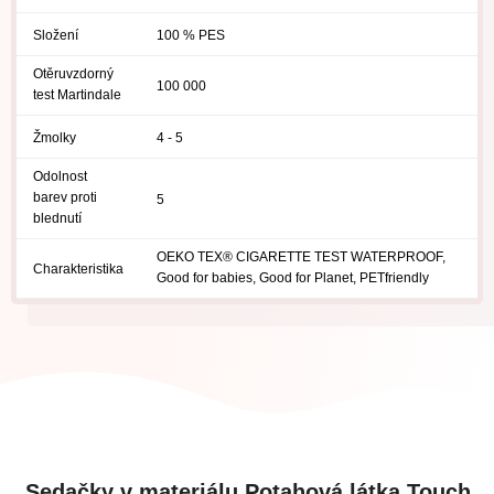
Složení
100 % PES
Otěruvzdorný
100 000
test Martindale
Žmolky
4 - 5
Odolnost
barev proti
5
blednutí
OEKO TEX® CIGARETTE TEST WATERPROOF,
Charakteristika
Good for babies, Good for Planet, PETfriendly
Sedačky v materiálu Potahová látka Touch