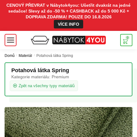
CENOVÝ PŘEVRAT v Nábytok4you: Ušetřit dvakrát na jedné
sedačce! Slevy až do -50 % + CASHBACK až do 5 000 Kč +
DOPRAVA ZDARMA! POUZE DO 16.8.2026
VÍCE INFO
0
Domů
/
Materiál
/
Potahová látka Spring
Potahová látka Spring
Kategorie materiálu:
Premium
Zpět na všechny typy materiálů