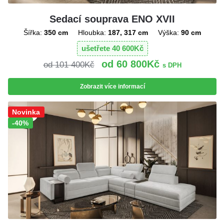
Sedací souprava ENO XVII
Šířka:
350 cm
Hloubka:
187, 317 cm
Výška:
90 cm
ušetřete
40 600
Kč
60 800
Kč
101 400
Kč
s DPH
Zobrazit více informací
Sleva!
Novinka
-40%