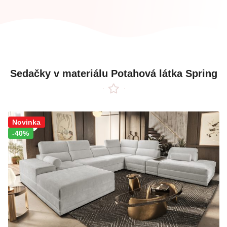
Sedačky v materiálu Potahová látka Spring
Sleva!
Novinka
-40%