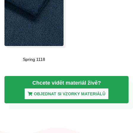
Spring 1118
Chcete vidět materiál
živě?
OBJEDNAT SI VZORKY MATERIÁLŮ