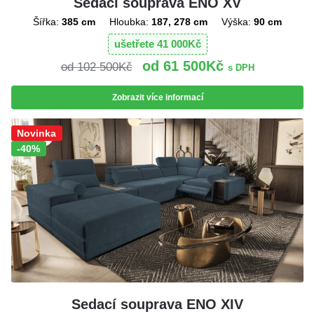
Sedací souprava ENO XV
Šířka:
385 cm
Hloubka:
187, 278 cm
Výška:
90 cm
ušetřete
41 000
Kč
61 500
Kč
102 500
Kč
s DPH
Zobrazit více informací
Sleva!
Novinka
-40%
Sedací souprava ENO XIV