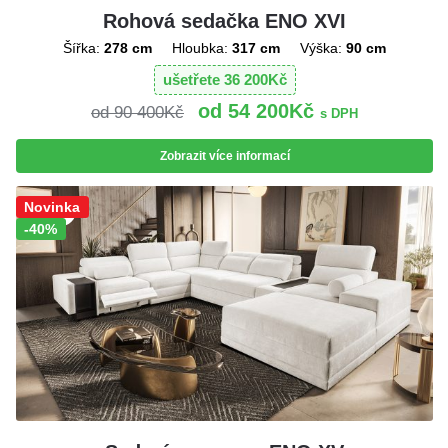
Rohová sedačka ENO XVI
Šířka:
278 cm
Hloubka:
317 cm
Výška:
90 cm
ušetřete
36 200
Kč
54 200
Kč
90 400
Kč
s DPH
Zobrazit více informací
Sleva!
Novinka
-40%