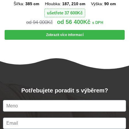
Šířka:
385 cm
Hloubka:
187, 210 cm
Výška:
90 cm
ušetřete
37 600
Kč
56 400
Kč
94 000
Kč
s DPH
Zobrazit více informací
Potřebujete poradit s výběrem?