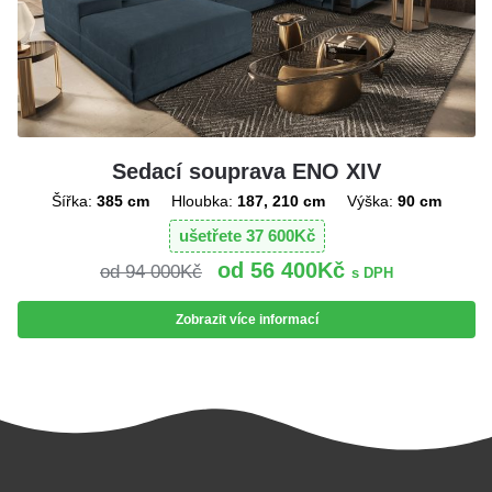
Sedací souprava ENO XIV
Šířka:
385 cm
Hloubka:
187, 210 cm
Výška:
90 cm
ušetřete
37 600
Kč
56 400
Kč
94 000
Kč
s DPH
Zobrazit více informací