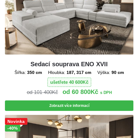
Sedací souprava ENO XVII
Šířka:
350 cm
Hloubka:
187, 317 cm
Výška:
90 cm
ušetřete
40 600
Kč
60 800
Kč
101 400
Kč
s DPH
Zobrazit více informací
Sleva!
Novinka
-40%