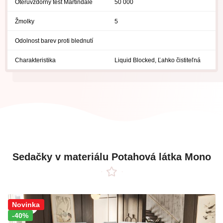
Otěruvzdorný test Martindale
50 000
Žmolky
5
Odolnost barev proti blednutí
Charakteristika
Liquid Blocked, Ľahko čistiteľná
Sedačky v materiálu Potahová látka Mono
Sleva!
Novinka
-40%