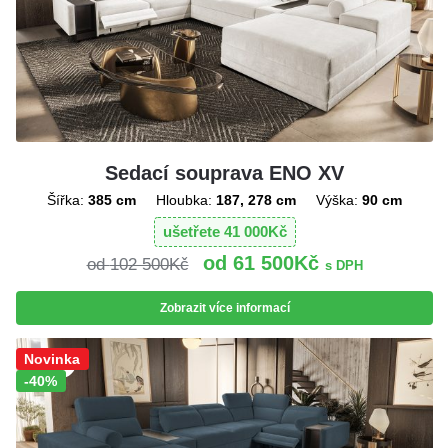
Sedací souprava ENO XV
Šířka:
385 cm
Hloubka:
187, 278 cm
Výška:
90 cm
ušetřete
41 000
Kč
61 500
Kč
102 500
Kč
s DPH
Zobrazit více informací
Sleva!
Novinka
-40%