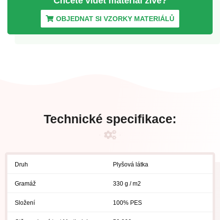
Chcete vidět materiál
živě?
OBJEDNAT SI VZORKY MATERIÁLŮ
Technické specifikace:
Druh
Plyšová látka
Gramáž
330 g / m2
Složení
100% PES