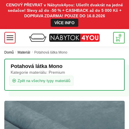
CENOVÝ PŘEVRAT v Nábytok4you: Ušetřit dvakrát na jedné
sedačce! Slevy až do -50 % + CASHBACK až do 5 000 Kč +
DOPRAVA ZDARMA! POUZE DO 16.8.2026
VÍCE INFO
0
Domů
/
Materiál
/
Potahová látka Mono
Potahová látka Mono
Kategorie materiálu:
Premium
Zpět na všechny typy materiálů