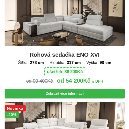
Rohová sedačka ENO XVI
Šířka:
278 cm
Hloubka:
317 cm
Výška:
90 cm
ušetřete
36 200
Kč
54 200
Kč
90 400
Kč
s DPH
Zobrazit více informací
Sleva!
Novinka
-40%