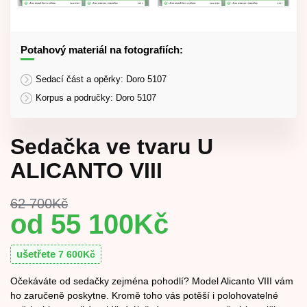
Potahový materiál na fotografiích:
Sedací část a opěrky: Doro 5107
Korpus a područky: Doro 5107
Sedačka ve tvaru U
ALICANTO VIII
62 700
Kč
55 100
Kč
ušetřete
7 600
Kč
Očekáváte od sedačky zejména pohodlí? Model Alicanto VIII vám
ho zaručeně poskytne. Kromě toho vás potěší i polohovatelné