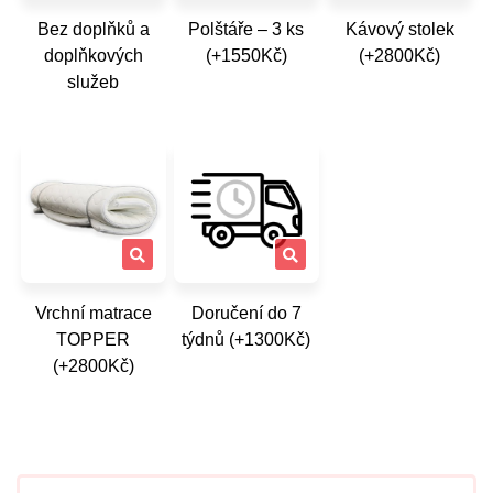
Bez doplňků a
Polštáře – 3 ks
Kávový stolek
doplňkových
(+1550Kč)
(+2800Kč)
služeb
Vrchní matrace
Doručení do 7
TOPPER
týdnů (+1300Kč)
(+2800Kč)