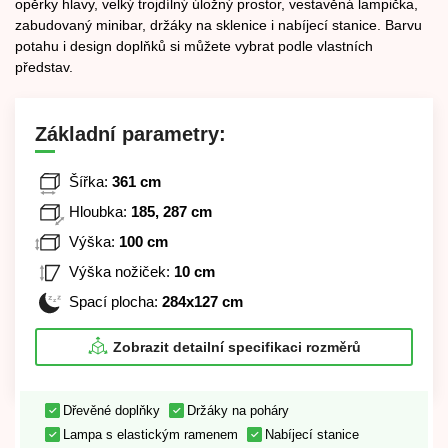
opěrky hlavy, velký trojdílný úložný prostor, vestavěná lampička,
zabudovaný minibar, držáky na sklenice i nabíjecí stanice. Barvu
potahu i design doplňků si můžete vybrat podle vlastních
představ.
Základní parametry:
Šířka:
361 cm
Hloubka:
185, 287 cm
Výška:
100 cm
Výška nožiček:
10 cm
Spací plocha:
284x127 cm
Zobrazit detailní specifikaci rozměrů
Dřevěné doplňky
Držáky na poháry
Lampa s elastickým ramenem
Nabíjecí stanice