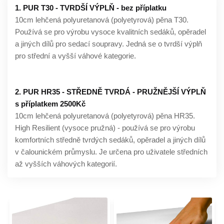
1. PUR T30 - TVRDŠÍ VÝPLŇ - bez příplatku
10cm lehčená polyuretanová (polyetyrová) pěna T30.
Používá se pro výrobu vysoce kvalitních sedáků, opěradel
a jiných dílů pro sedací soupravy. Jedná se o tvrdší výplň
pro střední a vyšší váhové kategorie.
2. PUR HR35 - STŘEDNĚ TVRDÁ - PRUŽNĚJŠÍ VÝPLŇ
s příplatkem 2500Kč
10cm lehčená polyuretanová (polyetyrová) pěna HR35.
High Resilient (vysoce pružná) - používá se pro výrobu
komfortních středně tvrdých sedáků, opěradel a jiných dílů
v čalounickém průmyslu. Je určena pro uživatele středních
až vyšších váhových kategorií.