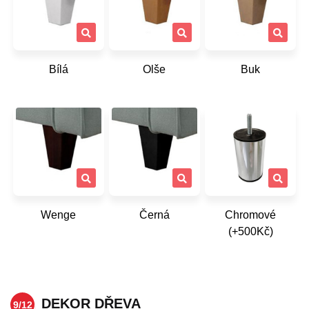
Bílá
Olše
Buk
Wenge
Černá
Chromové
(+500Kč)
DEKOR DŘEVA
9/12