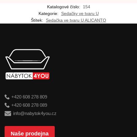
Katalogové číslo:
154
Kategorie:
Sedačky ve tvaru U
Štítek:
Sedačka ve tvaru U ALICANTO
+420 608 278 809
+420 608 278 089
info@nabytok4you.cz
Naše prodejna