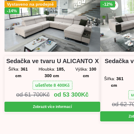
Vystaveno na prodejně
Sleva!
-12%
Sleva!
-14%
Sedačka v
Sedačka ve tvaru U ALICANTO X
Šířka:
361
Hloubka:
185,
Výška:
100
cm
300 cm
cm
Šířka:
361
ušetřete
cm
8 400
Kč
61 700
Kč
53 300
Kč
u
62 7
Zobrazit více informací
Zob