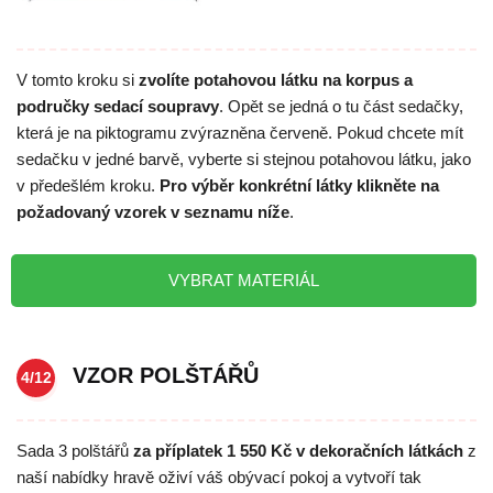
V tomto kroku si
zvolíte potahovou látku na korpus a
područky sedací soupravy
. Opět se jedná o tu část sedačky,
která je na piktogramu zvýrazněna červeně. Pokud chcete mít
sedačku v jedné barvě, vyberte si stejnou potahovou látku, jako
v předešlém kroku.
Pro výběr konkrétní látky klikněte na
požadovaný vzorek v seznamu níže
.
VYBRAT MATERIÁL
VZOR POLŠTÁŘŮ
4/12
Sada 3 polštářů
za příplatek 1 550 Kč v dekoračních látkách
z
naší nabídky hravě oživí váš obývací pokoj a vytvoří tak