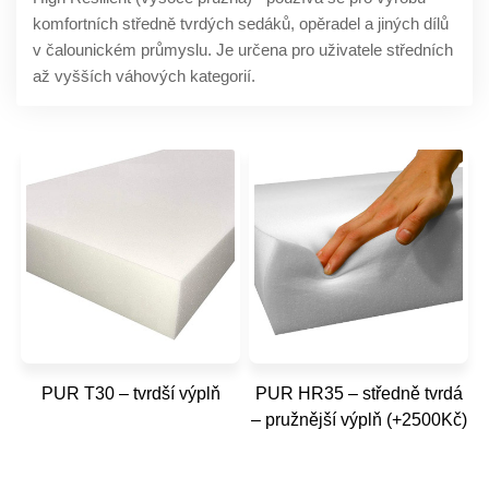
komfortních středně tvrdých sedáků, opěradel a jiných dílů
v čalounickém průmyslu. Je určena pro uživatele středních
až vyšších váhových kategorií.
PUR T30 – tvrdší výplň
PUR HR35 – středně tvrdá
– pružnější výplň (+2500Kč)