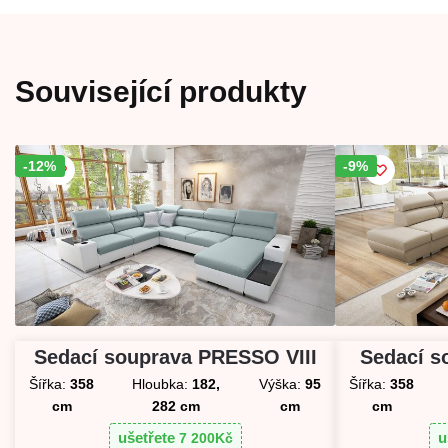
Související produkty
-12%
Sleva!
-9%
Sleva!
Sedací souprava PRESSO VIII
Sedací s
Šířka:
358
Hloubka:
182,
Výška:
95
Šířka:
358
cm
282 cm
cm
cm
ušetřete
u
7 200
Kč