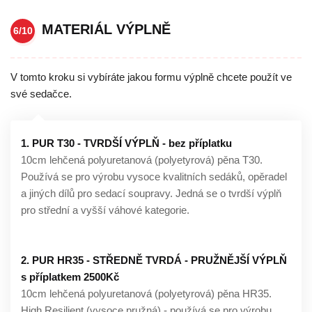
MATERIÁL VÝPLNĚ
6/10
V tomto kroku si vybíráte jakou formu výplně chcete použít ve
své sedačce.
1. PUR T30 - TVRDŠÍ VÝPLŇ - bez příplatku
10cm lehčená polyuretanová (polyetyrová) pěna T30.
Používá se pro výrobu vysoce kvalitních sedáků, opěradel
a jiných dílů pro sedací soupravy. Jedná se o tvrdší výplň
pro střední a vyšší váhové kategorie.
2. PUR HR35 - STŘEDNĚ TVRDÁ - PRUŽNĚJŠÍ VÝPLŇ
s příplatkem 2500Kč
10cm lehčená polyuretanová (polyetyrová) pěna HR35.
High Resilient (vysoce pružná) - používá se pro výrobu