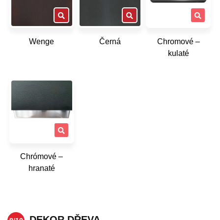
Wenge
Černá
Chromové –
kulaté
Chrómové –
hranaté
DEKOR DŘEVA