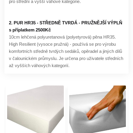
pro střední a vyšší váhové kategorie.
2. PUR HR35 - STŘEDNĚ TVRDÁ - PRUŽNĚJŠÍ VÝPLŇ
s příplatkem 2500Kč
10cm lehčená polyuretanová (polyetyrová) pěna HR35.
High Resilient (vysoce pružná) - používá se pro výrobu
komfortních středně tvrdých sedáků, opěradel a jiných dílů
v čalounickém průmyslu. Je určena pro uživatele středních
až vyšších váhových kategorií.