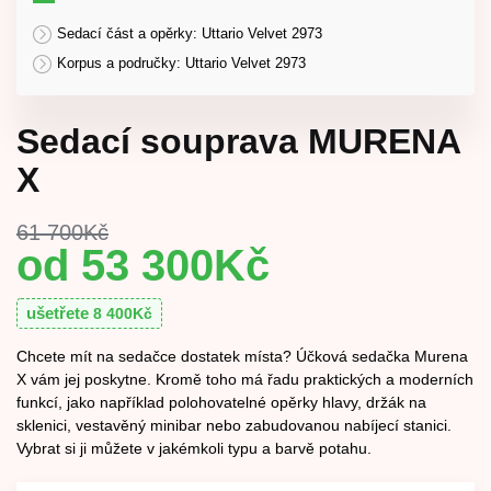
Sedací část a opěrky: Uttario Velvet 2973
Korpus a područky: Uttario Velvet 2973
Sedací souprava MURENA
X
61 700
Kč
53 300
Kč
ušetřete
8 400
Kč
Chcete mít na sedačce dostatek místa? Účková sedačka Murena
X vám jej poskytne. Kromě toho má řadu praktických a moderních
funkcí, jako například polohovatelné opěrky hlavy, držák na
sklenici, vestavěný minibar nebo zabudovanou nabíjecí stanici.
Vybrat si ji můžete v jakémkoli typu a barvě potahu.