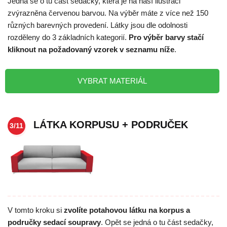
Jedná se o tu část sedačky, která je na naší ilustraci
zvýrazněna červenou barvou. Na výběr máte z více než 150
různých barevných provedení. Látky jsou dle odolnosti
rozděleny do 3 základních kategorií.
Pro výběr barvy stačí
kliknout na požadovaný vzorek v seznamu níže
.
VYBRAT MATERIÁL
LÁTKA KORPUSU + PODRUČEK
3/11
V tomto kroku si
zvolíte potahovou látku na korpus a
područky sedací soupravy
. Opět se jedná o tu část sedačky,