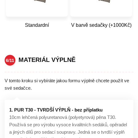
Standardní
V barvě sedačky (+1000Kč)
MATERIÁL VÝPLNĚ
6/11
V tomto kroku si vybíráte jakou formu výplně chcete použít ve
své sedačce.
1. PUR T30 - TVRDŠÍ VÝPLŇ - bez příplatku
10cm lehčená polyuretanová (polyetyrová) pěna T30.
Používá se pro výrobu vysoce kvalitních sedáků, opěradel
a jiných dílů pro sedací soupravy. Jedná se o tvrdší výplň