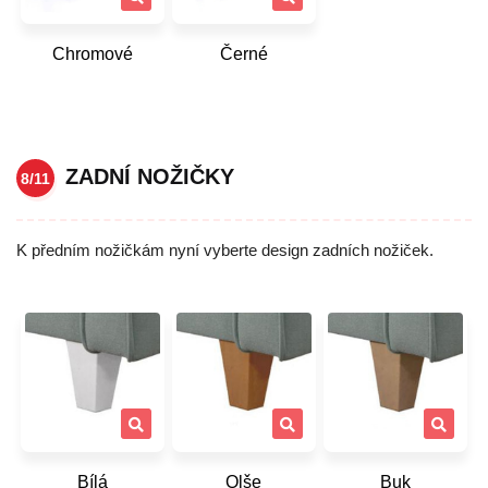
Chromové
Černé
ZADNÍ NOŽIČKY
8/11
K předním nožičkám nyní vyberte design zadních nožiček.
Bílá
Olše
Buk