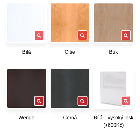
Bílá
Olše
Buk
Wenge
Černá
Bílá – vysoký lesk
(+600Kč)