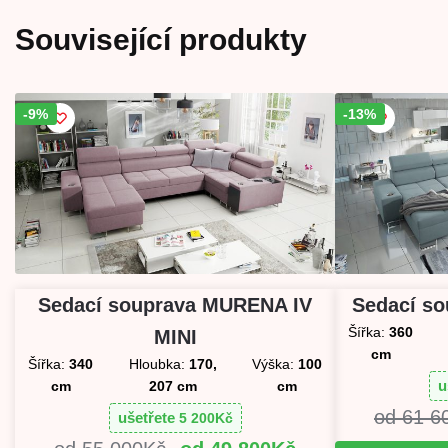
Související produkty
-9%
Sleva!
-13%
Sleva!
Sedací souprava MURENA IV
Sedací so
Šířka:
360
MINI
cm
Šířka:
340
Hloubka:
170,
Výška:
100
u
cm
207 cm
cm
61 6
ušetřete
5 200
Kč