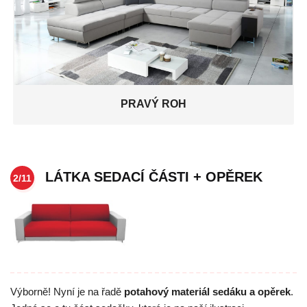
PRAVÝ ROH
LÁTKA SEDACÍ ČÁSTI + OPĚREK
2/11
Výborně! Nyní je na řadě
potahový materiál sedáku a opěrek
.