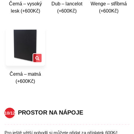
Černá – vysoký
Dub – lancelot
Wenge – stříbrná
lesk (+600Kč)
(+600Kč)
(+600Kč)
Černá – matná
(+600Kč)
PROSTOR NA NÁPOJE
10/12
Pro ještě větší pohodlí si můžete přidat za příplatek 600Kč