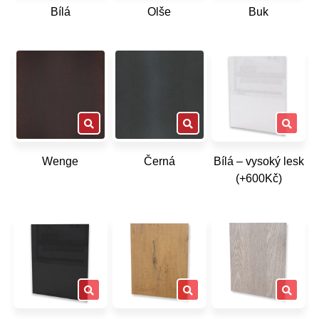
Bílá
Olše
Buk
Wenge
Černá
Bílá – vysoký lesk
(+600Kč)