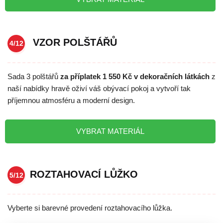
VZOR POLŠTÁŘŮ
4/12
Sada 3 polštářů
za příplatek 1 550 Kč v dekoračních látkách
z
naší nabídky hravě oživí váš obývací pokoj a vytvoří tak
příjemnou atmosféru a moderní design.
VYBRAT MATERIÁL
ROZTAHOVACÍ LŮŽKO
5/12
Vyberte si barevné provedení roztahovacího lůžka.