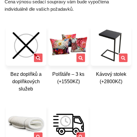
Cena výnosu sedací soupravy vám bude vypočtena
individuálně dle vašich požadavků.
Bez doplňků a
Polštáře – 3 ks
Kávový stolek
doplňkových
(+1550Kč)
(+2800Kč)
služeb