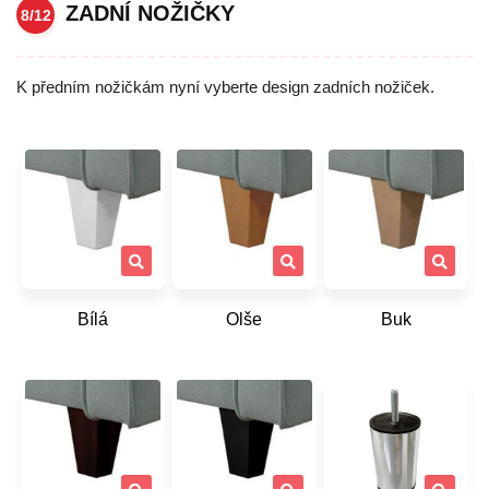
ZADNÍ NOŽIČKY
8/12
K předním nožičkám nyní vyberte design zadních nožiček.
Bílá
Olše
Buk