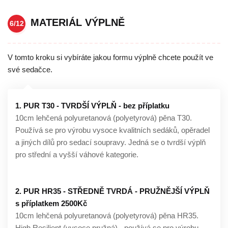
MATERIÁL VÝPLNĚ
6/12
V tomto kroku si vybíráte jakou formu výplně chcete použít ve
své sedačce.
1. PUR T30 - TVRDŠÍ VÝPLŇ - bez příplatku
10cm lehčená polyuretanová (polyetyrová) pěna T30.
Používá se pro výrobu vysoce kvalitních sedáků, opěradel
a jiných dílů pro sedací soupravy. Jedná se o tvrdší výplň
pro střední a vyšší váhové kategorie.
2. PUR HR35 - STŘEDNĚ TVRDÁ - PRUŽNĚJŠÍ VÝPLŇ
s příplatkem 2500Kč
10cm lehčená polyuretanová (polyetyrová) pěna HR35.
High Resilient (vysoce pružná) - používá se pro výrobu