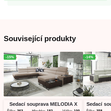
Související produkty
-15%
Sleva!
-14%
Sleva!
Sedací souprava MELODIA X
Sedací so
Šířka:
363
Hloubka:
182,
Výška:
100
Šířka:
358