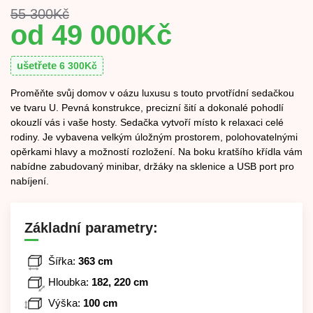
55 300
Kč
49 000
Kč
ušetřete
6 300
Kč
Proměňte svůj domov v oázu luxusu s touto prvotřídní sedačkou
ve tvaru U. Pevná konstrukce, precizní šití a dokonalé pohodlí
okouzlí vás i vaše hosty. Sedačka vytvoří místo k relaxaci celé
rodiny. Je vybavena velkým úložným prostorem, polohovatelnými
opěrkami hlavy a možností rozložení. Na boku kratšího křídla vám
nabídne zabudovaný minibar, držáky na sklenice a USB port pro
nabíjení.
Základní parametry:
Šířka:
363 cm
Hloubka:
182, 220 cm
Výška:
100 cm