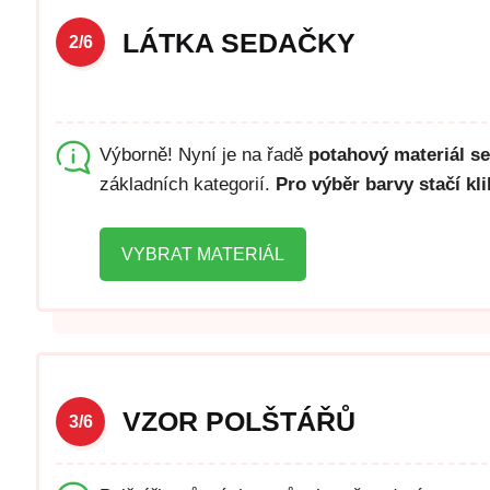
LÁTKA SEDAČKY
2/6
Výborně! Nyní je na řadě
potahový materiál s
základních kategorií.
Pro výběr barvy stačí k
VYBRAT MATERIÁL
VZOR POLŠTÁŘŮ
3/6