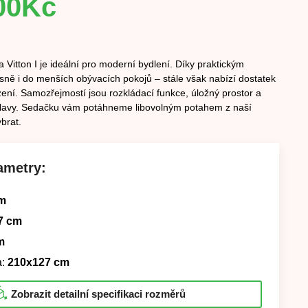
00
Kč
Vitton I je ideální pro moderní bydlení. Díky praktickým
ě i do menších obývacích pokojů – stále však nabízí dostatek
ení. Samozřejmostí jsou rozkládací funkce, úložný prostor a
hlavy. Sedačku vám potáhneme libovolným potahem z naší
ybrat.
ametry:
m
7 cm
m
:
210x127 cm
Zobrazit detailní specifikaci rozměrů