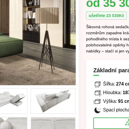
35 3
ušetřete
23 530
Kč
Šikovná rohová sedačka 
rozměrům zapadne krásn
pohodlného místa k sez
polohovatelné opěrky 
nabídky – stačí si jen v
Základní par
Šířka:
274 c
Hloubka:
18
Výška:
91 c
Spací plocha