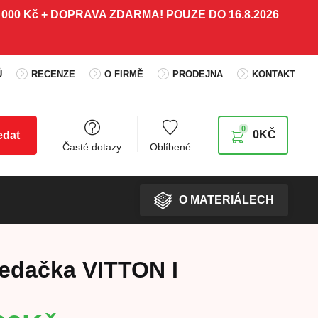
 5 000 Kč + DOPRAVA ZDARMA! POUZE DO 16.8.2026
Ů
RECENZE
O FIRMĚ
PRODEJNA
KONTAKT
0
0
KČ
edat
Časté dotazy
Oblíbené
O MATERIÁLECH
edačka VITTON I