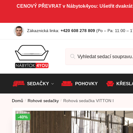
Skip to navigation
Skip to content
CENOVÝ PŘEVRAT v Nábytok4you: Ušetřit dvakrát
Zákaznická linka:
+420 608 278 809
(Po – Pa
: 11:00 – 1
Hledat:
SEDAČKY
POHOVKY
KŘESL
Domů
/
Rohové sedačky
/
Rohová sedačka VITTON I
-40%