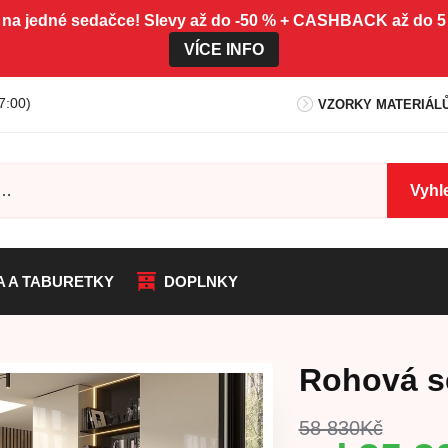
 na jedné sedačce! Slevy až do -50 % + CASHBACK až do
VÍCE INFO
7:00)
VZORKY MATERIÁL
Vyhl
A A TABURETKY
DOPLNKY
Rohová s
58 830
Kč