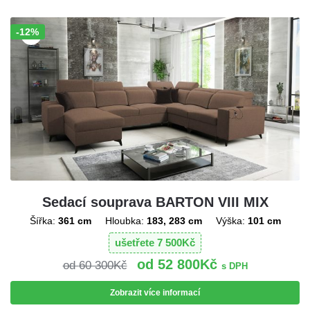
-12%
Sleva!
Sedací souprava BARTON VIII MIX
Šířka:
361 cm
Hloubka:
183, 283 cm
Výška:
101 cm
ušetřete
7 500
Kč
52 800
Kč
60 300
Kč
s DPH
Zobrazit více informací