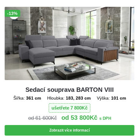
-13%
Sleva!
Sedací souprava BARTON VIII
Šířka:
361 cm
Hloubka:
183, 283 cm
Výška:
101 cm
ušetřete
7 800
Kč
53 800
Kč
61 600
Kč
s DPH
Zobrazit více informací