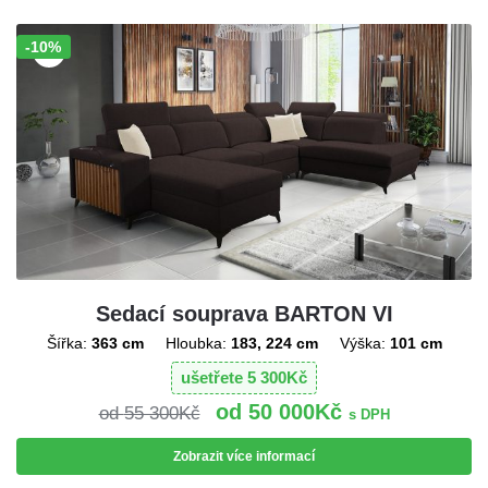
-10%
Sleva!
Sedací souprava BARTON VI
Šířka:
363 cm
Hloubka:
183, 224 cm
Výška:
101 cm
ušetřete
5 300
Kč
50 000
Kč
55 300
Kč
s DPH
Zobrazit více informací