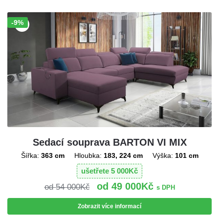
-9%
Sleva!
Sedací souprava BARTON VI MIX
Šířka:
363 cm
Hloubka:
183, 224 cm
Výška:
101 cm
ušetřete
5 000
Kč
49 000
Kč
54 000
Kč
s DPH
Zobrazit více informací