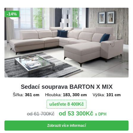
-14%
Sleva!
Sedací souprava BARTON X MIX
Šířka:
361 cm
Hloubka:
183, 300 cm
Výška:
101 cm
ušetřete
8 400
Kč
53 300
Kč
61 700
Kč
s DPH
Zobrazit více informací