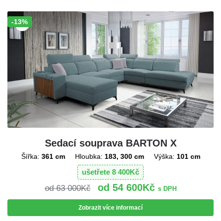
-13%
Sleva!
Sedací souprava BARTON X
Šířka:
361 cm
Hloubka:
183, 300 cm
Výška:
101 cm
ušetřete
8 400
Kč
54 600
Kč
63 000
Kč
s DPH
Zobrazit více informací