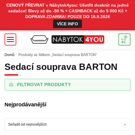
CENOVÝ PŘEVRAT v Nábytok4you: Ušetřit dvakrát na jedné
sedačce! Slevy až do -50 % + CASHBACK až do 5 000 Kč +
DOPRAVA ZDARMA! POUZE DO 16.8.2026
VÍCE INFO
0
Domů
/
Produkty se štítkem „Sedací souprava BARTON“
Sedací souprava BARTON
FILTROVAT PRODUKTY
Nejprodávanější