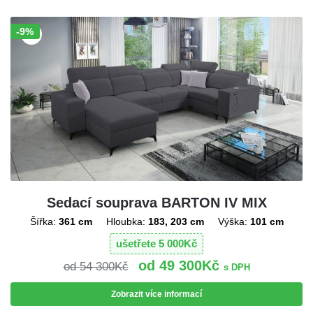
-9%
Sleva!
Sedací souprava BARTON IV MIX
Šířka:
361 cm
Hloubka:
183, 203 cm
Výška:
101 cm
ušetřete
5 000
Kč
49 300
Kč
54 300
Kč
s DPH
Zobrazit více informací