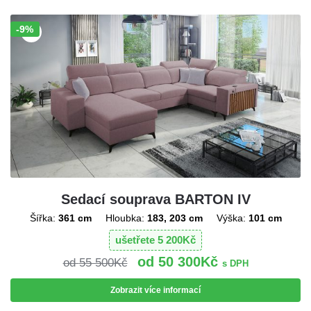
-9%
Sleva!
Sedací souprava BARTON IV
Šířka:
361 cm
Hloubka:
183, 203 cm
Výška:
101 cm
ušetřete
5 200
Kč
50 300
Kč
55 500
Kč
s DPH
Zobrazit více informací